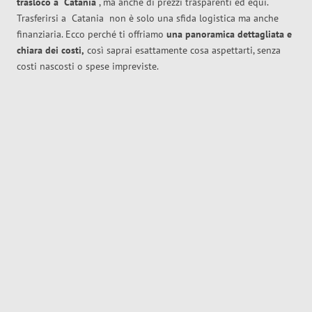
trasloco
a
Catania
, ma anche di prezzi trasparenti ed equi.
Trasferirsi a
Catania
non è solo una sfida logistica ma anche
finanziaria. Ecco perché ti offriamo
una panoramica dettagliata e
chiara dei costi,
così saprai esattamente cosa aspettarti, senza
costi nascosti o spese impreviste.