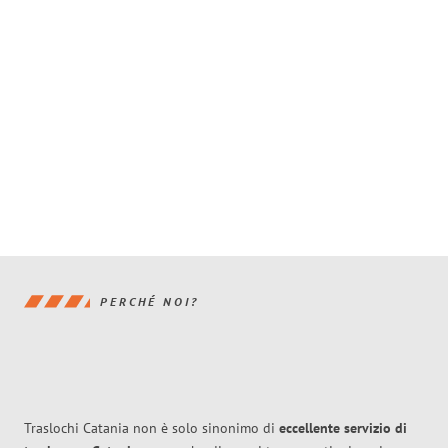
PERCHÉ NOI?
Traslochi Catania non è solo sinonimo di
eccellente
servizio di