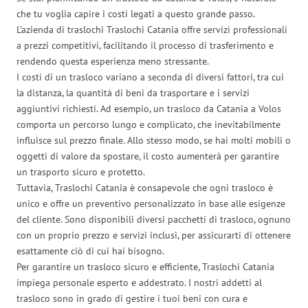
che tu voglia capire i costi legati a questo grande passo.
L’azienda di traslochi Traslochi Catania offre servizi professionali
a prezzi competitivi, facilitando il processo di trasferimento e
rendendo questa esperienza meno stressante.
I costi di un trasloco variano a seconda di diversi fattori, tra cui
la distanza, la quantità di beni da trasportare e i servizi
aggiuntivi richiesti. Ad esempio, un trasloco da Catania a Volos
comporta un percorso lungo e complicato, che inevitabilmente
influisce sul prezzo finale. Allo stesso modo, se hai molti mobili o
oggetti di valore da spostare, il costo aumenterà per garantire
un trasporto sicuro e protetto.
Tuttavia, Traslochi Catania è consapevole che ogni trasloco è
unico e offre un preventivo personalizzato in base alle esigenze
del cliente. Sono disponibili diversi pacchetti di trasloco, ognuno
con un proprio prezzo e servizi inclusi, per assicurarti di ottenere
esattamente ciò di cui hai bisogno.
Per garantire un trasloco sicuro e efficiente, Traslochi Catania
impiega personale esperto e addestrato. I nostri addetti al
trasloco sono in grado di gestire i tuoi beni con cura e