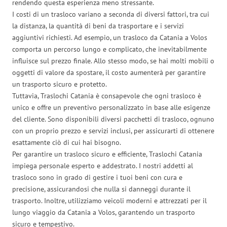
rendendo questa esperienza meno stressante.
I costi di un trasloco variano a seconda di diversi fattori, tra cui
la distanza, la quantità di beni da trasportare e i servizi
aggiuntivi richiesti. Ad esempio, un trasloco da Catania a Volos
comporta un percorso lungo e complicato, che inevitabilmente
influisce sul prezzo finale. Allo stesso modo, se hai molti mobili o
oggetti di valore da spostare, il costo aumenterà per garantire
un trasporto sicuro e protetto.
Tuttavia, Traslochi Catania è consapevole che ogni trasloco è
unico e offre un preventivo personalizzato in base alle esigenze
del cliente. Sono disponibili diversi pacchetti di trasloco, ognuno
con un proprio prezzo e servizi inclusi, per assicurarti di ottenere
esattamente ciò di cui hai bisogno.
Per garantire un trasloco sicuro e efficiente, Traslochi Catania
impiega personale esperto e addestrato. I nostri addetti al
trasloco sono in grado di gestire i tuoi beni con cura e
precisione, assicurandosi che nulla si danneggi durante il
trasporto. Inoltre, utilizziamo veicoli moderni e attrezzati per il
lungo viaggio da Catania a Volos, garantendo un trasporto
sicuro e tempestivo.