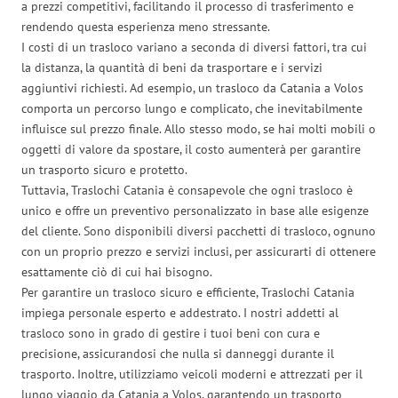
a prezzi competitivi, facilitando il processo di trasferimento e
rendendo questa esperienza meno stressante.
I costi di un trasloco variano a seconda di diversi fattori, tra cui
la distanza, la quantità di beni da trasportare e i servizi
aggiuntivi richiesti. Ad esempio, un trasloco da Catania a Volos
comporta un percorso lungo e complicato, che inevitabilmente
influisce sul prezzo finale. Allo stesso modo, se hai molti mobili o
oggetti di valore da spostare, il costo aumenterà per garantire
un trasporto sicuro e protetto.
Tuttavia, Traslochi Catania è consapevole che ogni trasloco è
unico e offre un preventivo personalizzato in base alle esigenze
del cliente. Sono disponibili diversi pacchetti di trasloco, ognuno
con un proprio prezzo e servizi inclusi, per assicurarti di ottenere
esattamente ciò di cui hai bisogno.
Per garantire un trasloco sicuro e efficiente, Traslochi Catania
impiega personale esperto e addestrato. I nostri addetti al
trasloco sono in grado di gestire i tuoi beni con cura e
precisione, assicurandosi che nulla si danneggi durante il
trasporto. Inoltre, utilizziamo veicoli moderni e attrezzati per il
lungo viaggio da Catania a Volos, garantendo un trasporto