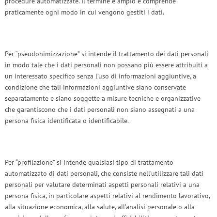
procedure automatizzate. Il termine è ampio e comprende
praticamente ogni modo in cui vengono gestiti i dati.
Per “pseudonimizzazione” si intende il trattamento dei dati personali
in modo tale che i dati personali non possano più essere attribuiti a
un interessato specifico senza l’uso di informazioni aggiuntive, a
condizione che tali informazioni aggiuntive siano conservate
separatamente e siano soggette a misure tecniche e organizzative
che garantiscono che i dati personali non siano assegnati a una
persona fisica identificata o identificabile.
Per “profilazione” si intende qualsiasi tipo di trattamento
automatizzato di dati personali, che consiste nell’utilizzare tali dati
personali per valutare determinati aspetti personali relativi a una
persona fisica, in particolare aspetti relativi al rendimento lavorativo,
alla situazione economica, alla salute, all’analisi personale o alla