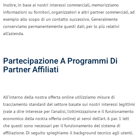
Inoltre, in base ai nostri interessi commerciali, memorizziamo
informazioni su fornitori, organizzatori e altri partner commerciali, ad
esempio allo scopo di un contatto successivo. Generalmente
conserviamo permanentemente questi dati, per lo più relativi
all’azienda.
Partecipazione A Programmi Di
Partner Affiliati
All’interno della nostra offerta online utilizziamo misure di
tracciamento standard del settore basate sui nostri interessi legittimi
(vale a dire interesse per l’analisi, l’ottimizzazione e il funzionamento
economico della nostra offerta online) ai sensi dell’art. 6 par. 1 lett
che questi sono necessari per il funzionamento del sistema di
affiliazione. Di seguito spieghiamo il background tecnico agli utenti.