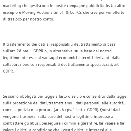
marketing che gestiscono le nostre campagne pubblicitarie. Un altro
esempio è Moving Auctions GmbH & Co. KG, che crea per voi offerte
di trasloco per nostro conto.
Il trasferimento dei dati ai responsabili del trattamento si basa
sull’art. 28 par. 1 GDPR o, in alternativa, sulla base del nostro
legittimo interesse ai vantaggi economici e tecnici derivanti dalla
collaborazione con responsabili del trattamento specializzati, art
GDPR.
Se siamo obbligati per legge a farlo o se ciò è consentito dalla legge
sulla protezione dei dati, trasmettiamo i dati personali alle autorità,
come la polizia o la procura (art. 6 cpv. 1 lett. c GDPR). Questi dati
vengono trasmessi sulla base del nostro legittimo interesse a
combattere gli abusi, perseguire i crimini e garantire, far valere e far
valere i diritti, a condizione che i vostri diritti e interessi alla