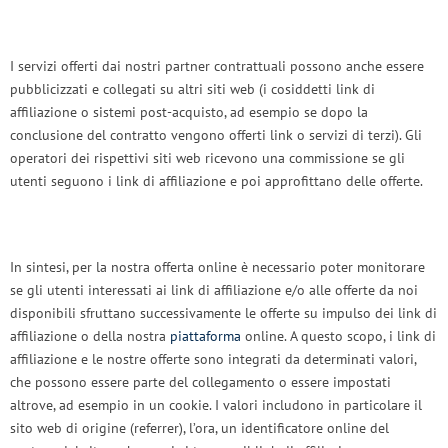
I servizi offerti dai nostri partner contrattuali possono anche essere
pubblicizzati e collegati su altri siti web (i cosiddetti link di
affiliazione o sistemi post-acquisto, ad esempio se dopo la
conclusione del contratto vengono offerti link o servizi di terzi). Gli
operatori dei rispettivi siti web ricevono una commissione se gli
utenti seguono i link di affiliazione e poi approfittano delle offerte.
In sintesi, per la nostra offerta online è necessario poter monitorare
se gli utenti interessati ai link di affiliazione e/o alle offerte da noi
disponibili sfruttano successivamente le offerte su impulso dei link di
affiliazione o della nostra
piattaforma
online. A questo scopo, i link di
affiliazione e le nostre offerte sono integrati da determinati valori,
che possono essere parte del collegamento o essere impostati
altrove, ad esempio in un cookie. I valori includono in particolare il
sito web di origine (referrer), l’ora, un identificatore online del