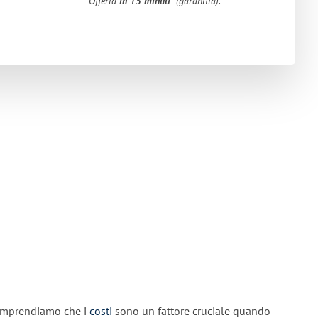
Offerta
in 15 minuti
(garantita).
comprendiamo che i
costi
sono un fattore cruciale quando