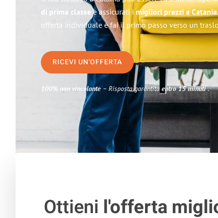
di prima classe
e assicurati i
migliori prezzi a Catania
offerta individuale e fai il primo passo verso un trasl
RICEVI UN'OFFERTA
100% non vincolante
– Risposta garantita
entro 15 minuti
.
Ottieni
l'offerta migli