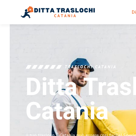
Di
TRASLOCHI CATANIA
Ditta Tras
Catania
Il tuo trasloco a Catania può essere così facile! Sper