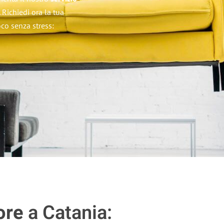
. Richiedi ora la tua
oco senza stress:
ore
a Catania: