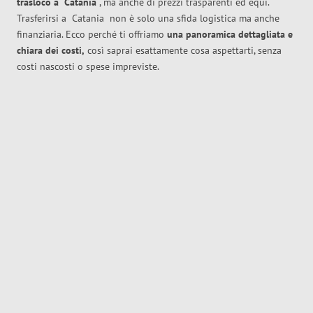
trasloco
a
Catania
, ma anche di prezzi trasparenti ed equi.
Trasferirsi a
Catania
non è solo una sfida logistica ma anche
finanziaria. Ecco perché ti offriamo
una panoramica dettagliata e
chiara dei costi,
così saprai esattamente cosa aspettarti, senza
costi nascosti o spese impreviste.