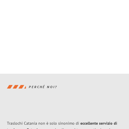
PERCHÉ NOI?
Traslochi Catania non è solo sinonimo di
eccellente
servizio di