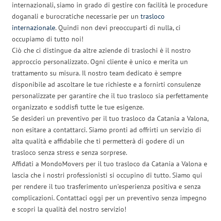
internazionali, siamo in grado di gestire con facilità le procedure
doganali e burocratiche necessarie per un
trasloco
internazionale
. Quindi non devi preoccuparti di nulla, ci
occupiamo di tutto noi!
Ciò che ci distingue da altre aziende di traslochi è il nostro
approccio personalizzato. Ogni cliente è unico e merita un
trattamento su misura. Il nostro team dedicato è sempre
disponibile ad ascoltare le tue richieste e a fornirti consulenze
personalizzate per garantire che il tuo trasloco sia perfettamente
organizzato e soddisfi tutte le tue esigenze.
Se desideri un preventivo per il tuo trasloco da Catania a Valona,
non esitare a contattarci. Siamo pronti ad offrirti un servizio di
alta qualità e affidabile che ti permetterà di godere di un
trasloco senza stress e senza sorprese.
Affidati a MondoMovers per il tuo trasloco da Catania a Valona e
lascia che i nostri professionisti si occupino di tutto. Siamo qui
per rendere il tuo trasferimento un’esperienza positiva e senza
complicazioni. Contattaci oggi per un preventivo senza impegno
e scopri la qualità del nostro servizio!