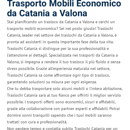
Trasporto Mobili Economico
da Catania a Valona
Stai pianificando un trasloco da Catania a Valona e cerchi un
trasporto mobili economico? Sei nel posto giusto! Traslochi
Catania, leader nel settore dei traslochi da Catania a Valona, è
pronta ad assisterti in questa importante fase della tua vita.
Traslochi Catania si distingue per la sua professionalità e
l’attenzione ai dettagli. Specializzata nei trasporti da Catania a
Valona, si impegna a rendere il tuo trasloco il più fluido e senza
stress possibile. Grazie all’esperienza maturata nel settore,
Traslochi Catania sa come affrontare ogni tipo di trasloco,
garantendo soluzioni su misura per ogni esigenza.
Che tu debba trasportare solo alcuni mobili o l’intera abitazione,
Traslochi Catania sarà al tuo fianco per offrirti il miglior servizio
possibile. I trasporti offerti sono economici, sicuri e affidabili,
grazie alla collaborazione con partner esperti e affidabili. Potrai
dormire sonni tranquilli sapendo che i tuoi mobili saranno
trattati con cura e professionalità.
Non perdere tempo e contatta subito Traslochi Catania per un