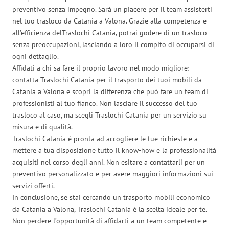
preventivo senza impegno. Sarà un piacere per il team assisterti
nel tuo trasloco da Catania a Valona. Grazie alla competenza e
all’efficienza delTraslochi Catania, potrai godere di un trasloco
senza preoccupazioni, lasciando a loro il compito di occuparsi di
ogni dettaglio.
Affidati a chi sa fare il proprio lavoro nel modo migliore:
contatta Traslochi Catania per il trasporto dei tuoi mobili da
Catania a Valona e scopri la differenza che può fare un team di
professionisti al tuo fianco. Non lasciare il successo del tuo
trasloco al caso, ma scegli Traslochi Catania per un servizio su
misura e di qualità.
Traslochi Catania è pronta ad accogliere le tue richieste e a
mettere a tua disposizione tutto il know-how e la professionalità
acquisiti nel corso degli anni. Non esitare a contattarli per un
preventivo personalizzato e per avere maggiori informazioni sui
servizi offerti.
In conclusione, se stai cercando un trasporto mobili economico
da Catania a Valona, Traslochi Catania è la scelta ideale per te.
Non perdere l’opportunità di affidarti a un team competente e