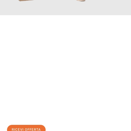
INFORMATI ORA
Scopri con Traslochi Catania quanto può essere
facile e senza
stress il tuo trasloco a Catania
. Il nostro team di esperti è
pronto ad assicurarti una transizione senza intoppi nella tua
nuova casa.
Ottieni subito
un'offerta non vincolante
e
risparmia € 100:
RICEVI OFFERTA
0299948957