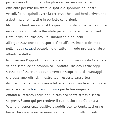
proteggere i tuoi oggetti fragili e assicuriamo un carico
efficiente per massimizzare lo spazio disponibile nei nostri
veicoli. Potrai quindi avere la certezza che i tuoi beni arriveranno
a destinazione intatti e in perfette condizioni.
Ma non ci limitiamo solo al trasporto: il nostro obiettivo è offrire
un servizio completo e flessibile per supportare i nostri clienti in
tutte le fasi del trasloco. Dall’imballaggio dei beni
all’organizzazione del trasporto, fino all’allestimento dei mobili
nella nuova
casa
, ci occupiamo di tutto in modo professionale e
attento ai dettagli.
Non perdere l’opportunità di rendere il tuo trasloco da Catania a
Valona semplice ed economico. Contatta Trasloco Facile oggi
stesso per fissare un appuntamento e scoprire tutti i vantaggi
che possiamo offrirti. Il nostro team esperto sarà a tua
disposizione per rispondere a tutte le tue domande e pianificare
insieme a te un
trasloco su misura
per le tue esigenze.
Affidati a Trasloco Facile per un trasloco senza stress e senza
sorprese. Siamo qui per rendere il tuo trasloco da Catania a
Valona un’esperienza positiva e soddisfacente. Contattaci ora e
lascia che i nostri professionisti si occupino di tutto il resto.