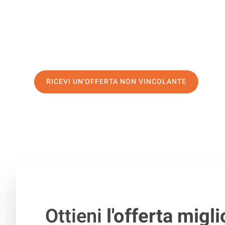
servizio di prima classe
e assicurati i
migliori prezzi in 
Richiedo ora la tua offerta personalizzata e fai il prim
trasloco senza stress a Hallein
RICEVI UN'OFFERTA NON VINCOLANTE
100% non vincolante – Risposta garantita entro 15 minuti.
Ottieni
l'offerta migli