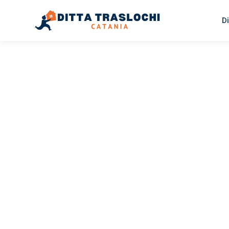
Di
TRASLOCHI CATANIA
Traslochi
Catania
Ha
Il tuo trasloco Catania Hallein può essere così facile! S