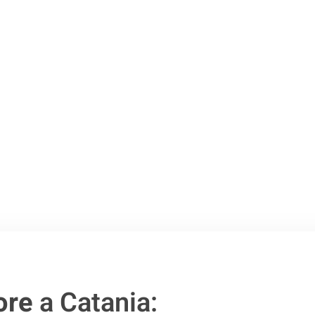
Catania
.
o passo verso un
ore
a Catania: