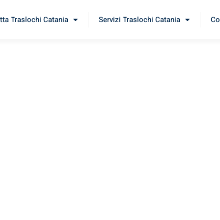
tta Traslochi Catania
Servizi Traslochi Catania
Co
llein
perimenta il nostro