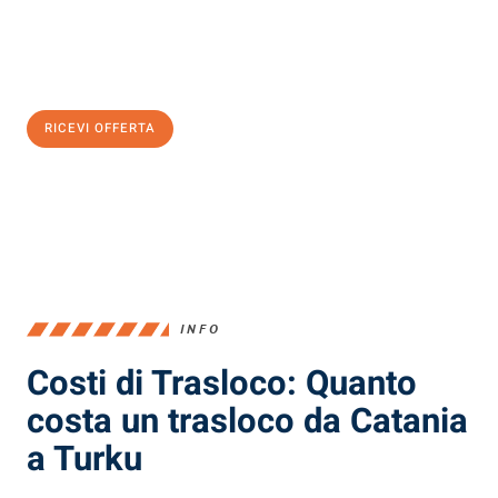
Ottieni subito
un'offerta non vincolante
e
risparmia € 100:
RICEVI OFFERTA
0299948957
INFO
Costi di Trasloco: Quanto
costa un trasloco da Catania
a Turku