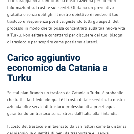
Ti incoraggiamo a contattare la nostra azienda per ulteriori
informazioni sui costi e sui servizi. Offriamo un preventivo
gratuito e senza obblighi. Il nostro obiettivo è rendere il tuo
trasloco un’esperienza positiva, gestendo tutti gli aspetti del
processo in modo che tu possa concentrarti sulla tua nuova vita
a Turku. Non esitare a contattarci per discutere dei tuoi bisogni
di trasloco e per scoprire come possiamo aiutarti.
Carico aggiuntivo
economico da Catania a
Turku
Se stai pianificando un trasloco da Catania a Turku, è probabile
che tu ti stia chiedendo qual è il costo di tale servizio. La nostra
azienda offre servizi di trasloco professionali a prezzi equi,
garantendo un trasloco senza stress dall’Italia alla Finlandia.
Il costo del trasloco è influenzato da vari fattori come la distanza
del viaggio, la quantità di beni da trasportare e i servizi