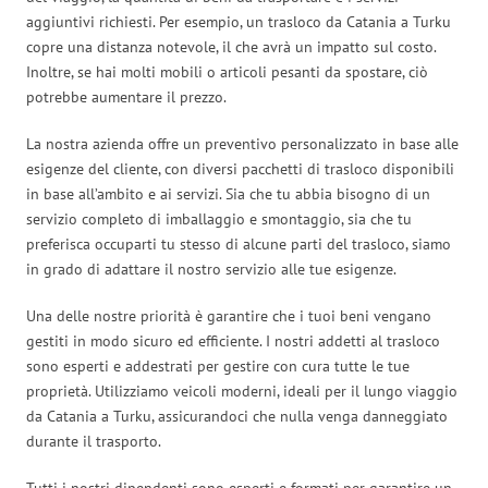
aggiuntivi richiesti. Per esempio, un trasloco da Catania a Turku
copre una distanza notevole, il che avrà un impatto sul costo.
Inoltre, se hai molti mobili o articoli pesanti da spostare, ciò
potrebbe aumentare il prezzo.
La nostra azienda offre un preventivo personalizzato in base alle
esigenze del cliente, con diversi pacchetti di trasloco disponibili
in base all’ambito e ai servizi. Sia che tu abbia bisogno di un
servizio completo di imballaggio e smontaggio, sia che tu
preferisca occuparti tu stesso di alcune parti del trasloco, siamo
in grado di adattare il nostro servizio alle tue esigenze.
Una delle nostre priorità è garantire che i tuoi beni vengano
gestiti in modo sicuro ed efficiente. I nostri addetti al trasloco
sono esperti e addestrati per gestire con cura tutte le tue
proprietà. Utilizziamo veicoli moderni, ideali per il lungo viaggio
da Catania a Turku, assicurandoci che nulla venga danneggiato
durante il trasporto.
Tutti i nostri dipendenti sono esperti e formati per garantire un