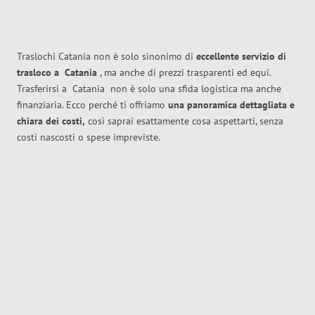
Traslochi Catania non è solo sinonimo di
eccellente
servizio di
trasloco
a
Catania
, ma anche di prezzi trasparenti ed equi.
Trasferirsi a
Catania
non è solo una sfida logistica ma anche
finanziaria. Ecco perché ti offriamo
una panoramica dettagliata e
chiara dei costi,
così saprai esattamente cosa aspettarti, senza
costi nascosti o spese impreviste.