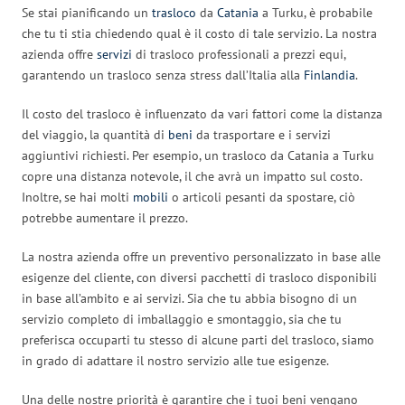
Se stai pianificando un
trasloco
da
Catania
a Turku, è probabile
che tu ti stia chiedendo qual è il costo di tale servizio. La nostra
azienda offre
servizi
di trasloco professionali a prezzi equi,
garantendo un trasloco senza stress dall’Italia alla
Finlandia
.
Il costo del trasloco è influenzato da vari fattori come la distanza
del viaggio, la quantità di
beni
da trasportare e i servizi
aggiuntivi richiesti. Per esempio, un trasloco da Catania a Turku
copre una distanza notevole, il che avrà un impatto sul costo.
Inoltre, se hai molti
mobili
o articoli pesanti da spostare, ciò
potrebbe aumentare il prezzo.
La nostra azienda offre un preventivo personalizzato in base alle
esigenze del cliente, con diversi pacchetti di trasloco disponibili
in base all’ambito e ai servizi. Sia che tu abbia bisogno di un
servizio completo di imballaggio e smontaggio, sia che tu
preferisca occuparti tu stesso di alcune parti del trasloco, siamo
in grado di adattare il nostro servizio alle tue esigenze.
Una delle nostre priorità è garantire che i tuoi beni vengano