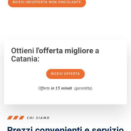
RICEVI UN'OFFERTA NON VINCOLANTE
100% non vincolante – Risposta garantita entro 15 minuti.
Ottieni
l'offerta migliore
a
Catania:
RICEVI OFFERTA
Offerta
in 15 minuti
(garantita).
CHI SIAMO
Prezzi convenienti e servizio