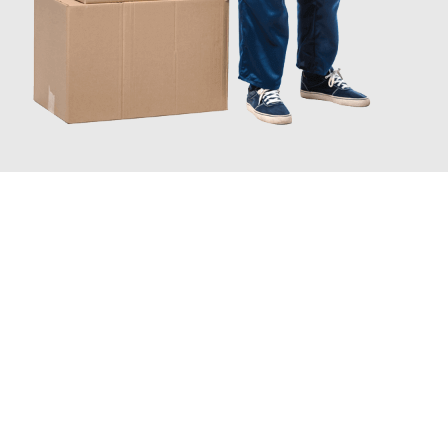
INFORMATI ORA
Scopri con Traslochi Catania quanto può essere
facile e senza
stress il tuo trasloco a Catania
. Il nostro team di esperti è
pronto ad assicurarti una transizione senza intoppi nella tua
nuova casa.