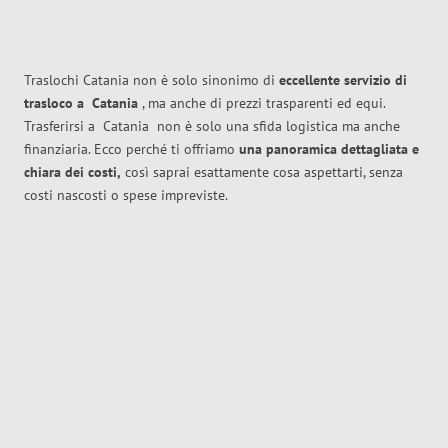
Traslochi Catania non è solo sinonimo di
eccellente
servizio di
trasloco
a
Catania
, ma anche di prezzi trasparenti ed equi.
Trasferirsi a
Catania
non è solo una sfida logistica ma anche
finanziaria. Ecco perché ti offriamo
una panoramica dettagliata e
chiara dei costi,
così saprai esattamente cosa aspettarti, senza
costi nascosti o spese impreviste.