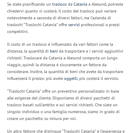
Se state pianificando un
trasloco
da
Catania
a Alesund, potreste
chiedervi quanto vi costerà. Il costo del trasloco può variare
notevolmente a seconda di diversi fattori, ma l’azienda di
traslochi “Traslochi Catania” offre
servizi
professionali a prezzi
competitivi.
Il costo di un trasloco è influenzato da vari fattori come la
distanza, la quantità di
beni
da trasportare e i servizi aggiuntivi
richiesti. Traslocare da Catania a Alesund comporta un lungo
viaggio, quindi la distanza è sicuramente un fattore da
considerare. Inoltre, la quantità di beni che avete da trasportare
influenzerà il prezzo: più avete
oggetti
, più costerà il servizio.
“Traslochi Catania” offre un preventivo personalizzato in base
alle esigenze del cliente. Disponiamo di diversi pacchetti di
trasloco basati sull’ambito e sui servizi richiesti. Che siate un
singolo individuo o una famiglia numerosa, siamo in grado di
creare un pacchetto su misura per voi.
Un altro fattore che distingue “Traslochi Catania” è l’esperienza e