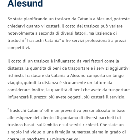
Alesund
Se state pianificando un trasloco da Catania a Alesund, potreste
chiedervi quanto vi costerà. Il costo del trasloco può variare
notevolmente a seconda di diversi fattori, ma l’azienda di
traslochi “Traslochi Catania” offre servizi professionali a prezzi
competitivi.
Il costo di un trasloco è influenzato da vari fattori come la
distanza, la quantità di beni da trasportare e i servizi aggiuntivi
richiesti. Traslocare da Catania a Alesund comporta un lungo
viaggio, quindi la distanza è sicuramente un fattore da
considerare. Inoltre, la quantità di beni che avete da trasportare
influenzerà il prezzo: più avete oggetti, più costerà il servizio.
“Traslochi Catania” offre un preventivo personalizzato in base
alle esigenze del cliente. Disponiamo di diversi pacchetti di
trasloco basati sull’ambito e sui servizi richiesti. Che siate un
singolo individuo o una famiglia numerosa, siamo in grado di
creare un pacchetto su misura per voi.