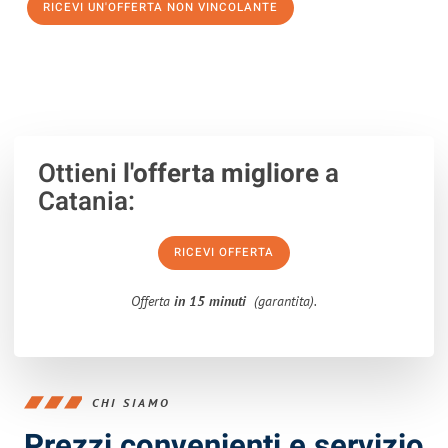
RICEVI UN'OFFERTA NON VINCOLANTE
100% non vincolante – Risposta garantita entro 15 minuti.
Ottieni
l'offerta migliore
a
Catania:
RICEVI OFFERTA
Offerta
in 15 minuti
(garantita).
CHI SIAMO
Prezzi convenienti e servizio