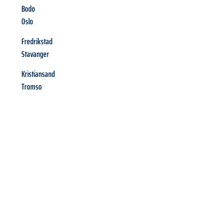
Bodo
Oslo
Fredrikstad
Stavanger
Kristiansand
Tromso
Richiedi ora la tua
offerta
al
miglior
prezzo !
Inviateci adesso la vostra richiesta non vincolante e