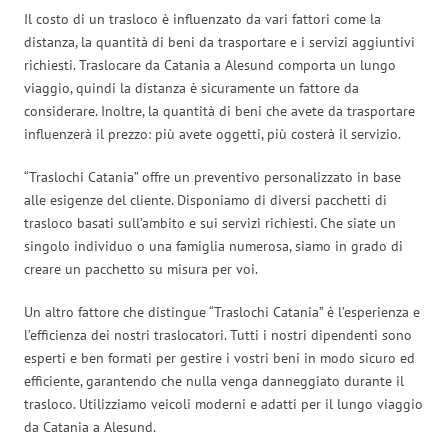
Il costo di un trasloco è influenzato da vari fattori come la
distanza, la quantità di beni da trasportare e i servizi aggiuntivi
richiesti. Traslocare da Catania a Alesund comporta un lungo
viaggio, quindi la distanza è sicuramente un fattore da
considerare. Inoltre, la quantità di beni che avete da trasportare
influenzerà il prezzo: più avete oggetti, più costerà il servizio.
“Traslochi Catania” offre un preventivo personalizzato in base
alle esigenze del cliente. Disponiamo di diversi pacchetti di
trasloco basati sull’ambito e sui servizi richiesti. Che siate un
singolo individuo o una famiglia numerosa, siamo in grado di
creare un pacchetto su misura per voi.
Un altro fattore che distingue “Traslochi Catania” è l’esperienza e
l’efficienza dei nostri traslocatori. Tutti i nostri dipendenti sono
esperti e ben formati per gestire i vostri beni in modo sicuro ed
efficiente, garantendo che nulla venga danneggiato durante il
trasloco. Utilizziamo veicoli moderni e adatti per il lungo viaggio
da Catania a Alesund.