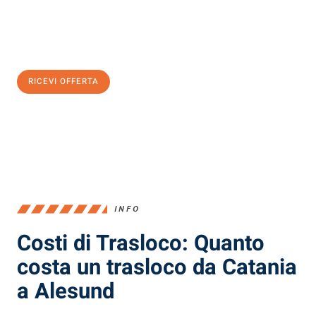
Ottieni subito
un'offerta non vincolante
e
risparmia € 100:
RICEVI OFFERTA
0299948957
INFO
Costi di Trasloco: Quanto
costa un trasloco da Catania
a Alesund