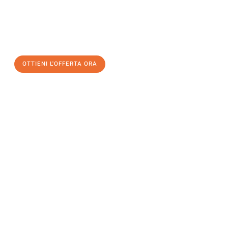
assicuratevi la vostra
offerta di trasloco per le vostre esigenze
a Catania
al miglior prezzo! Approfitta dell’occasione per
un
trasloco senza stress
e con il massimo comfort:
OTTIENI L'OFFERTA ORA