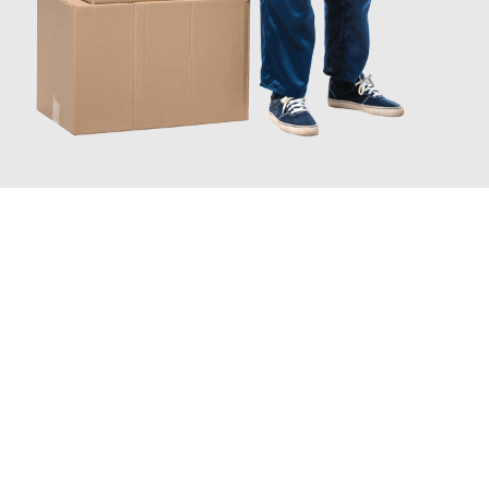
INFORMATI ORA
Scopri con Traslochi Catania quanto può essere
facile e senza
stress il tuo trasloco a Catania
. Il nostro team di esperti è
pronto ad assicurarti una transizione senza intoppi nella tua
nuova casa.