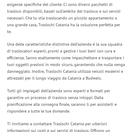
esigenze specifiche del cliente. Ci sono diversi pacchetti di
trasloco disponibili, basati sull’ambito del trasloco e sui servizi
necessari. Che tu stia traslocando un piccolo appartamento o
una grande casa, Traslochi Catania ha la soluzione perfetta per
te.
Una delle caratteristiche distintive dell’azienda è la sua squadra
di traslocatori esperti, pronti a gestire i tuoi beni con cura e
efficienza. Sanno esattamente come impacchettare e trasportare i
tuoi oggetti preziosi in modo sicuro, garantendo che nulla venga
danneggiato. Inoltre, Traslochi Catania utilizza veicoli moderni e
attrezzati per il lungo viaggio da Catania a Budweis.
Tutti gli impiegati dell’azienda sono esperti e formati per
garantire un processo di trasloco senza intoppi. Dalla
pianificazione alla consegna finale, saranno lì per assisterti e
rispondere a tutte le tue domande.
Ti invitiamo a contattare Traslochi Catania per ulteriori
informazioni sui costi e sui servizi di trasloco. Offrono un