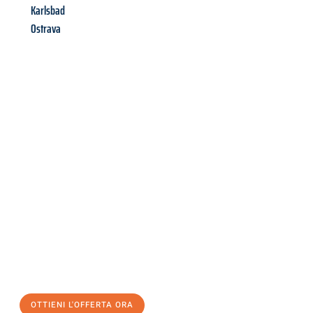
Karlsbad
Ostrava
Richiedi ora la tua
offerta
al
miglior
prezzo !
Inviateci adesso la vostra richiesta non vincolante e
assicuratevi la vostra
offerta di trasloco per le vostre esigenze
a Catania
al miglior prezzo! Approfitta dell’occasione per
un
trasloco senza stress
e con il massimo comfort:
OTTIENI L'OFFERTA ORA