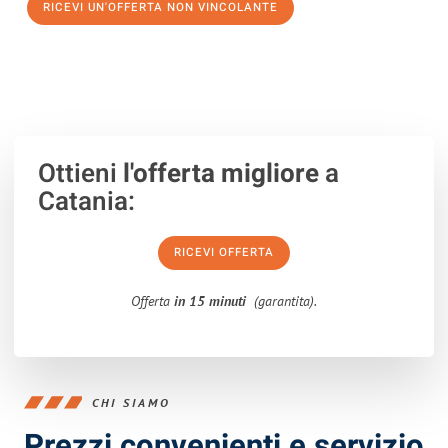
RICEVI UN'OFFERTA NON VINCOLANTE
100% non vincolante – Risposta garantita entro 15 minuti.
Ottieni
l'offerta migliore
a
Catania:
RICEVI OFFERTA
Offerta
in 15 minuti
(garantita).
CHI SIAMO
Prezzi convenienti e servizio