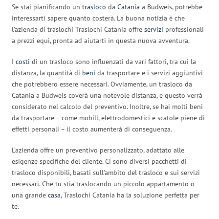
Se stai pianificando un
trasloco
da
Catania
a Budweis, potrebbe
interessarti sapere quanto costerà. La buona notizia è che
l’azienda di traslochi Traslochi Catania offre
servizi
professionali
a prezzi equi, pronta ad aiutarti in questa nuova avventura.
I
costi
di un trasloco sono influenzati da vari fattori, tra cui la
distanza, la quantità di
beni
da trasportare e i servizi aggiuntivi
che potrebbero essere necessari. Ovviamente, un trasloco da
Catania a Budweis coverà una notevole distanza, e questo verrà
considerato nel calcolo del preventivo. Inoltre, se hai molti beni
da trasportare – come mobili, elettrodomestici e scatole piene di
effetti personali – il costo aumenterà di conseguenza.
L’azienda offre un preventivo personalizzato, adattato alle
esigenze specifiche del cliente. Ci sono diversi pacchetti di
trasloco disponibili, basati sull’ambito del trasloco e sui servizi
necessari. Che tu stia traslocando un piccolo appartamento o
una grande
casa
, Traslochi Catania ha la soluzione perfetta per
te.