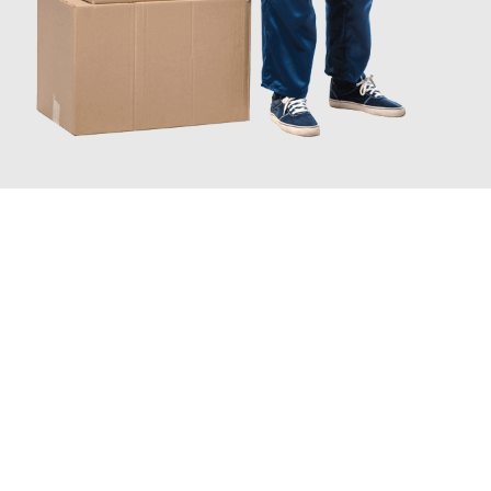
INFORMATI ORA
Scopri con Traslochi Catania quanto può essere
facile e senza
stress il tuo trasloco a Catania
. Il nostro team di esperti è
pronto ad assicurarti una transizione senza intoppi nella tua
nuova casa.