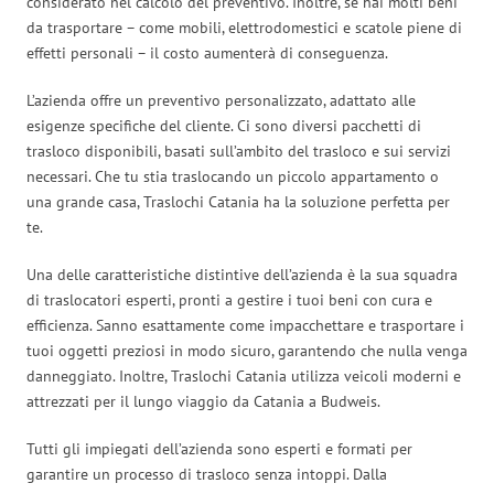
considerato nel calcolo del preventivo. Inoltre, se hai molti beni
da trasportare – come mobili, elettrodomestici e scatole piene di
effetti personali – il costo aumenterà di conseguenza.
L’azienda offre un preventivo personalizzato, adattato alle
esigenze specifiche del cliente. Ci sono diversi pacchetti di
trasloco disponibili, basati sull’ambito del trasloco e sui servizi
necessari. Che tu stia traslocando un piccolo appartamento o
una grande casa, Traslochi Catania ha la soluzione perfetta per
te.
Una delle caratteristiche distintive dell’azienda è la sua squadra
di traslocatori esperti, pronti a gestire i tuoi beni con cura e
efficienza. Sanno esattamente come impacchettare e trasportare i
tuoi oggetti preziosi in modo sicuro, garantendo che nulla venga
danneggiato. Inoltre, Traslochi Catania utilizza veicoli moderni e
attrezzati per il lungo viaggio da Catania a Budweis.
Tutti gli impiegati dell’azienda sono esperti e formati per
garantire un processo di trasloco senza intoppi. Dalla