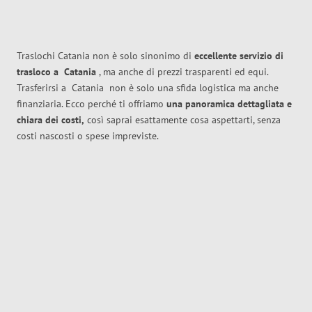
Traslochi Catania non è solo sinonimo di
eccellente
servizio di
trasloco
a
Catania
, ma anche di prezzi trasparenti ed equi.
Trasferirsi a
Catania
non è solo una sfida logistica ma anche
finanziaria. Ecco perché ti offriamo
una panoramica dettagliata e
chiara dei costi,
così saprai esattamente cosa aspettarti, senza
costi nascosti o spese impreviste.