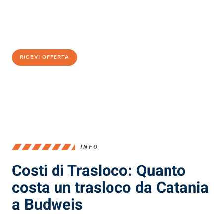
Ottieni subito
un'offerta non vincolante
e
risparmia € 100:
RICEVI OFFERTA
0299948957
INFO
Costi di Trasloco: Quanto
costa un trasloco da Catania
a Budweis