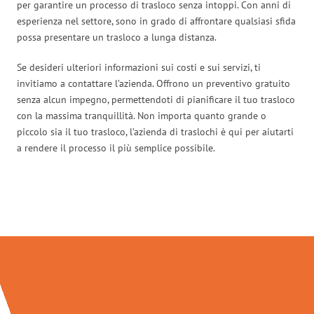
per garantire un processo di trasloco senza intoppi. Con anni di
esperienza nel settore, sono in grado di affrontare qualsiasi sfida
possa presentare un trasloco a lunga distanza.
Se desideri ulteriori informazioni sui costi e sui servizi, ti
invitiamo a contattare l’azienda. Offrono un preventivo gratuito
senza alcun impegno, permettendoti di pianificare il tuo trasloco
con la massima tranquillità. Non importa quanto grande o
piccolo sia il tuo trasloco, l’azienda di traslochi è qui per aiutarti
a rendere il processo il più semplice possibile.
Traslochi Catania in numeri: