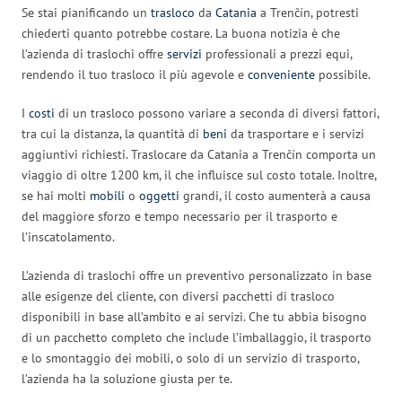
Se stai pianificando un
trasloco
da
Catania
a Trenčín, potresti
chiederti quanto potrebbe costare. La buona notizia è che
l’azienda di traslochi offre
servizi
professionali a prezzi equi,
rendendo il tuo trasloco il più agevole e
conveniente
possibile.
I
costi
di un trasloco possono variare a seconda di diversi fattori,
tra cui la distanza, la quantità di
beni
da trasportare e i servizi
aggiuntivi richiesti. Traslocare da Catania a Trenčín comporta un
viaggio di oltre 1200 km, il che influisce sul costo totale. Inoltre,
se hai molti
mobili
o
oggetti
grandi, il costo aumenterà a causa
del maggiore sforzo e tempo necessario per il trasporto e
l’inscatolamento.
L’azienda di traslochi offre un preventivo personalizzato in base
alle esigenze del cliente, con diversi pacchetti di trasloco
disponibili in base all’ambito e ai servizi. Che tu abbia bisogno
di un pacchetto completo che include l’imballaggio, il trasporto
e lo smontaggio dei mobili, o solo di un servizio di trasporto,
l’azienda ha la soluzione giusta per te.