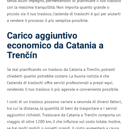
senza alcun impegno, permettendoti di pianificare il tuo trasloco
con la massima tranquillità. Non importa quanto grande o
piccolo sia il tuo trasloco, l’azienda di traslochi è qui per aiutarti
a rendere il processo il più semplice possibile.
Carico aggiuntivo
economico da Catania a
Trenčín
Se stai pianificando un trasloco da Catania a Trenčín, potresti
chiederti quanto potrebbe costare. La buona notizia è che
l’azienda di traslochi offre servizi professionali a prezzi equi,
rendendo il tuo trasloco il più agevole e conveniente possibile.
I costi di un trasloco possono variare a seconda di diversi fattori,
tra cui la distanza, la quantità di beni da trasportare e i servizi
aggiuntivi richiesti. Traslocare da Catania a Trenčín comporta un
viaggio di oltre 1200 km, il che influisce sul costo totale. Inoltre,
se hai molti mobili o oggetti grandi, il costo aumenterà a causa