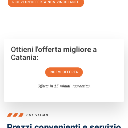
RICEVI UN'OFFERTA NON VINCOLANTE
100% non vincolante – Risposta garantita entro 15 minuti.
Ottieni
l'offerta migliore
a
Catania:
RICEVI OFFERTA
Offerta
in 15 minuti
(garantita).
CHI SIAMO
Prezzi convenienti e servizio