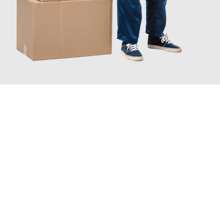
INFORMATI ORA
Scopri con Traslochi Catania quanto può essere
facile e senza
stress il tuo trasloco a Catania
. Il nostro team di esperti è
pronto ad assicurarti una transizione senza intoppi nella tua
nuova casa.