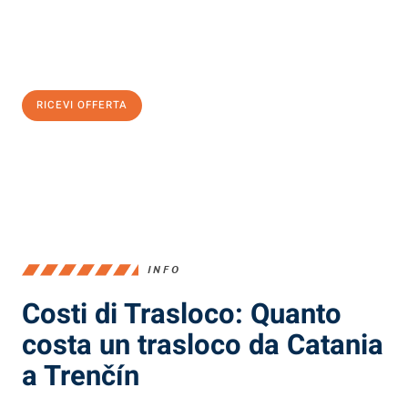
Ottieni subito
un'offerta non vincolante
e
risparmia € 100:
RICEVI OFFERTA
0299948957
INFO
Costi di Trasloco: Quanto
costa un trasloco da Catania
a Trenčín