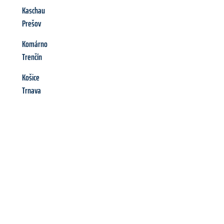
Kaschau
Prešov
Komárno
Trenčín
Košice
Trnava
Richiedi ora la tua
offerta
al
miglior
prezzo !
Inviateci adesso la vostra richiesta non vincolante e