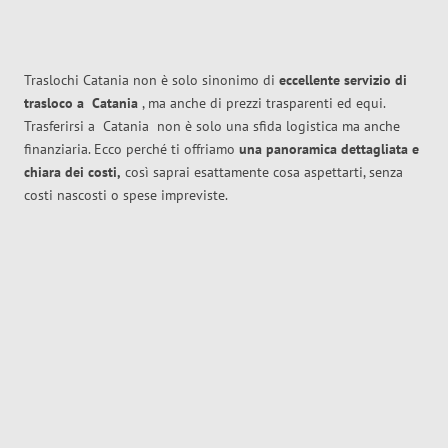
Traslochi Catania non è solo sinonimo di
eccellente
servizio di
trasloco
a
Catania
, ma anche di prezzi trasparenti ed equi.
Trasferirsi a
Catania
non è solo una sfida logistica ma anche
finanziaria. Ecco perché ti offriamo
una panoramica dettagliata e
chiara dei costi,
così saprai esattamente cosa aspettarti, senza
costi nascosti o spese impreviste.