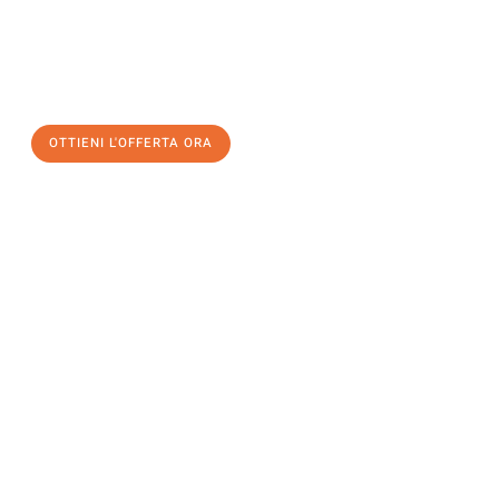
assicuratevi la vostra
offerta di trasloco per le vostre esigenze
a Catania
al miglior prezzo! Approfitta dell’occasione per
un
trasloco senza stress
e con il massimo comfort:
OTTIENI L'OFFERTA ORA