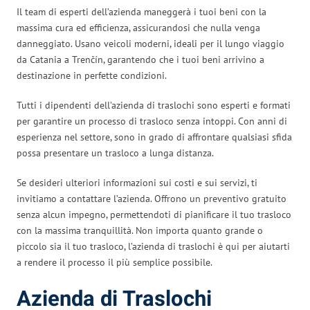
Il team di esperti dell’azienda maneggerà i tuoi beni con la
massima cura ed efficienza, assicurandosi che nulla venga
danneggiato. Usano veicoli moderni, ideali per il lungo viaggio
da Catania a Trenčín, garantendo che i tuoi beni arrivino a
destinazione in perfette condizioni.
Tutti i dipendenti dell’azienda di traslochi sono esperti e formati
per garantire un processo di trasloco senza intoppi. Con anni di
esperienza nel settore, sono in grado di affrontare qualsiasi sfida
possa presentare un trasloco a lunga distanza.
Se desideri ulteriori informazioni sui costi e sui servizi, ti
invitiamo a contattare l’azienda. Offrono un preventivo gratuito
senza alcun impegno, permettendoti di pianificare il tuo trasloco
con la massima tranquillità. Non importa quanto grande o
piccolo sia il tuo trasloco, l’azienda di traslochi è qui per aiutarti
a rendere il processo il più semplice possibile.
Azienda di Traslochi