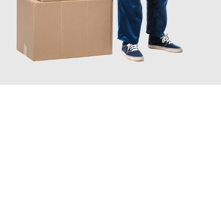
INFORMATI ORA
Scopri con Traslochi Catania quanto può essere
facile e senza
stress il tuo trasloco a Catania
. Il nostro team di esperti è
pronto ad assicurarti una transizione senza intoppi nella tua
nuova casa.