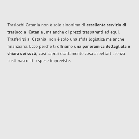
Traslochi Catania non è solo sinonimo di
eccellente
servizio di
trasloco
a
Catania
, ma anche di prezzi trasparenti ed equi.
Trasferirsi a
Catania
non è solo una sfida logistica ma anche
finanziaria. Ecco perché ti offriamo
una panoramica dettagliata e
chiara dei costi,
così saprai esattamente cosa aspettarti, senza
costi nascosti o spese impreviste.