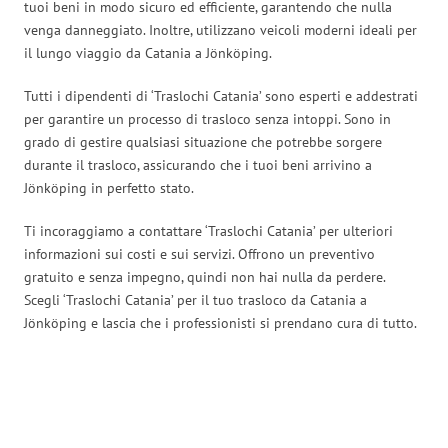
tuoi beni in modo sicuro ed efficiente, garantendo che nulla
venga danneggiato. Inoltre, utilizzano veicoli moderni ideali per
il lungo viaggio da Catania a Jönköping.
Tutti i dipendenti di ‘Traslochi Catania’ sono esperti e addestrati
per garantire un processo di trasloco senza intoppi. Sono in
grado di gestire qualsiasi situazione che potrebbe sorgere
durante il trasloco, assicurando che i tuoi beni arrivino a
Jönköping in perfetto stato.
Ti incoraggiamo a contattare ‘Traslochi Catania’ per ulteriori
informazioni sui costi e sui servizi. Offrono un preventivo
gratuito e senza impegno, quindi non hai nulla da perdere.
Scegli ‘Traslochi Catania’ per il tuo trasloco da Catania a
Jönköping e lascia che i professionisti si prendano cura di tutto.
Traslochi Catania in numeri: