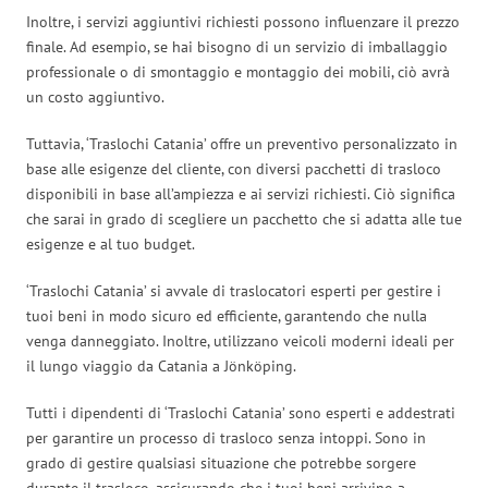
Inoltre, i servizi aggiuntivi richiesti possono influenzare il prezzo
finale. Ad esempio, se hai bisogno di un servizio di imballaggio
professionale o di smontaggio e montaggio dei mobili, ciò avrà
un costo aggiuntivo.
Tuttavia, ‘Traslochi Catania’ offre un preventivo personalizzato in
base alle esigenze del cliente, con diversi pacchetti di trasloco
disponibili in base all’ampiezza e ai servizi richiesti. Ciò significa
che sarai in grado di scegliere un pacchetto che si adatta alle tue
esigenze e al tuo budget.
‘Traslochi Catania’ si avvale di traslocatori esperti per gestire i
tuoi beni in modo sicuro ed efficiente, garantendo che nulla
venga danneggiato. Inoltre, utilizzano veicoli moderni ideali per
il lungo viaggio da Catania a Jönköping.
Tutti i dipendenti di ‘Traslochi Catania’ sono esperti e addestrati
per garantire un processo di trasloco senza intoppi. Sono in
grado di gestire qualsiasi situazione che potrebbe sorgere
durante il trasloco, assicurando che i tuoi beni arrivino a