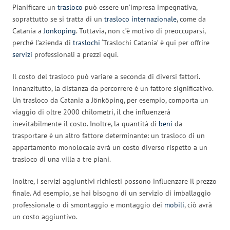
Pianificare un
trasloco
può essere un’impresa impegnativa,
soprattutto se si tratta di un
trasloco internazionale
, come da
Catania a
Jönköping
. Tuttavia, non c’è motivo di preoccuparsi,
perché l’azienda di
traslochi
‘Traslochi Catania’ è qui per offrire
servizi
professionali a prezzi equi.
Il costo del trasloco può variare a seconda di diversi fattori.
Innanzitutto, la distanza da percorrere è un fattore significativo.
Un trasloco da Catania a Jönköping, per esempio, comporta un
viaggio di oltre 2000 chilometri, il che influenzerà
inevitabilmente il costo. Inoltre, la quantità di
beni
da
trasportare è un altro fattore determinante: un trasloco di un
appartamento monolocale avrà un costo diverso rispetto a un
trasloco di una villa a tre piani.
Inoltre, i servizi aggiuntivi richiesti possono influenzare il prezzo
finale. Ad esempio, se hai bisogno di un servizio di imballaggio
professionale o di smontaggio e montaggio dei
mobili
, ciò avrà
un costo aggiuntivo.