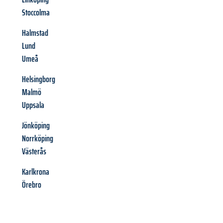
Stoccolma
Halmstad
Lund
Umeå
Helsingborg
Malmö
Uppsala
Jönköping
Norrköping
Västerås
Karlkrona
Örebro