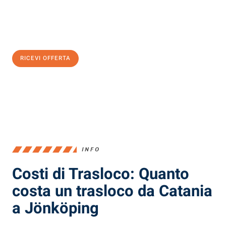
Ottieni subito
un'offerta non vincolante
e
risparmia € 100:
RICEVI OFFERTA
0299948957
INFO
Costi di Trasloco: Quanto
costa un trasloco da Catania
a Jönköping