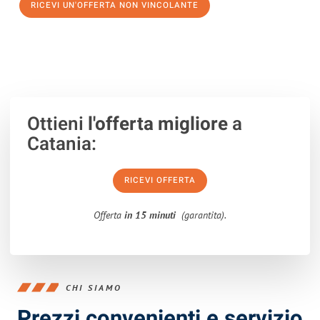
RICEVI UN'OFFERTA NON VINCOLANTE
100% non vincolante – Risposta garantita entro 15 minuti.
Ottieni
l'offerta migliore
a
Catania:
RICEVI OFFERTA
Offerta
in 15 minuti
(garantita).
CHI SIAMO
Prezzi convenienti e servizio