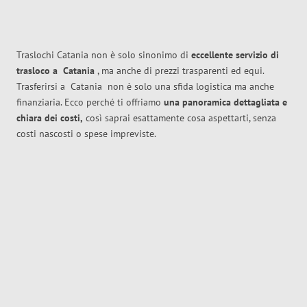
Traslochi Catania non è solo sinonimo di
eccellente
servizio di
trasloco
a
Catania
, ma anche di prezzi trasparenti ed equi.
Trasferirsi a
Catania
non è solo una sfida logistica ma anche
finanziaria. Ecco perché ti offriamo
una panoramica dettagliata e
chiara dei costi,
così saprai esattamente cosa aspettarti, senza
costi nascosti o spese impreviste.