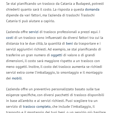
Se stai pianificando un trasloco da Catania a Budapest, potresti
chiederti quanto sarà il costo. La risposta a questa
domanda
dipende da vari fattori, ma l’azienda di traslochi Traslochi
Catania ti può aiutare a capirlo.
L’azienda offre
servizi
di trasloco professionali a prezzi equi. I
costi
di un trasloco sono influenzati da diversi fattori tra cui la
distanza tra le due città, la quantità di
beni
da trasportare e i
servizi aggiuntivi richiesti. Ad esempio, se stai pianificando di
trasferire un gran numero di
oggetti
di valore o di grandi
dimensioni, il costo sarà maggiore rispetto a un trasloco con
meno oggetti. Inoltre, il costo del trasloco aumenta se richiedi
servizi extra come l’imballaggio, lo smontaggio e il montaggio
dei
mobili
.
L’azienda offre un preventivo personalizzato basato sulle tue
esigenze specifiche, con diversi pacchetti di trasloco disponibili
in base all’ambito e ai servizi richiesti. Puoi scegliere tra un
servizio di
trasloco completo
, che include l’imballaggio, il
trasporto e il montaggio dei tuoi beni, o un servizio più basilare