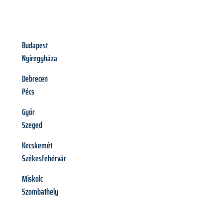
Budapest
Nyíregyháza
Debrecen
Pécs
Győr
Szeged
Kecskemét
Székesfehérvár
Miskolc
Szombathely