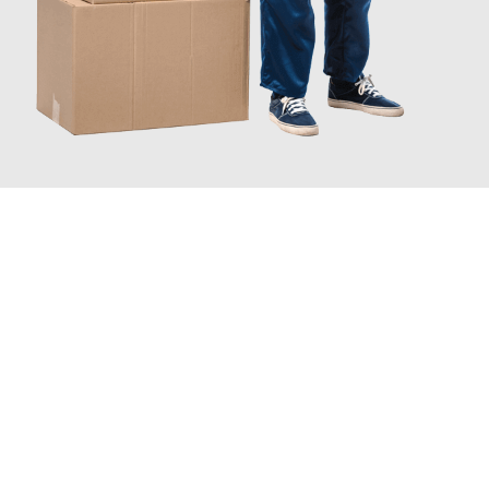
INFORMATI ORA
Scopri con Traslochi Catania quanto può essere
facile e senza
stress il tuo trasloco a Catania
. Il nostro team di esperti è
pronto ad assicurarti una transizione senza intoppi nella tua
nuova casa.