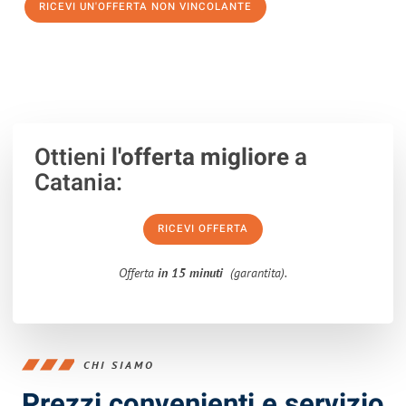
RICEVI UN'OFFERTA NON VINCOLANTE
100% non vincolante – Risposta garantita entro 15 minuti.
Ottieni
l'offerta migliore
a
Catania:
RICEVI OFFERTA
Offerta
in 15 minuti
(garantita).
CHI SIAMO
Prezzi convenienti e servizio