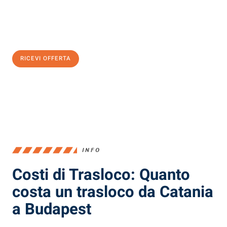
Ottieni subito
un'offerta non vincolante
e
risparmia € 100:
RICEVI OFFERTA
0299948957
INFO
Costi di Trasloco: Quanto
costa un trasloco da Catania
a Budapest