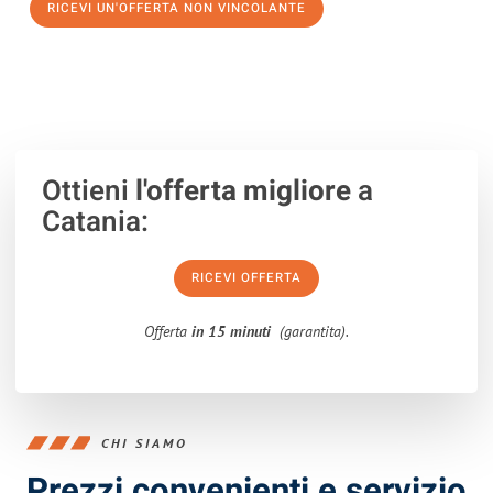
RICEVI UN'OFFERTA NON VINCOLANTE
100% non vincolante – Risposta garantita entro 15 minuti.
Ottieni
l'offerta migliore
a
Catania:
RICEVI OFFERTA
Offerta
in 15 minuti
(garantita).
CHI SIAMO
Prezzi convenienti e servizio