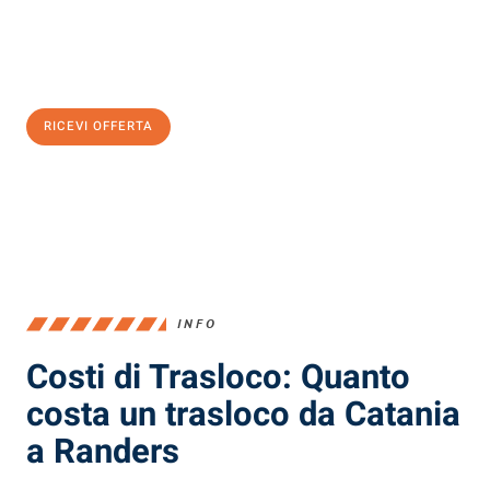
Ottieni subito
un'offerta non vincolante
e
risparmia € 100:
RICEVI OFFERTA
0299948957
INFO
Costi di Trasloco: Quanto
costa un trasloco da Catania
a Randers