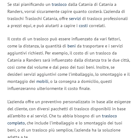
Se stai pianificando un
trasloco
dalla Catania di Catania a
Randers, vorrai sicuramente capire quanto costerà. L’azienda di
traslochi Traslochi Catania, offre
servizi
di trasloco professionali
a prezzi equi, e può aiutarti a capire i
costi
correlati.
Il costo di un trasloco può essere influenzato da vari fattori,
come la distanza, la quantità di
beni
da trasportare e i servizi
aggiuntivi richiesti. Per esempio, il costo di un trasloco da
Catania a Randers sarà influenzato dalla distanza tra le due città,
così come dal volume e dal peso dei tuoi beni. Inoltre, se
desideri servizi aggiuntivi come l’imballaggio, lo smontaggio e il
montaggio dei
mobili
, o la consegna a domicilio, questi
influenzeranno ulteriormente il costo finale.
L’azienda offre un preventivo personalizzato in base alle esigenze
del cliente, con diversi pacchetti di trasloco disponibili in base
all’ambito e ai servizi. Che tu abbia bisogno di un
trasloco
completo
, che include l’imballaggio e lo smontaggio dei tuoi
beni, o di un trasloco più semplice, l’azienda ha la soluzione
adatta a te.