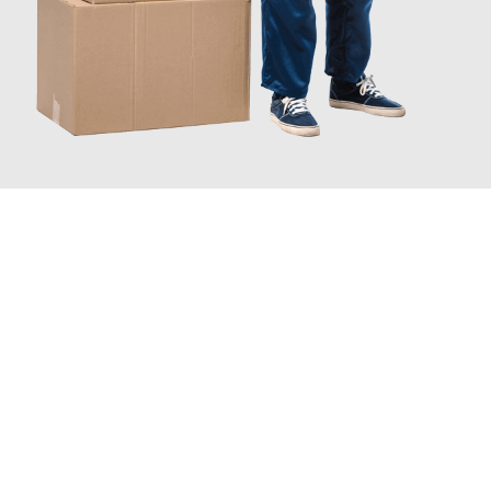
INFORMATI ORA
Scopri con Traslochi Catania quanto può essere
facile e senza
stress il tuo trasloco a Catania
. Il nostro team di esperti è
pronto ad assicurarti una transizione senza intoppi nella tua
nuova casa.