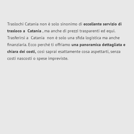
Traslochi Catania non è solo sinonimo di
eccellente
servizio di
trasloco
a
Catania
, ma anche di prezzi trasparenti ed equi.
Trasferirsi a
Catania
non è solo una sfida logistica ma anche
finanziaria. Ecco perché ti offriamo
una panoramica dettagliata e
chiara dei costi,
così saprai esattamente cosa aspettarti, senza
costi nascosti o spese impreviste.