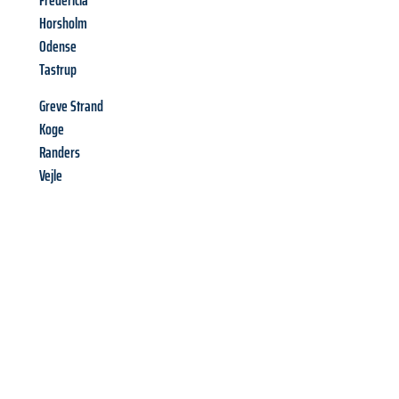
Fredericia
Horsholm
Odense
Tastrup
Greve Strand
Koge
Randers
Vejle
Richiedi ora la tua
offerta
al
miglior
prezzo !