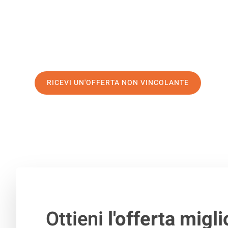
di prima classe
e assicurati i
migliori prezzi in Catania
.
Richiedo ora la tua offerta personalizzata e fai il prim
trasloco senza stress a Vejle
RICEVI UN'OFFERTA NON VINCOLANTE
100% non vincolante – Risposta garantita entro 15 minuti.
Ottieni
l'offerta migli