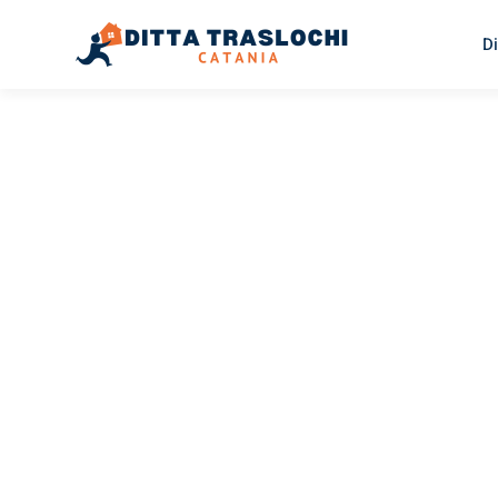
Di
TRASLOCHI CATANIA
Traslochi
Catania
Ve
Il tuo trasloco Catania Vejle può essere così facile! Spe