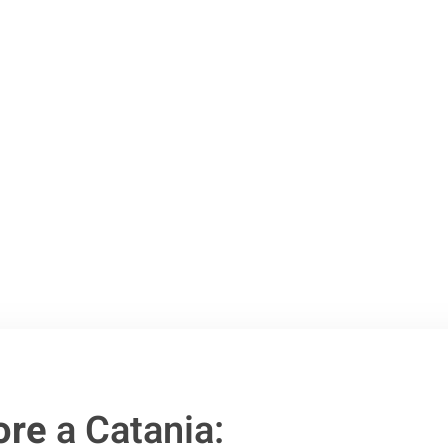
o passo verso un
ore
a Catania: