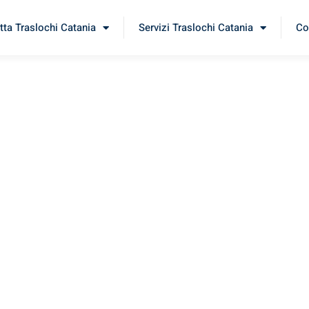
tta Traslochi Catania
Servizi Traslochi Catania
Co
jle
rimenta il nostro
servizio