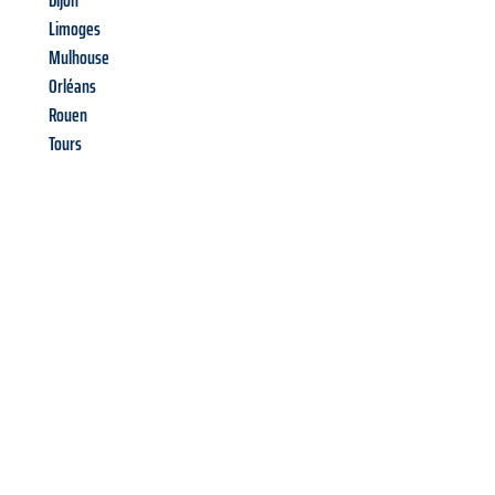
Dijon
Limoges
Mulhouse
Orléans
Rouen
Tours
Richiedi ora la tua
offerta
al
miglior
prezzo !
Inviateci adesso la vostra richiesta non vincolante e
assicuratevi la vostra
offerta di trasloco per le vostre esigenze
a Catania
al miglior prezzo! Approfitta dell’occasione per