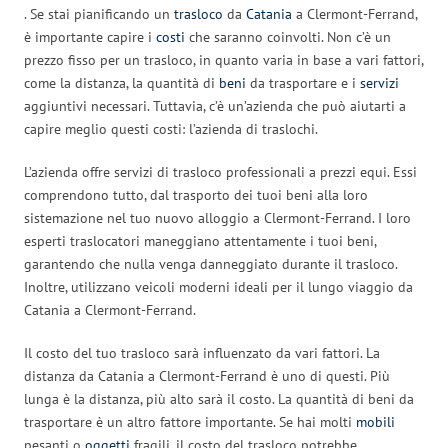
. Se stai pianificando un
trasloco
da
Catania
a Clermont-Ferrand,
è importante capire i
costi
che saranno coinvolti. Non c’è un
prezzo fisso per un trasloco, in quanto varia in base a vari fattori,
come la distanza, la quantità di
beni
da trasportare e i
servizi
aggiuntivi necessari. Tuttavia, c’è un’azienda che può aiutarti a
capire meglio questi costi: l’azienda di traslochi.
L’azienda offre servizi di trasloco professionali a prezzi equi. Essi
comprendono tutto, dal trasporto dei tuoi beni alla loro
sistemazione nel tuo nuovo alloggio a Clermont-Ferrand. I loro
esperti traslocatori maneggiano attentamente i tuoi beni,
garantendo che nulla venga danneggiato durante il trasloco.
Inoltre, utilizzano veicoli moderni ideali per il lungo viaggio da
Catania a Clermont-Ferrand.
Il costo del tuo trasloco sarà influenzato da vari fattori. La
distanza da Catania a Clermont-Ferrand è uno di questi. Più
lunga è la distanza, più alto sarà il costo. La quantità di beni da
trasportare è un altro fattore importante. Se hai molti
mobili
pesanti o
oggetti
fragili, il costo del trasloco potrebbe