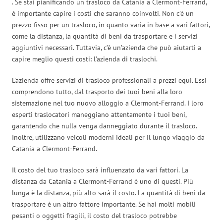
. Se stai pianificando un trasloco da Catania a Clermont-Ferrand,
è importante capire i costi che saranno coinvolti. Non c’è un
prezzo fisso per un trasloco, in quanto varia in base a vari fattori,
come la distanza, la quantità di beni da trasportare e i servizi
aggiuntivi necessari. Tuttavia, c’è un’azienda che può aiutarti a
capire meglio questi costi: l’azienda di traslochi.
L’azienda offre servizi di trasloco professionali a prezzi equi. Essi
comprendono tutto, dal trasporto dei tuoi beni alla loro
sistemazione nel tuo nuovo alloggio a Clermont-Ferrand. I loro
esperti traslocatori maneggiano attentamente i tuoi beni,
garantendo che nulla venga danneggiato durante il trasloco.
Inoltre, utilizzano veicoli moderni ideali per il lungo viaggio da
Catania a Clermont-Ferrand.
Il costo del tuo trasloco sarà influenzato da vari fattori. La
distanza da Catania a Clermont-Ferrand è uno di questi. Più
lunga è la distanza, più alto sarà il costo. La quantità di beni da
trasportare è un altro fattore importante. Se hai molti mobili
pesanti o oggetti fragili, il costo del trasloco potrebbe