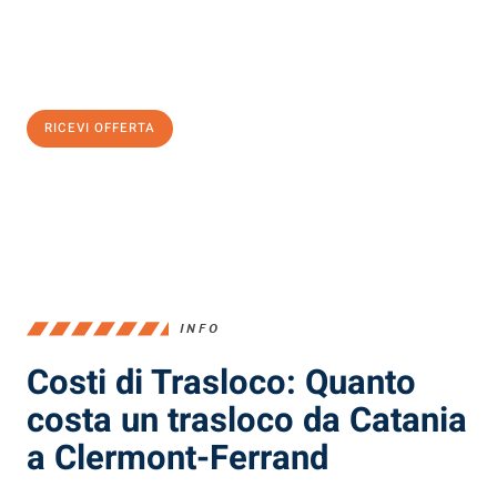
Ottieni subito
un'offerta non vincolante
e
risparmia € 100:
RICEVI OFFERTA
0299948957
INFO
Costi di Trasloco: Quanto
costa un trasloco da Catania
a Clermont-Ferrand