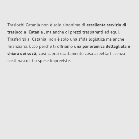
Traslochi Catania non è solo sinonimo di
eccellente
servizio di
trasloco
a
Catania
, ma anche di prezzi trasparenti ed equi.
Trasferirsi a
Catania
non è solo una sfida logistica ma anche
finanziaria. Ecco perché ti offriamo
una panoramica dettagliata e
chiara dei costi,
così saprai esattamente cosa aspettarti, senza
costi nascosti o spese impreviste.