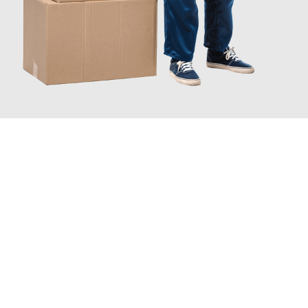
INFORMATI ORA
Scopri con Traslochi Catania quanto può essere
facile e senza
stress il tuo trasloco a Catania
. Il nostro team di esperti è
pronto ad assicurarti una transizione senza intoppi nella tua
nuova casa.