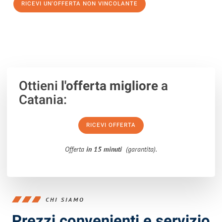
RICEVI UN'OFFERTA NON VINCOLANTE
100% non vincolante – Risposta garantita entro 15 minuti.
Ottieni
l'offerta migliore
a
Catania:
RICEVI OFFERTA
Offerta
in 15 minuti
(garantita).
CHI SIAMO
Prezzi convenienti e servizio