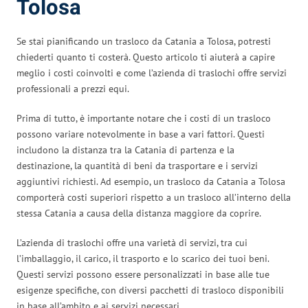
Tolosa
Se stai pianificando un trasloco da Catania a Tolosa, potresti
chiederti quanto ti costerà. Questo articolo ti aiuterà a capire
meglio i costi coinvolti e come l’azienda di traslochi offre servizi
professionali a prezzi equi.
Prima di tutto, è importante notare che i costi di un trasloco
possono variare notevolmente in base a vari fattori. Questi
includono la distanza tra la Catania di partenza e la
destinazione, la quantità di beni da trasportare e i servizi
aggiuntivi richiesti. Ad esempio, un trasloco da Catania a Tolosa
comporterà costi superiori rispetto a un trasloco all’interno della
stessa Catania a causa della distanza maggiore da coprire.
L’azienda di traslochi offre una varietà di servizi, tra cui
l’imballaggio, il carico, il trasporto e lo scarico dei tuoi beni.
Questi servizi possono essere personalizzati in base alle tue
esigenze specifiche, con diversi pacchetti di trasloco disponibili
in base all’ambito e ai servizi necessari.