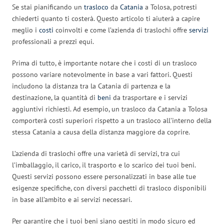
Se stai pianificando un
trasloco
da
Catania
a Tolosa, potresti
chiederti quanto ti costerà. Questo articolo ti aiuterà a capire
meglio i
costi
coinvolti e come l’azienda di traslochi offre
servizi
professionali a prezzi equi.
Prima di tutto, è importante notare che i costi di un trasloco
possono variare notevolmente in base a vari fattori. Questi
includono la distanza tra la Catania di partenza e la
destinazione, la quantità di
beni
da trasportare e i servizi
aggiuntivi richiesti. Ad esempio, un trasloco da Catania a Tolosa
comporterà costi superiori rispetto a un trasloco all’interno della
stessa Catania a causa della distanza maggiore da coprire.
L’azienda di traslochi offre una varietà di servizi, tra cui
l’imballaggio, il carico, il trasporto e lo scarico dei tuoi beni.
Questi servizi possono essere personalizzati in base alle tue
esigenze specifiche, con diversi pacchetti di trasloco disponibili
in base all’ambito e ai servizi necessari.
Per garantire che i tuoi beni siano gestiti in modo sicuro ed