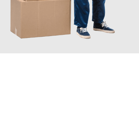
INFORMATI ORA
Scopri con Traslochi Catania quanto può essere
facile e senza
stress il tuo trasloco a Catania
. Il nostro team di esperti è
pronto ad assicurarti una transizione senza intoppi nella tua
nuova casa.