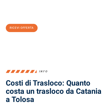
Ottieni subito
un'offerta non vincolante
e
risparmia € 100:
RICEVI OFFERTA
0299948957
INFO
Costi di Trasloco: Quanto
costa un trasloco da Catania
a Tolosa