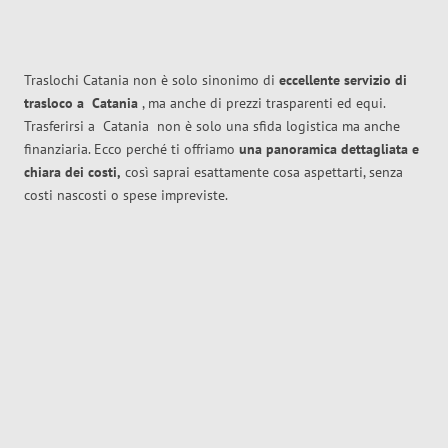
Traslochi Catania non è solo sinonimo di
eccellente
servizio di
trasloco
a
Catania
, ma anche di prezzi trasparenti ed equi.
Trasferirsi a
Catania
non è solo una sfida logistica ma anche
finanziaria. Ecco perché ti offriamo
una panoramica dettagliata e
chiara dei costi,
così saprai esattamente cosa aspettarti, senza
costi nascosti o spese impreviste.