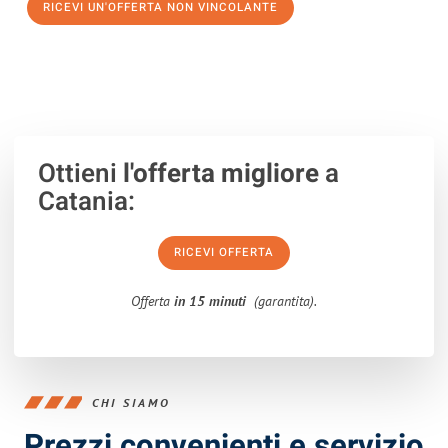
RICEVI UN'OFFERTA NON VINCOLANTE
100% non vincolante – Risposta garantita entro 15 minuti.
Ottieni
l'offerta migliore
a
Catania:
RICEVI OFFERTA
Offerta
in 15 minuti
(garantita).
CHI SIAMO
Prezzi convenienti e servizio