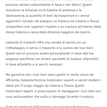
possono variare notevolmente in base a vari fattori. Questi
includono la distanza tra la Catania di partenza e la
destinazione, la quantità di beni da trasportare e i servizi
aggiuntivi richiesti. Ad esempio, un trasloco da Catania a Tolosa
comporterà costi superiori rispetto a un trasloco all’interno della
stessa Catania a causa della distanza maggiore da coprire.
L’azienda di traslochi offre una varietà di servizi, tra cui
l’imballaggio, il carico, il trasporto e lo scarico dei tuoi beni.
Questi servizi possono essere personalizzati in base alle tue
esigenze specifiche, con diversi pacchetti di trasloco disponibili
in base all’ambito e ai servizi necessari.
Per garantire che i tuoi beni siano gestiti in modo sicuro ed
efficiente, l’azienda fornisce traslocatori esperti e veicoli moderni
ideali per il lungo viaggio da Catania a Tolosa. Questi
traslocatori esperti si preoccupano di maneggiare i tuoi beni con
cura, assicurandosi che nulla si danneggi durante il trasloco.
Tutti gli impiegati dell’azienda sono esperti e formati per