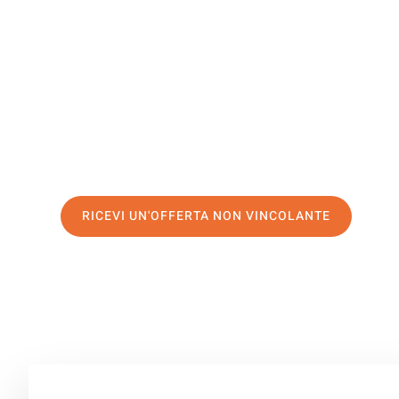
Bertrange
Il tuo trasloco Catania Bertrange può essere così facile!
servizio di prima classe
e assicurati i
migliori prezzi in 
Richiedo ora la tua offerta personalizzata e fai il prim
trasloco senza stress a Bertrange
RICEVI UN'OFFERTA NON VINCOLANTE
100% non vincolante – Risposta garantita entro 15 minuti.