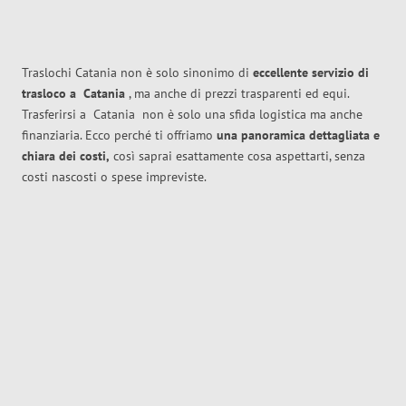
Traslochi Catania non è solo sinonimo di
eccellente
servizio di
trasloco
a
Catania
, ma anche di prezzi trasparenti ed equi.
Trasferirsi a
Catania
non è solo una sfida logistica ma anche
finanziaria. Ecco perché ti offriamo
una panoramica dettagliata e
chiara dei costi,
così saprai esattamente cosa aspettarti, senza
costi nascosti o spese impreviste.