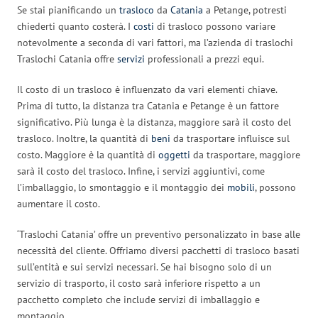
Se stai pianificando un
trasloco
da
Catania
a Petange, potresti
chiederti quanto costerà. I
costi
di trasloco possono variare
notevolmente a seconda di vari fattori, ma l’azienda di traslochi
Traslochi Catania offre
servizi
professionali a prezzi equi.
Il costo di un trasloco è influenzato da vari elementi chiave.
Prima di tutto, la distanza tra Catania e Petange è un fattore
significativo. Più lunga è la distanza, maggiore sarà il costo del
trasloco. Inoltre, la quantità di
beni
da trasportare influisce sul
costo. Maggiore è la quantità di
oggetti
da trasportare, maggiore
sarà il costo del trasloco. Infine, i servizi aggiuntivi, come
l’imballaggio, lo smontaggio e il montaggio dei
mobili
, possono
aumentare il costo.
‘Traslochi Catania’ offre un preventivo personalizzato in base alle
necessità del cliente. Offriamo diversi pacchetti di trasloco basati
sull’entità e sui servizi necessari. Se hai bisogno solo di un
servizio di trasporto, il costo sarà inferiore rispetto a un
pacchetto completo che include servizi di imballaggio e
montaggio.