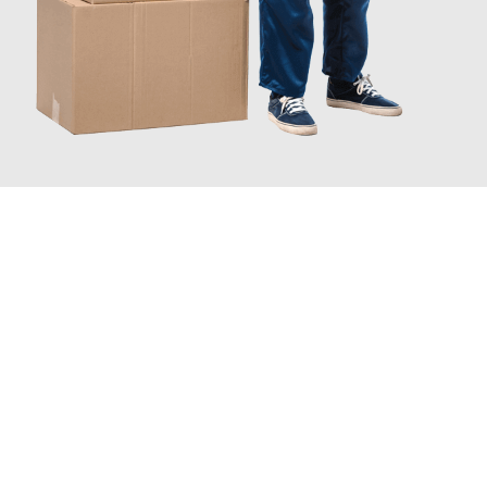
INFORMATI ORA
Scopri con Traslochi Catania quanto può essere
facile e senza
stress il tuo trasloco a Catania
. Il nostro team di esperti è
pronto ad assicurarti una transizione senza intoppi nella tua
nuova casa.