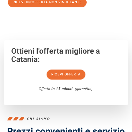
RICEVI UN'OFFERTA NON VINCOLANTE
100% non vincolante – Risposta garantita entro 15 minuti.
Ottieni
l'offerta migliore
a
Catania:
RICEVI OFFERTA
Offerta
in 15 minuti
(garantita).
CHI SIAMO
Prezzi convenienti e servizio