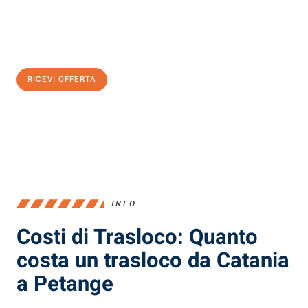
Ottieni subito
un'offerta non vincolante
e
risparmia € 100:
RICEVI OFFERTA
0299948957
INFO
Costi di Trasloco: Quanto
costa un trasloco da Catania
a Petange