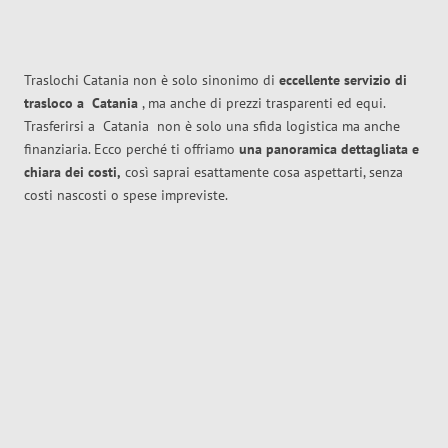
Traslochi Catania non è solo sinonimo di
eccellente
servizio di
trasloco
a
Catania
, ma anche di prezzi trasparenti ed equi.
Trasferirsi a
Catania
non è solo una sfida logistica ma anche
finanziaria. Ecco perché ti offriamo
una panoramica dettagliata e
chiara dei costi,
così saprai esattamente cosa aspettarti, senza
costi nascosti o spese impreviste.