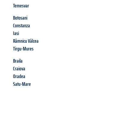
Temesvar
Botosani
Constanza
Iasi
Râmnicu Vâlcea
Tirgu-Mures
Braila
Craiova
Oradea
Satu-Mare
Richiedi ora la tua