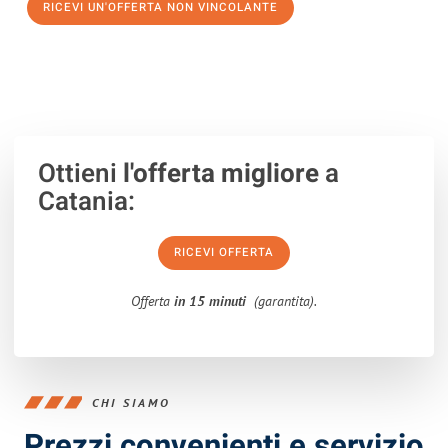
RICEVI UN'OFFERTA NON VINCOLANTE
100% non vincolante – Risposta garantita entro 15 minuti.
Ottieni
l'offerta migliore
a
Catania:
RICEVI OFFERTA
Offerta
in 15 minuti
(garantita).
CHI SIAMO
Prezzi convenienti e servizio