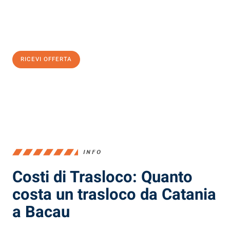
Ottieni subito
un'offerta non vincolante
e
risparmia € 100:
RICEVI OFFERTA
0299948957
INFO
Costi di Trasloco: Quanto
costa un trasloco da Catania
a Bacau