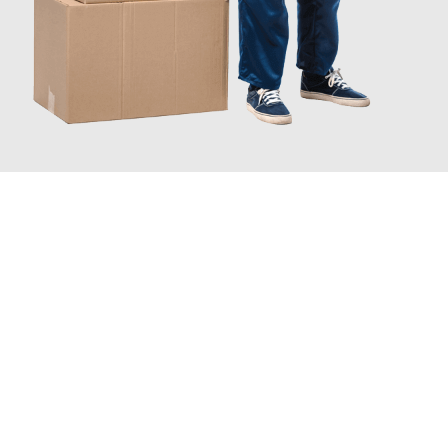
INFORMATI ORA
Scopri con Traslochi Catania quanto può essere
facile e senza
stress il tuo trasloco a Catania
. Il nostro team di esperti è
pronto ad assicurarti una transizione senza intoppi nella tua
nuova casa.