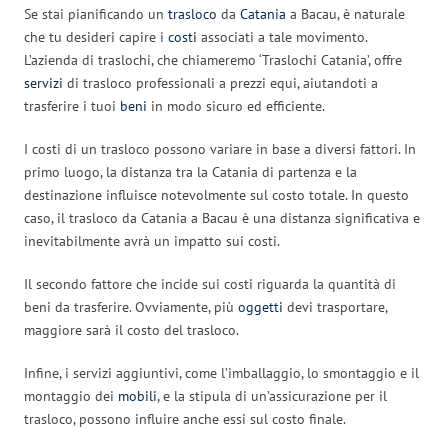
Se stai pianificando un
trasloco
da
Catania
a Bacau, è naturale
che tu desideri capire i
costi
associati a tale movimento.
L’azienda di traslochi, che chiameremo ‘Traslochi Catania’, offre
servizi
di trasloco professionali a prezzi equi, aiutandoti a
trasferire i tuoi
beni
in modo sicuro ed efficiente.
I costi di un trasloco possono variare in base a diversi fattori. In
primo luogo, la distanza tra la Catania di partenza e la
destinazione influisce notevolmente sul costo totale. In questo
caso, il trasloco da Catania a Bacau è una distanza significativa e
inevitabilmente avrà un impatto sui costi.
Il secondo fattore che incide sui costi riguarda la quantità di
beni da trasferire. Ovviamente, più
oggetti
devi trasportare,
maggiore sarà il costo del trasloco.
Infine, i servizi aggiuntivi, come l’imballaggio, lo smontaggio e il
montaggio dei
mobili
, e la stipula di un’assicurazione per il
trasloco, possono influire anche essi sul costo finale.