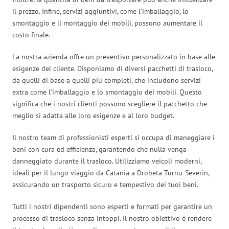
il prezzo. Infine, servizi aggiuntivi, come l’imballaggio, lo
smontaggio e il montaggio dei mobili, possono aumentare il
costo finale.
La nostra azienda offre un preventivo personalizzato in base alle
esigenze del cliente. Disponiamo di diversi pacchetti di trasloco,
da quelli di base a quelli più completi, che includono servizi
extra come l’imballaggio e lo smontaggio dei mobili. Questo
significa che i nostri clienti possono scegliere il pacchetto che
meglio si adatta alle loro esigenze e al loro budget.
Il nostro team di professionisti esperti si occupa di maneggiare i
beni con cura ed efficienza, garantendo che nulla venga
danneggiato durante il trasloco. Utilizziamo veicoli moderni,
ideali per il lungo viaggio da Catania a Drobeta Turnu-Severin,
assicurando un trasporto sicuro e tempestivo dei tuoi beni.
Tutti i nostri dipendenti sono esperti e formati per garantire un
processo di trasloco senza intoppi. Il nostro obiettivo è rendere