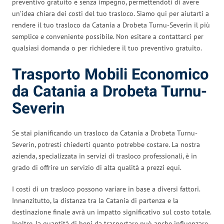
preventivo gratuito e senza impegno, permettendoti di avere
un’idea chiara dei costi del tuo trasloco. Siamo qui per aiutarti a
rendere il tuo trasloco da Catania a Drobeta Turnu-Severin il più
semplice e conveniente possibile. Non esitare a contattarci per
qualsiasi domanda o per richiedere il tuo preventivo gratuito.
Trasporto Mobili Economico
da Catania a Drobeta Turnu-
Severin
Se stai pianificando un trasloco da Catania a Drobeta Turnu-
Severin, potresti chiederti quanto potrebbe costare. La nostra
azienda, specializzata in servizi di trasloco professionali, è in
grado di offrire un servizio di alta qualità a prezzi equi.
I costi di un trasloco possono variare in base a diversi fattori.
Innanzitutto, la distanza tra la Catania di partenza e la
destinazione finale avrà un impatto significativo sul costo totale.
Inoltre, la quantità di beni da trasportare può anche influenzare