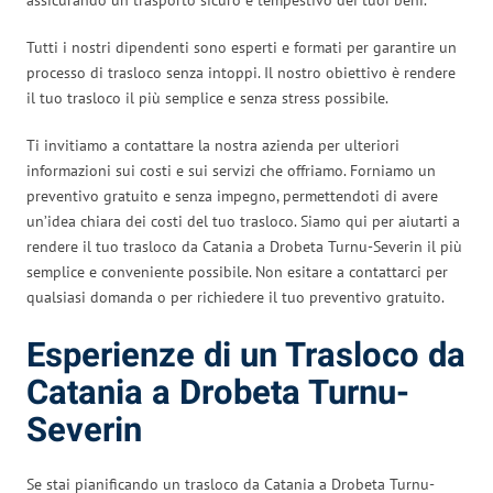
Tutti i nostri dipendenti sono esperti e formati per garantire un
processo di trasloco senza intoppi. Il nostro obiettivo è rendere
il tuo trasloco il più semplice e senza stress possibile.
Ti invitiamo a contattare la nostra azienda per ulteriori
informazioni sui costi e sui servizi che offriamo. Forniamo un
preventivo gratuito e senza impegno, permettendoti di avere
un’idea chiara dei costi del tuo trasloco. Siamo qui per aiutarti a
rendere il tuo trasloco da Catania a Drobeta Turnu-Severin il più
semplice e conveniente possibile. Non esitare a contattarci per
qualsiasi domanda o per richiedere il tuo preventivo gratuito.
Esperienze di un Trasloco da
Catania a Drobeta Turnu-
Severin
Se stai pianificando un trasloco da Catania a Drobeta Turnu-