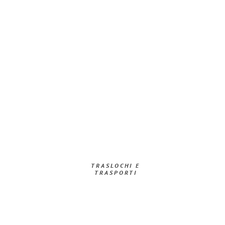
TRASLOCHI E
TRASPORTI​