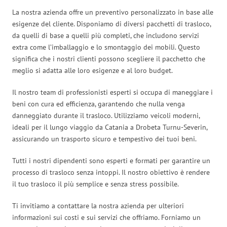
La nostra azienda offre un preventivo personalizzato in base alle
esigenze del cliente. Disponiamo di diversi pacchetti di trasloco,
da quelli di base a quelli più completi, che includono servizi
extra come l’imballaggio e lo smontaggio dei mobili. Questo
significa che i nostri clienti possono scegliere il pacchetto che
meglio si adatta alle loro esigenze e al loro budget.
Il nostro team di professionisti esperti si occupa di maneggiare i
beni con cura ed efficienza, garantendo che nulla venga
danneggiato durante il trasloco. Utilizziamo veicoli moderni,
ideali per il lungo viaggio da Catania a Drobeta Turnu-Severin,
assicurando un trasporto sicuro e tempestivo dei tuoi beni.
Tutti i nostri dipendenti sono esperti e formati per garantire un
processo di trasloco senza intoppi. Il nostro obiettivo è rendere
il tuo trasloco il più semplice e senza stress possibile.
Ti invitiamo a contattare la nostra azienda per ulteriori
informazioni sui costi e sui servizi che offriamo. Forniamo un