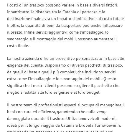
I costi di un trasloco possono variare in base a diversi fattori.
Innanzitutto, la distanza tra la Catania di partenza e la
destinazione finale avrà un impatto significativo sul costo totale.
Inoltre, la quantità di beni da trasportare può anche influenzare
il prezzo. Infine, servizi aggiuntivi, come l’imballaggio, lo
smontaggio e il montaggio dei mobili, possono aumentare il
costo finale.
La nostra azienda offre un preventivo personalizzato in base alle
esigenze del cliente. Disponiamo di diversi pacchetti di trasloco,
da quelli di base a quelli più completi, che includono servizi
extra come l’imballaggio e lo smontaggio dei mobili. Questo
significa che i nostri clienti possono scegliere il pacchetto che
meglio si adatta alle loro esigenze e al loro budget.
Il nostro team di professionisti esperti si occupa di maneggiare i
beni con cura ed efficienza, garantendo che nulla venga
danneggiato durante il trasloco. Utilizziamo veicoli moderni,
ideali per il lungo viaggio da Catania a Drobeta Turnu-Severin,
assicurando un trasporto sicuro e tempestivo dei tuoi beni.