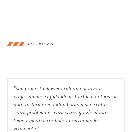
ESPERIENZE
“Sono rimasto davvero colpito dal lavoro
professionale e affidabile di Traslochi Catania. Il
mio trasloco di mobili a Catania si è svolto
senza problemi e senza stress grazie al loro
team esperto e cordiale. Li raccomando
vivamente!”.