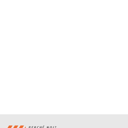
PERCHÉ NOI?