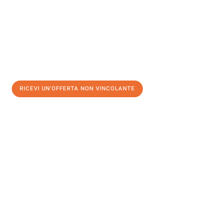
RICEVI UN'OFFERTA NON VINCOLANTE