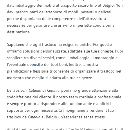
dall’imballaggio dei mobili al trasporto sicuro fino al Belgio. Non
devi preoccuparti del trasporto di mobili pesanti o delicati,
perché disponiamo delle competenze e dell’attrezzatura
necessarie per garantire che arrivino in perfette condizioni a
destinazione.
Sappiamo che ogni trasloco ha esigenze uniche. Per questo
offriamo soluzioni personalizzate, adattate alle tue richieste. Puoi
scegliere tra diversi servizi, come l’imballaggio, il montaggio e
l’eventuale
deposito
dei tuoi beni. Inoltre, la nostra
pianificazione flessibile ti consente di organizzare il trasloco nel
momento che meglio si adatta alle tue esigenze.
Da
Traslochi Catania
di
Catania
, poniamo grande attenzione alla
soddisfazione del cliente. Il nostro team cordiale e professionale
è sempre pronto a rispondere alle tue domande e a offrirti
supporto per ogni necessità. Ci impegniamo a rendere il tuo
trasloco da
Catania
al Belgio un’esperienza senza stress.
Affidati agli esperti di traslochi di
Traslochi Catania
e approfitta di