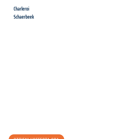
Charleroi
Schaerbeek
Richiedi ora la tua
offerta
al
miglior
prezzo !
Inviateci adesso la vostra richiesta non vincolante e
assicuratevi la vostra
offerta di trasloco per le vostre esigenze
a Catania
al miglior prezzo! Approfitta dell’occasione per
un
trasloco senza stress
e con il massimo comfort: