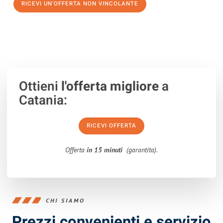
RICEVI UN'OFFERTA NON VINCOLANTE
100% non vincolante – Risposta garantita entro 15 minuti.
Ottieni
l'offerta migliore
a
Catania:
RICEVI OFFERTA
Offerta
in 15 minuti
(garantita).
CHI SIAMO
Prezzi convenienti e servizio