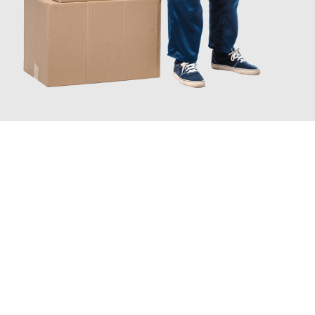
INFORMATI ORA
Scopri con Traslochi Catania quanto può essere
facile e senza
stress il tuo trasloco a Catania
. Il nostro team di esperti è
pronto ad assicurarti una transizione senza intoppi nella tua
nuova casa.