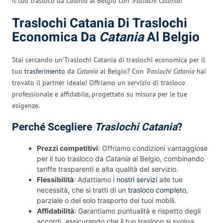
il tuo trasloco da
Catania
al Belgio con
Traslochi Catania
!
Traslochi Catania Di Traslochi
Economica Da
Catania
Al Belgio
Stai cercando un’Traslochi Catania di traslochi economica per il
tuo
trasferimento
da
Catania
al Belgio? Con
Traslochi Catania
hai
trovato il partner ideale! Offriamo un servizio di trasloco
professionale e affidabile, progettato su misura per le tue
esigenze.
Perché Scegliere
Traslochi Catania
?
Prezzi competitivi
: Offriamo condizioni vantaggiose
per il tuo trasloco da
Catania
al Belgio, combinando
tariffe trasparenti e alta qualità del servizio.
Flessibilità
: Adattiamo i
nostri servizi
alle tue
necessità, che si tratti di un
trasloco completo
,
parziale o del solo trasporto dei tuoi mobili.
Affidabilità
: Garantiamo puntualità e rispetto degli
accordi, assicurando che il tuo trasloco si svolga