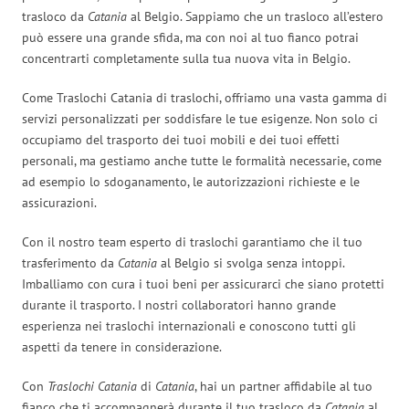
trasloco da
Catania
al Belgio. Sappiamo che un trasloco all’estero
può essere una grande sfida, ma con noi al tuo fianco potrai
concentrarti completamente sulla tua nuova vita in Belgio.
Come Traslochi Catania di traslochi, offriamo una vasta gamma di
servizi personalizzati per soddisfare le tue esigenze. Non solo ci
occupiamo del trasporto dei tuoi mobili e dei tuoi effetti
personali, ma gestiamo anche tutte le formalità necessarie, come
ad esempio lo sdoganamento, le autorizzazioni richieste e le
assicurazioni.
Con il nostro team esperto di traslochi garantiamo che il tuo
trasferimento da
Catania
al Belgio si svolga senza intoppi.
Imballiamo con cura i tuoi beni per assicurarci che siano protetti
durante il trasporto. I nostri collaboratori hanno grande
esperienza nei traslochi internazionali e conoscono tutti gli
aspetti da tenere in considerazione.
Con
Traslochi Catania
di
Catania
, hai un partner affidabile al tuo
fianco che ti accompagnerà durante il tuo trasloco da
Catania
al