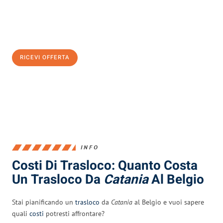
Ottieni subito
un'offerta non vincolante
e
risparmia € 100:
RICEVI OFFERTA
0299948957
INFO
Costi Di Trasloco: Quanto Costa
Un Trasloco Da
Catania
Al Belgio
Stai pianificando un
trasloco
da
Catania
al Belgio e vuoi sapere
quali
costi
potresti affrontare?