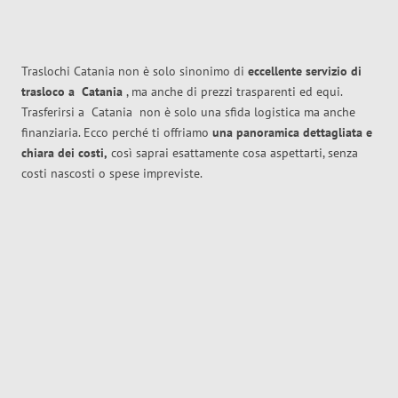
Traslochi Catania non è solo sinonimo di
eccellente
servizio di
trasloco
a
Catania
, ma anche di prezzi trasparenti ed equi.
Trasferirsi a
Catania
non è solo una sfida logistica ma anche
finanziaria. Ecco perché ti offriamo
una panoramica dettagliata e
chiara dei costi,
così saprai esattamente cosa aspettarti, senza
costi nascosti o spese impreviste.