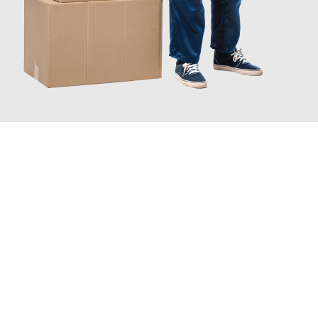
INFORMATI ORA
Scopri con Traslochi Catania quanto può essere
facile e senza
stress il tuo trasloco a Catania
. Il nostro team di esperti è
pronto ad assicurarti una transizione senza intoppi nella tua
nuova casa.