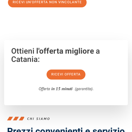
RICEVI UN'OFFERTA NON VINCOLANTE
100% non vincolante – Risposta garantita entro 15 minuti.
Ottieni
l'offerta migliore
a
Catania:
RICEVI OFFERTA
Offerta
in 15 minuti
(garantita).
CHI SIAMO
Prezzi convenienti e servizio