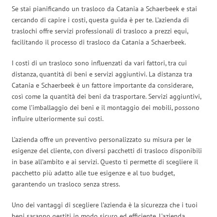
Se stai pianificando un trasloco da Catania a Schaerbeek e stai
cercando di capire i costi, questa guida è per te. L’azienda di
traslochi offre servizi professionali di trasloco a prezzi equi,
facilitando il processo di trasloco da Catania a Schaerbeek.
I costi di un trasloco sono influenzati da vari fattori, tra cui
distanza, quantità di beni e servizi aggiuntivi. La distanza tra
Catania e Schaerbeek è un fattore importante da considerare,
così come la quantità dei beni da trasportare. Servizi aggiuntivi,
come l’imballaggio dei beni e il montaggio dei mobili, possono
influire ulteriormente sui costi.
L’azienda offre un preventivo personalizzato su misura per le
esigenze del cliente, con diversi pacchetti di trasloco disponibili
in base all’ambito e ai servizi. Questo ti permette di scegliere il
pacchetto più adatto alle tue esigenze e al tuo budget,
garantendo un trasloco senza stress.
Uno dei vantaggi di scegliere l’azienda è la sicurezza che i tuoi
beni saranno gestiti in modo sicuro ed efficiente. L’azienda