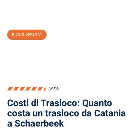
Ottieni subito
un'offerta non vincolante
e
risparmia € 100:
RICEVI OFFERTA
0299948957
INFO
Costi di Trasloco: Quanto
costa un trasloco da Catania
a Schaerbeek