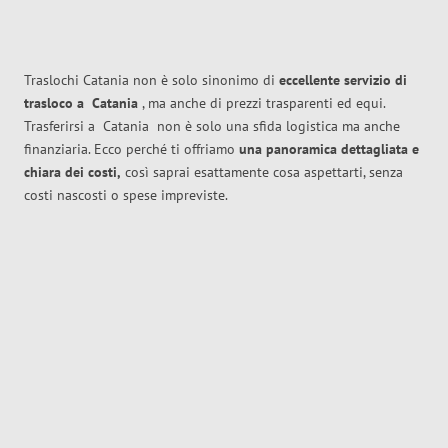
Traslochi Catania non è solo sinonimo di
eccellente
servizio di
trasloco
a
Catania
, ma anche di prezzi trasparenti ed equi.
Trasferirsi a
Catania
non è solo una sfida logistica ma anche
finanziaria. Ecco perché ti offriamo
una panoramica dettagliata e
chiara dei costi,
così saprai esattamente cosa aspettarti, senza
costi nascosti o spese impreviste.