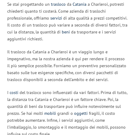
Se stai progettando un
trasloco
da
Catania
a Charleroi, potresti
chiederti quanto ti costerà. Come azienda di traslochi
professionale, offriamo
servizi
di alta qualità a prezzi competitivi.
Il costo di un trasloco può variare a seconda di diversi fattori, tra
cui la distanza, la quantità di
beni
da trasportare e i servizi
aggiuntivi richiesti.
Il trasloco da Catania a Charleroi è un viaggio lungo e
impegnativo, ma la nostra azienda è qui per rendere il processo
il più semplice possibile. Forniamo un preventivo personalizzato
basato sulle tue esigenze specifiche, con diversi pacchetti di
trasloco disponibili a seconda dell’ambito e dei servizi.
I
costi
del trasloco sono influenzati da vari fattori. Prima di tutto,
la distanza tra Catania e Charleroi è un fattore chiave. Poi, la
quantità di beni da trasportare può influire notevolmente sul
prezzo. Se hai molti
mobili
grandi o
oggetti
fragili, il costo
potrebbe aumentare. Infine, i servizi aggiuntivi, come
l’imballaggio, lo smontaggio e il montaggio dei mobili, possono
influire sul costo finale.