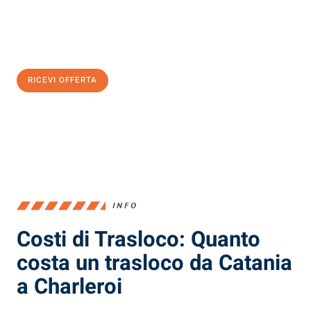
Ottieni subito
un'offerta non vincolante
e
risparmia € 100:
RICEVI OFFERTA
0299948957
INFO
Costi di Trasloco: Quanto
costa un trasloco da Catania
a Charleroi