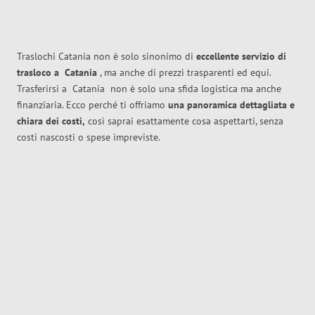
Traslochi Catania non è solo sinonimo di
eccellente
servizio di
trasloco
a
Catania
, ma anche di prezzi trasparenti ed equi.
Trasferirsi a
Catania
non è solo una sfida logistica ma anche
finanziaria. Ecco perché ti offriamo
una panoramica dettagliata e
chiara dei costi,
così saprai esattamente cosa aspettarti, senza
costi nascosti o spese impreviste.