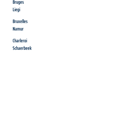
Bruges
Liegi
Bruxelles
Namur
Charleroi
Schaerbeek
Richiedi ora la tua
offerta
al
miglior
prezzo !
Inviateci adesso la vostra richiesta non vincolante e