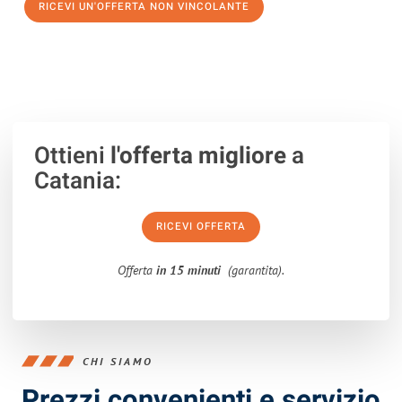
RICEVI UN'OFFERTA NON VINCOLANTE
100% non vincolante – Risposta garantita entro 15 minuti.
Ottieni
l'offerta migliore
a
Catania:
RICEVI OFFERTA
Offerta
in 15 minuti
(garantita).
CHI SIAMO
Prezzi convenienti e servizio