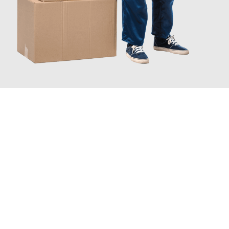
INFORMATI ORA
Scopri con Traslochi Catania quanto può essere
facile e senza
stress il tuo trasloco a Catania
. Il nostro team di esperti è
pronto ad assicurarti una transizione senza intoppi nella tua
nuova casa.