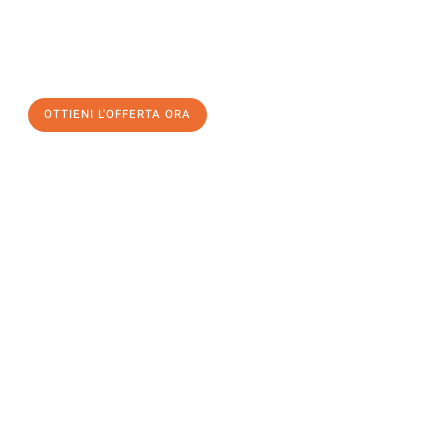
assicuratevi la vostra
offerta di trasloco per le vostre esigenze
a Catania
al miglior prezzo! Approfitta dell’occasione per
un
trasloco senza stress
e con il massimo comfort:
OTTIENI L'OFFERTA ORA