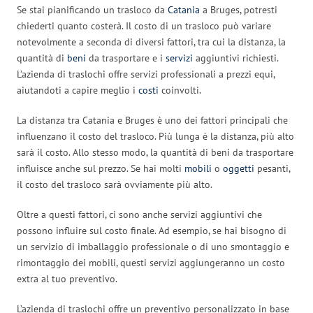
Se stai pianificando un trasloco da
Catania
a Bruges, potresti
chiederti quanto costerà. Il costo di un trasloco può variare
notevolmente a seconda di diversi fattori, tra cui la distanza, la
quantità di
beni
da trasportare e i
servizi
aggiuntivi richiesti.
L’azienda di traslochi offre servizi professionali a prezzi equi,
aiutandoti a capire meglio i
costi
coinvolti.
La distanza tra Catania e Bruges è uno dei fattori principali che
influenzano il costo del trasloco. Più lunga è la distanza, più alto
sarà il costo. Allo stesso modo, la quantità di beni da trasportare
influisce anche sul prezzo. Se hai molti
mobili
o
oggetti
pesanti,
il costo del trasloco sarà ovviamente più alto.
Oltre a questi fattori, ci sono anche servizi aggiuntivi che
possono influire sul costo finale. Ad esempio, se hai bisogno di
un servizio di imballaggio professionale o di uno smontaggio e
rimontaggio dei mobili, questi servizi aggiungeranno un costo
extra al tuo preventivo.
L’azienda di traslochi offre un preventivo personalizzato in base