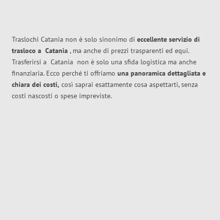
Traslochi Catania non è solo sinonimo di
eccellente
servizio di
trasloco
a
Catania
, ma anche di prezzi trasparenti ed equi.
Trasferirsi a
Catania
non è solo una sfida logistica ma anche
finanziaria. Ecco perché ti offriamo
una panoramica dettagliata e
chiara dei costi,
così saprai esattamente cosa aspettarti, senza
costi nascosti o spese impreviste.