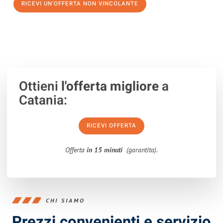
RICEVI UN'OFFERTA NON VINCOLANTE
100% non vincolante – Risposta garantita entro 15 minuti.
Ottieni
l'offerta migliore
a
Catania:
RICEVI OFFERTA
Offerta
in 15 minuti
(garantita).
CHI SIAMO
Prezzi convenienti e servizio