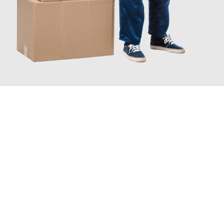
INFORMATI ORA
Scopri con Traslochi Catania quanto può essere
facile e senza
stress il tuo trasloco a Catania
. Il nostro team di esperti è
pronto ad assicurarti una transizione senza intoppi nella tua
nuova casa.