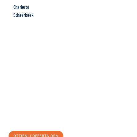
Charleroi
Schaerbeek
Richiedi ora la tua
offerta
al
miglior
prezzo !
Inviateci adesso la vostra richiesta non vincolante e
assicuratevi la vostra
offerta di trasloco per le vostre esigenze
a Catania
al miglior prezzo! Approfitta dell’occasione per
un
trasloco senza stress
e con il massimo comfort:
OTTIENI L'OFFERTA ORA