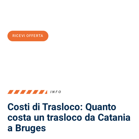
Ottieni subito
un'offerta non vincolante
e
risparmia € 100:
RICEVI OFFERTA
0299948957
INFO
Costi di Trasloco: Quanto
costa un trasloco da Catania
a Bruges