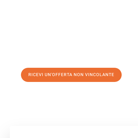
Kraljevo
Il tuo trasloco Catania Kraljevo può essere così facile! 
servizio di prima classe
e assicurati i
migliori prezzi in 
Richiedo ora la tua offerta personalizzata e fai il prim
trasloco senza stress a Kraljevo
RICEVI UN'OFFERTA NON VINCOLANTE
100% non vincolante – Risposta garantita entro 15 minuti.