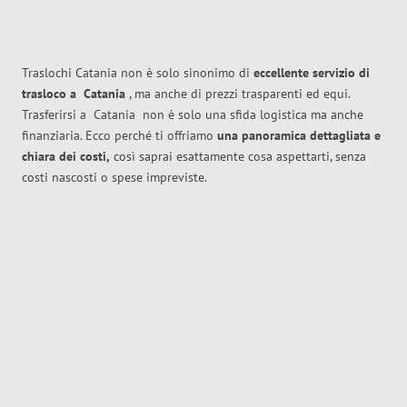
Traslochi Catania non è solo sinonimo di
eccellente
servizio di
trasloco
a
Catania
, ma anche di prezzi trasparenti ed equi.
Trasferirsi a
Catania
non è solo una sfida logistica ma anche
finanziaria. Ecco perché ti offriamo
una panoramica dettagliata e
chiara dei costi,
così saprai esattamente cosa aspettarti, senza
costi nascosti o spese impreviste.