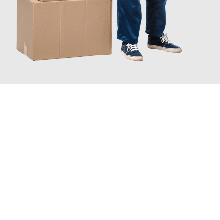
INFORMATI ORA
Scopri con Traslochi Catania quanto può essere
facile e senza
stress il tuo trasloco a Catania
. Il nostro team di esperti è
pronto ad assicurarti una transizione senza intoppi nella tua
nuova casa.