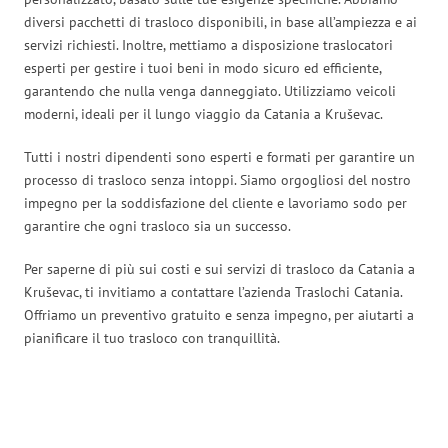
diversi pacchetti di trasloco disponibili, in base all’ampiezza e ai
servizi richiesti. Inoltre, mettiamo a disposizione traslocatori
esperti per gestire i tuoi beni in modo sicuro ed efficiente,
garantendo che nulla venga danneggiato. Utilizziamo veicoli
moderni, ideali per il lungo viaggio da Catania a Kruševac.
Tutti i nostri dipendenti sono esperti e formati per garantire un
processo di trasloco senza intoppi. Siamo orgogliosi del nostro
impegno per la soddisfazione del cliente e lavoriamo sodo per
garantire che ogni trasloco sia un successo.
Per saperne di più sui costi e sui servizi di trasloco da Catania a
Kruševac, ti invitiamo a contattare l’azienda Traslochi Catania.
Offriamo un preventivo gratuito e senza impegno, per aiutarti a
pianificare il tuo trasloco con tranquillità.
Traslochi Catania in numeri: