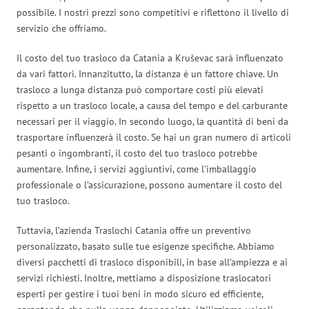
possibile. I nostri prezzi sono competitivi e riflettono il livello di
servizio che offriamo.
Il costo del tuo trasloco da Catania a Kruševac sarà influenzato
da vari fattori. Innanzitutto, la distanza è un fattore chiave. Un
trasloco a lunga distanza può comportare costi più elevati
rispetto a un trasloco locale, a causa del tempo e del carburante
necessari per il viaggio. In secondo luogo, la quantità di beni da
trasportare influenzerà il costo. Se hai un gran numero di articoli
pesanti o ingombranti, il costo del tuo trasloco potrebbe
aumentare. Infine, i servizi aggiuntivi, come l’imballaggio
professionale o l’assicurazione, possono aumentare il costo del
tuo trasloco.
Tuttavia, l’azienda Traslochi Catania offre un preventivo
personalizzato, basato sulle tue esigenze specifiche. Abbiamo
diversi pacchetti di trasloco disponibili, in base all’ampiezza e ai
servizi richiesti. Inoltre, mettiamo a disposizione traslocatori
esperti per gestire i tuoi beni in modo sicuro ed efficiente,