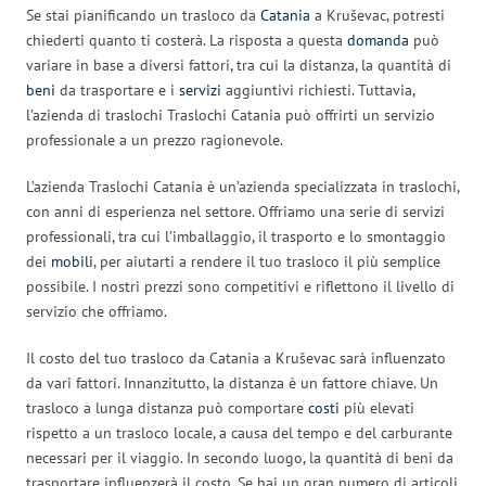
Se stai pianificando un trasloco da
Catania
a Kruševac, potresti
chiederti quanto ti costerà. La risposta a questa
domanda
può
variare in base a diversi fattori, tra cui la distanza, la quantità di
beni
da trasportare e i
servizi
aggiuntivi richiesti. Tuttavia,
l’azienda di traslochi Traslochi Catania può offrirti un servizio
professionale a un prezzo ragionevole.
L’azienda Traslochi Catania è un’azienda specializzata in traslochi,
con anni di esperienza nel settore. Offriamo una serie di servizi
professionali, tra cui l’imballaggio, il trasporto e lo smontaggio
dei
mobili
, per aiutarti a rendere il tuo trasloco il più semplice
possibile. I nostri prezzi sono competitivi e riflettono il livello di
servizio che offriamo.
Il costo del tuo trasloco da Catania a Kruševac sarà influenzato
da vari fattori. Innanzitutto, la distanza è un fattore chiave. Un
trasloco a lunga distanza può comportare
costi
più elevati
rispetto a un trasloco locale, a causa del tempo e del carburante
necessari per il viaggio. In secondo luogo, la quantità di beni da
trasportare influenzerà il costo. Se hai un gran numero di articoli