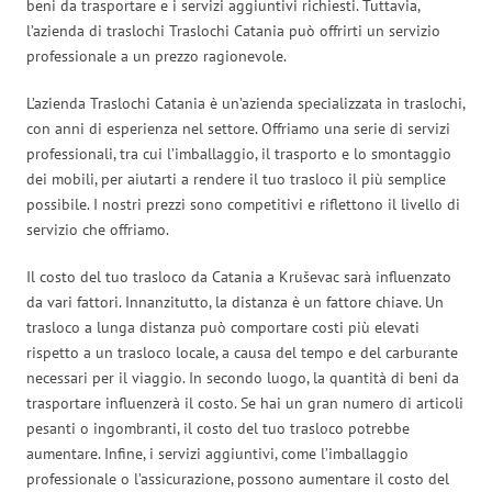
beni da trasportare e i servizi aggiuntivi richiesti. Tuttavia,
l’azienda di traslochi Traslochi Catania può offrirti un servizio
professionale a un prezzo ragionevole.
L’azienda Traslochi Catania è un’azienda specializzata in traslochi,
con anni di esperienza nel settore. Offriamo una serie di servizi
professionali, tra cui l’imballaggio, il trasporto e lo smontaggio
dei mobili, per aiutarti a rendere il tuo trasloco il più semplice
possibile. I nostri prezzi sono competitivi e riflettono il livello di
servizio che offriamo.
Il costo del tuo trasloco da Catania a Kruševac sarà influenzato
da vari fattori. Innanzitutto, la distanza è un fattore chiave. Un
trasloco a lunga distanza può comportare costi più elevati
rispetto a un trasloco locale, a causa del tempo e del carburante
necessari per il viaggio. In secondo luogo, la quantità di beni da
trasportare influenzerà il costo. Se hai un gran numero di articoli
pesanti o ingombranti, il costo del tuo trasloco potrebbe
aumentare. Infine, i servizi aggiuntivi, come l’imballaggio
professionale o l’assicurazione, possono aumentare il costo del