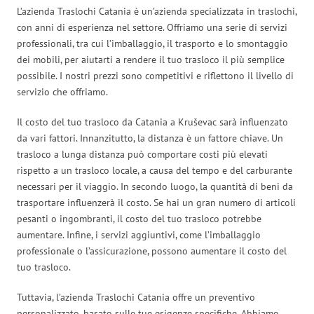
L’azienda Traslochi Catania è un’azienda specializzata in traslochi,
con anni di esperienza nel settore. Offriamo una serie di servizi
professionali, tra cui l’imballaggio, il trasporto e lo smontaggio
dei mobili, per aiutarti a rendere il tuo trasloco il più semplice
possibile. I nostri prezzi sono competitivi e riflettono il livello di
servizio che offriamo.
Il costo del tuo trasloco da Catania a Kruševac sarà influenzato
da vari fattori. Innanzitutto, la distanza è un fattore chiave. Un
trasloco a lunga distanza può comportare costi più elevati
rispetto a un trasloco locale, a causa del tempo e del carburante
necessari per il viaggio. In secondo luogo, la quantità di beni da
trasportare influenzerà il costo. Se hai un gran numero di articoli
pesanti o ingombranti, il costo del tuo trasloco potrebbe
aumentare. Infine, i servizi aggiuntivi, come l’imballaggio
professionale o l’assicurazione, possono aumentare il costo del
tuo trasloco.
Tuttavia, l’azienda Traslochi Catania offre un preventivo
personalizzato, basato sulle tue esigenze specifiche. Abbiamo