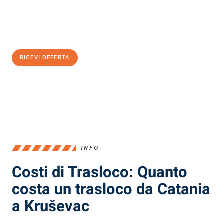
Ottieni subito
un'offerta non vincolante
e
risparmia € 100:
RICEVI OFFERTA
0299948957
INFO
Costi di Trasloco: Quanto
costa un trasloco da Catania
a Kruševac