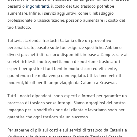
pesanti o
ingombranti
, il costo del tuo trasloco potrebbe
aumentare. Infine, i servizi aggiuntivi, come l’imballaggio
professionale o l’assicurazione, possono aumentare il costo del
tuo trasloco.
Tuttavia, l’azienda Traslochi Catania offre un preventivo
personalizzato, basato sulle tue esigenze specifiche. Abbiamo
diversi pacchetti di trasloco disponibili, in base all’ampiezza e ai
servizi richiesti. Inoltre, mettiamo a disposizione traslocatori
esperti per gestire i tuoi beni in modo sicuro ed efficiente,
garantendo che nulla venga danneggiato. Utilizziamo veicoli
moderni, ideali per il lungo viaggio da Catania a Kruševac.
Tutti i nostri dipendenti sono esperti e formati per garantire un
processo di trasloco senza intoppi. Siamo orgogliosi del nostro
impegno per la soddisfazione del cliente e lavoriamo sodo per
garantire che ogni trasloco sia un successo.
Per saperne di più sui costi e sui servizi di trasloco da Catania a
Kruševac, ti invitiamo a contattare l’azienda Traslochi Catania.