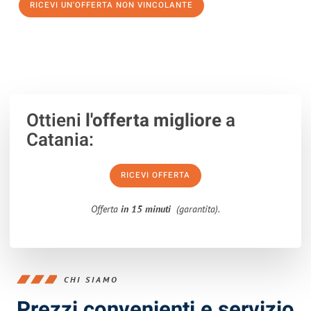
RICEVI UN'OFFERTA NON VINCOLANTE
100% non vincolante – Risposta garantita entro 15 minuti.
Ottieni
l'offerta migliore
a
Catania:
RICEVI OFFERTA
Offerta
in 15 minuti
(garantita).
CHI SIAMO
Prezzi convenienti e servizio