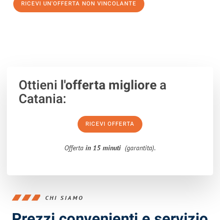
RICEVI UN'OFFERTA NON VINCOLANTE
100% non vincolante – Risposta garantita entro 15 minuti.
Ottieni
l'offerta migliore
a
Catania:
RICEVI OFFERTA
Offerta
in 15 minuti
(garantita).
CHI SIAMO
Prezzi convenienti e servizio