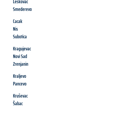
Leskovac
Smederevo
Cacak
Nis
Subotica
Kragujevac
Novi Sad
Zrenjanin
Kraljevo
Pancevo
Kruševac
Šabac