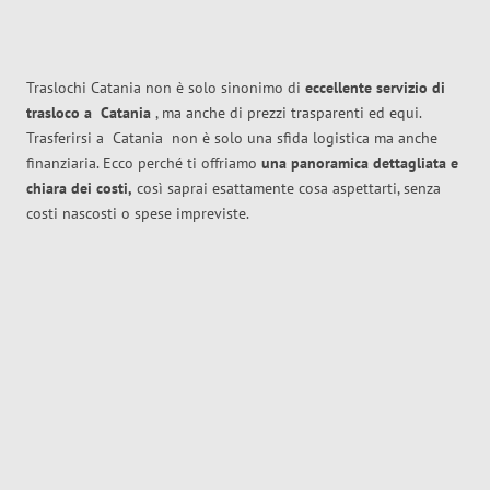
Traslochi Catania non è solo sinonimo di
eccellente
servizio di
trasloco
a
Catania
, ma anche di prezzi trasparenti ed equi.
Trasferirsi a
Catania
non è solo una sfida logistica ma anche
finanziaria. Ecco perché ti offriamo
una panoramica dettagliata e
chiara dei costi,
così saprai esattamente cosa aspettarti, senza
costi nascosti o spese impreviste.