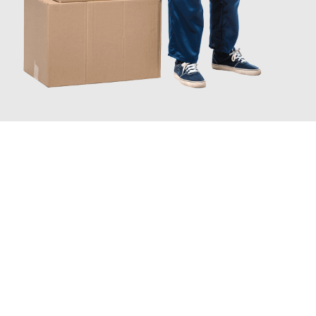
INFORMATI ORA
Scopri con Traslochi Catania quanto può essere
facile e senza
stress il tuo trasloco a Catania
. Il nostro team di esperti è
pronto ad assicurarti una transizione senza intoppi nella tua
nuova casa.