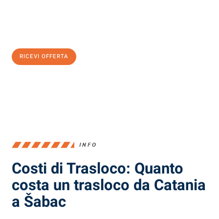
Ottieni subito
un'offerta non vincolante
e
risparmia € 100:
RICEVI OFFERTA
0299948957
INFO
Costi di Trasloco: Quanto
costa un trasloco da Catania
a Šabac