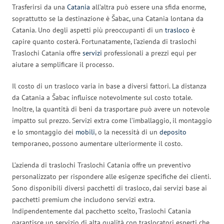
Trasferirsi da una
Catania
all’altra può essere una sfida enorme,
soprattutto se la destinazione è Šabac, una Catania lontana da
Catania. Uno degli aspetti più preoccupanti di un
trasloco
è
capire quanto costerà. Fortunatamente, l’azienda di traslochi
Traslochi Catania offre
servizi
professionali a prezzi equi per
aiutare a semplificare il processo.
Il costo di un trasloco varia in base a diversi fattori. La distanza
da Catania a Šabac influisce notevolmente sul costo totale.
Inoltre, la quantità di beni da trasportare può avere un notevole
impatto sul prezzo. Servizi extra come l’imballaggio, il montaggio
e lo smontaggio dei
mobili
, o la necessità di un
deposito
temporaneo, possono aumentare ulteriormente il costo.
L’azienda di traslochi Traslochi Catania offre un preventivo
personalizzato per rispondere alle esigenze specifiche dei clienti.
Sono disponibili diversi pacchetti di trasloco, dai servizi base ai
pacchetti premium che includono servizi extra.
Indipendentemente dal pacchetto scelto, Traslochi Catania
garantisce un servizio di alta qualità con traslocatori esperti che