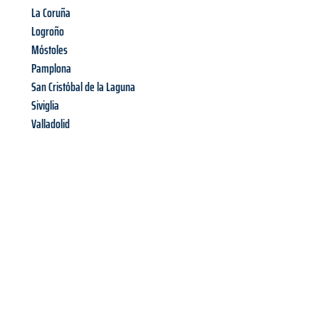
La Coruña
Logroño
Móstoles
Pamplona
San Cristóbal de la Laguna
Siviglia
Valladolid
Richiedi ora la tua
offerta
al
miglior
prezzo !
Inviateci adesso la vostra richiesta non vincolante e