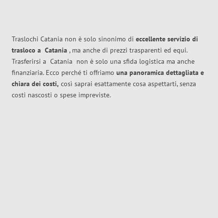
Traslochi Catania non è solo sinonimo di
eccellente
servizio di
trasloco
a
Catania
, ma anche di prezzi trasparenti ed equi.
Trasferirsi a
Catania
non è solo una sfida logistica ma anche
finanziaria. Ecco perché ti offriamo
una panoramica dettagliata e
chiara dei costi,
così saprai esattamente cosa aspettarti, senza
costi nascosti o spese impreviste.