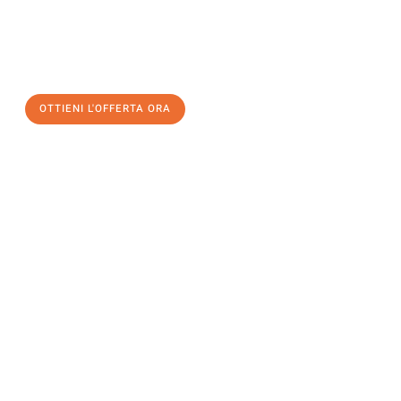
assicuratevi la vostra
offerta di trasloco per le vostre esigenze
a Catania
al miglior prezzo! Approfitta dell’occasione per
un
trasloco senza stress
e con il massimo comfort:
OTTIENI L'OFFERTA ORA