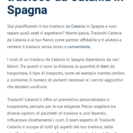
Spagna
Stai pianificando il tuo trasloco da
Catania
in Spagna e vuoi
sapere quali
costi
ti aspettano? Niente paura, Traslochi Catania
da Catania è al tuo fianco come partner affidabile e ti aiuterà a
rendere il trasloco senza stress e
conveniente
.
I costi di un trasloco da Catania in Spagna dipendono da vari
fattori. Tra questi ci sono la distanza, la quantità di
beni
da
trasportare, il tipo di trasporto, come ad esempio tramite camion
o container, il numero di aiutanti necessari e i servizi aggiuntivi
che desideri usufruire.
Traslochi Catania ti offre un preventivo personalizzato e
trasparente, pensato per le tue esigenze. Potrai scegliere tra
diverse opzioni di pacchetti di trasloco e, così facendo,
influenzare direttamente i costi. Il team esperto di Traslochi
Catania si occupa di tutti gli aspetti del tuo trasloco, dalla