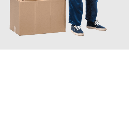
INFORMATI ORA
Scopri con Traslochi Catania quanto può essere
facile e senza
stress il tuo trasloco a Catania
. Il nostro team di esperti è
pronto ad assicurarti una transizione senza intoppi nella tua
nuova casa.