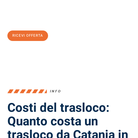
Ottieni subito
un'offerta non vincolante
e
risparmia € 100:
RICEVI OFFERTA
0299948957
INFO
Costi del trasloco:
Quanto costa un
trasloco da Catania in