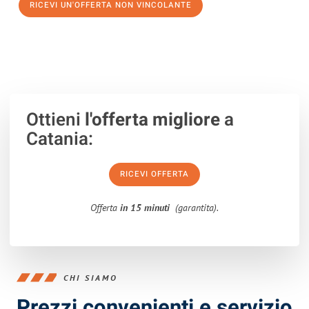
RICEVI UN'OFFERTA NON VINCOLANTE
100% non vincolante – Risposta garantita entro 15 minuti.
Ottieni
l'offerta migliore
a
Catania:
RICEVI OFFERTA
Offerta
in 15 minuti
(garantita).
CHI SIAMO
Prezzi convenienti e servizio