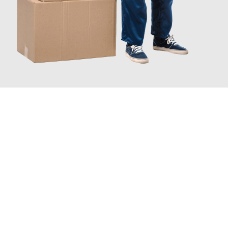
INFORMATI ORA
Scopri con Traslochi Catania quanto può essere
facile e senza
stress il tuo trasloco a Catania
. Il nostro team di esperti è
pronto ad assicurarti una transizione senza intoppi nella tua
nuova casa.