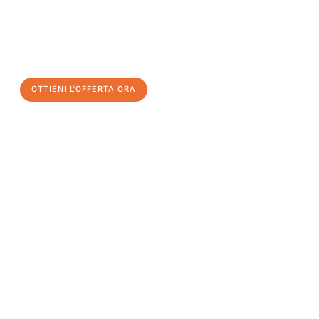
assicuratevi la vostra
offerta di trasloco per le vostre esigenze
a Catania
al miglior prezzo! Approfitta dell’occasione per
un
trasloco senza stress
e con il massimo comfort:
OTTIENI L'OFFERTA ORA