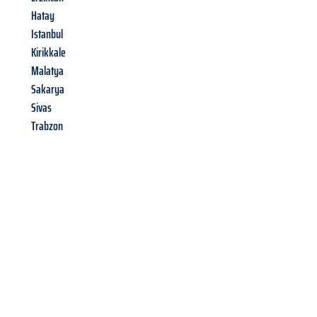
Hatay
Istanbul
Kirikkale
Malatya
Sakarya
Sivas
Trabzon
Richiedi ora la tua
offerta
al
miglior
prezzo !
Inviateci adesso la vostra richiesta non vincolante e