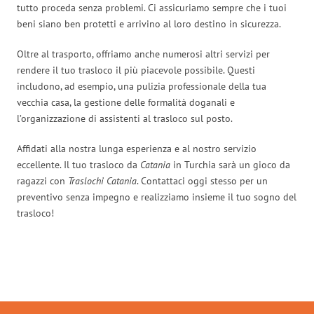
tutto proceda senza problemi. Ci assicuriamo sempre che i tuoi
beni siano ben protetti e arrivino al loro destino in sicurezza.
Oltre al trasporto, offriamo anche numerosi altri servizi per
rendere il tuo trasloco il più piacevole possibile. Questi
includono, ad esempio, una pulizia professionale della tua
vecchia casa, la gestione delle formalità doganali e
l’organizzazione di assistenti al trasloco sul posto.
Affidati alla nostra lunga esperienza e al nostro servizio
eccellente. Il tuo trasloco da
Catania
in Turchia sarà un gioco da
ragazzi con
Traslochi Catania
. Contattaci oggi stesso per un
preventivo senza impegno e realizziamo insieme il tuo sogno del
trasloco!
Traslochi Catania in numeri: