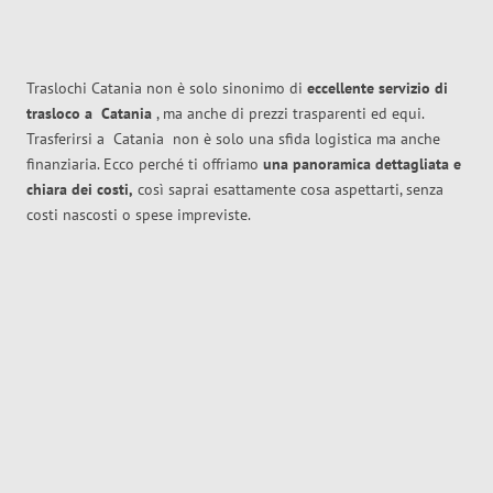
Traslochi Catania non è solo sinonimo di
eccellente
servizio di
trasloco
a
Catania
, ma anche di prezzi trasparenti ed equi.
Trasferirsi a
Catania
non è solo una sfida logistica ma anche
finanziaria. Ecco perché ti offriamo
una panoramica dettagliata e
chiara dei costi,
così saprai esattamente cosa aspettarti, senza
costi nascosti o spese impreviste.