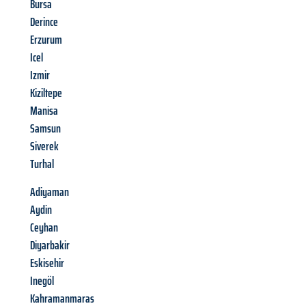
Bursa
Derince
Erzurum
Icel
Izmir
Kiziltepe
Manisa
Samsun
Siverek
Turhal
Adiyaman
Aydin
Ceyhan
Diyarbakir
Eskisehir
Inegöl
Kahramanmaras