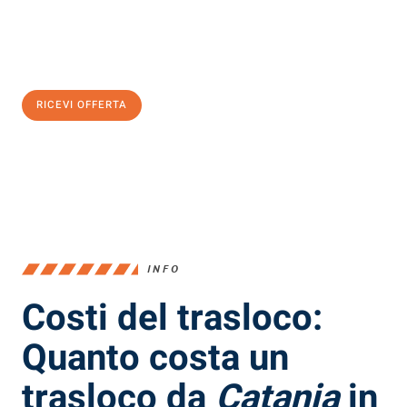
Ottieni subito
un'offerta non vincolante
e
risparmia € 100:
RICEVI OFFERTA
0299948957
INFO
Costi del trasloco:
Quanto costa un
trasloco da
Catania
in