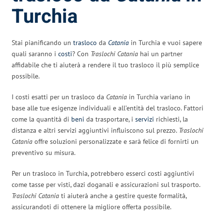
Turchia
Stai pianificando un
trasloco
da
Catania
in Turchia e vuoi sapere
quali saranno i
costi
? Con
Traslochi Catania
hai un partner
affidabile che ti aiuterà a rendere il tuo trasloco il più semplice
possibile.
I costi esatti per un trasloco da
Catania
in Turchia variano in
base alle tue esigenze individuali e all’entità del trasloco. Fattori
come la quantità di
beni
da trasportare, i
servizi
richiesti, la
distanza e altri servizi aggiuntivi influiscono sul prezzo.
Traslochi
Catania
offre soluzioni personalizzate e sarà felice di fornirti un
preventivo su misura.
Per un trasloco in Turchia, potrebbero esserci costi aggiuntivi
come tasse per visti, dazi doganali e assicurazioni sul trasporto.
Traslochi Catania
ti aiuterà anche a gestire queste formalità,
assicurandoti di ottenere la migliore offerta possibile.