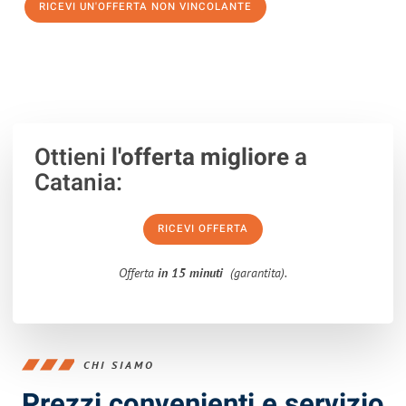
RICEVI UN'OFFERTA NON VINCOLANTE
100% non vincolante – Risposta garantita entro 15 minuti.
Ottieni
l'offerta migliore
a
Catania:
RICEVI OFFERTA
Offerta
in 15 minuti
(garantita).
CHI SIAMO
Prezzi convenienti e servizio