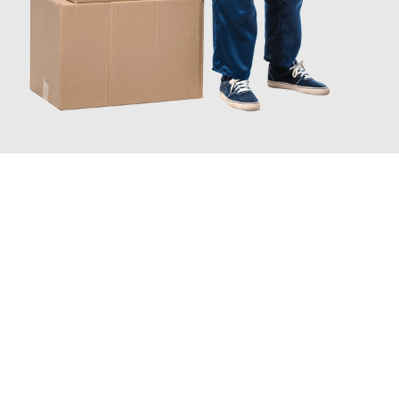
INFORMATI ORA
Scopri con Traslochi Catania quanto può essere
facile e senza
stress il tuo trasloco a Catania
. Il nostro team di esperti è
pronto ad assicurarti una transizione senza intoppi nella tua
nuova casa.