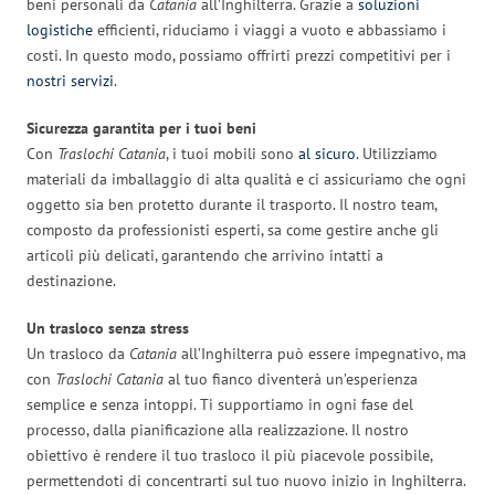
beni personali da
Catania
all’Inghilterra. Grazie a
soluzioni
logistiche
efficienti, riduciamo i viaggi a vuoto e abbassiamo i
costi. In questo modo, possiamo offrirti prezzi competitivi per i
nostri servizi
.
Sicurezza garantita per i tuoi beni
Con
Traslochi Catania
, i tuoi mobili sono
al sicuro
. Utilizziamo
materiali da imballaggio di alta qualità e ci assicuriamo che ogni
oggetto sia ben protetto durante il trasporto. Il nostro team,
composto da professionisti esperti, sa come gestire anche gli
articoli più delicati, garantendo che arrivino intatti a
destinazione.
Un trasloco senza stress
Un trasloco da
Catania
all’Inghilterra può essere impegnativo, ma
con
Traslochi Catania
al tuo fianco diventerà un’esperienza
semplice e senza intoppi. Ti supportiamo in ogni fase del
processo, dalla pianificazione alla realizzazione. Il nostro
obiettivo è rendere il tuo trasloco il più piacevole possibile,
permettendoti di concentrarti sul tuo nuovo inizio in Inghilterra.