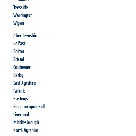
Teesside
Warrington
Wigan
Aberdeenshire
Belfast
Bolton
Bristol
Colchester
Derby
East Ayrshire
Falkirk
Hastings
Kingston upon Hull
Liverpool
Middlesbrough
North Ayrshire