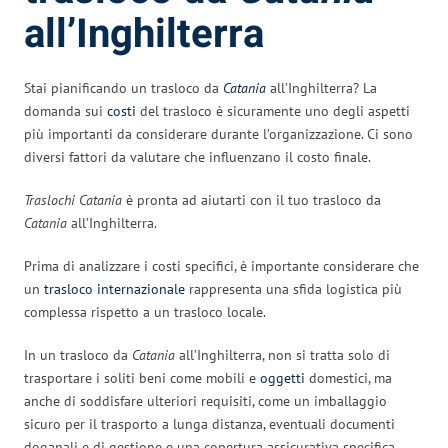
all’Inghilterra
Stai pianificando un trasloco da
Catania
all’Inghilterra? La
domanda sui
costi
del trasloco è sicuramente uno degli aspetti
più importanti da considerare durante l’organizzazione. Ci sono
diversi fattori da valutare che influenzano il costo finale.
Traslochi Catania
è pronta ad aiutarti con il tuo trasloco da
Catania
all’Inghilterra.
Prima di analizzare i costi specifici, è importante considerare che
un
trasloco internazionale
rappresenta una sfida logistica più
complessa rispetto a un trasloco locale.
In un trasloco da
Catania
all’Inghilterra, non si tratta solo di
trasportare i soliti beni come mobili e
oggetti
domestici, ma
anche di soddisfare ulteriori requisiti, come un imballaggio
sicuro per il trasporto a lunga distanza, eventuali documenti
doganali e di gestione e una copertura assicurativa specifica.