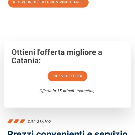
RICEVI UN'OFFERTA NON VINCOLANTE
100% non vincolante – Risposta garantita entro 15 minuti.
Ottieni
l'offerta migliore
a
Catania:
RICEVI OFFERTA
Offerta
in 15 minuti
(garantita).
CHI SIAMO
Prezzi convenienti e servizio