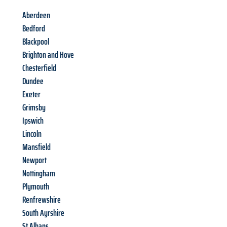
Aberdeen
Bedford
Blackpool
Brighton and Hove
Chesterfield
Dundee
Exeter
Grimsby
Ipswich
Lincoln
Mansfield
Newport
Nottingham
Plymouth
Renfrewshire
South Ayrshire
St Albans