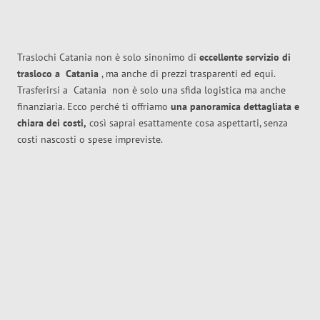
Traslochi Catania non è solo sinonimo di
eccellente
servizio di
trasloco
a
Catania
, ma anche di prezzi trasparenti ed equi.
Trasferirsi a
Catania
non è solo una sfida logistica ma anche
finanziaria. Ecco perché ti offriamo
una panoramica dettagliata e
chiara dei costi,
così saprai esattamente cosa aspettarti, senza
costi nascosti o spese impreviste.