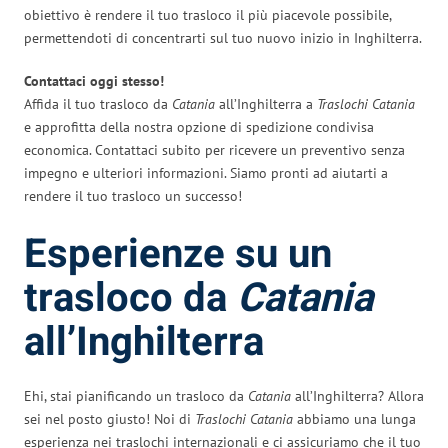
obiettivo è rendere il tuo trasloco il più piacevole possibile,
permettendoti di concentrarti sul tuo nuovo inizio in Inghilterra.
Contattaci oggi stesso!
Affida il tuo trasloco da
Catania
all’Inghilterra a
Traslochi Catania
e approfitta della nostra opzione di spedizione condivisa
economica. Contattaci subito per ricevere un preventivo senza
impegno e ulteriori informazioni. Siamo pronti ad aiutarti a
rendere il tuo trasloco un successo!
Esperienze su un
trasloco da
Catania
all’Inghilterra
Ehi, stai pianificando un trasloco da
Catania
all’Inghilterra? Allora
sei nel posto giusto! Noi di
Traslochi Catania
abbiamo una lunga
esperienza nei traslochi internazionali e ci assicuriamo che il tuo