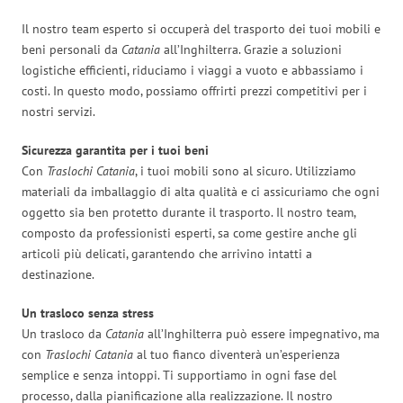
Il nostro team esperto si occuperà del trasporto dei tuoi mobili e
beni personali da
Catania
all’Inghilterra. Grazie a soluzioni
logistiche efficienti, riduciamo i viaggi a vuoto e abbassiamo i
costi. In questo modo, possiamo offrirti prezzi competitivi per i
nostri servizi.
Sicurezza garantita per i tuoi beni
Con
Traslochi Catania
, i tuoi mobili sono al sicuro. Utilizziamo
materiali da imballaggio di alta qualità e ci assicuriamo che ogni
oggetto sia ben protetto durante il trasporto. Il nostro team,
composto da professionisti esperti, sa come gestire anche gli
articoli più delicati, garantendo che arrivino intatti a
destinazione.
Un trasloco senza stress
Un trasloco da
Catania
all’Inghilterra può essere impegnativo, ma
con
Traslochi Catania
al tuo fianco diventerà un’esperienza
semplice e senza intoppi. Ti supportiamo in ogni fase del
processo, dalla pianificazione alla realizzazione. Il nostro