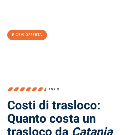
Ottieni subito
un'offerta non vincolante
e
risparmia € 100:
RICEVI OFFERTA
0299948957
INFO
Costi di trasloco:
Quanto costa un
trasloco da
Catania