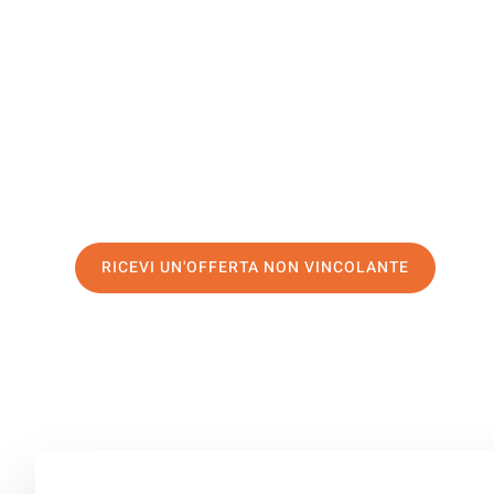
Chaskovo
Il tuo trasloco Catania Chaskovo può essere così facile!
servizio di prima classe
e assicurati i
migliori prezzi in 
Richiedo ora la tua offerta personalizzata e fai il prim
trasloco senza stress a Chaskovo
RICEVI UN'OFFERTA NON VINCOLANTE
100% non vincolante – Risposta garantita entro 15 minuti.