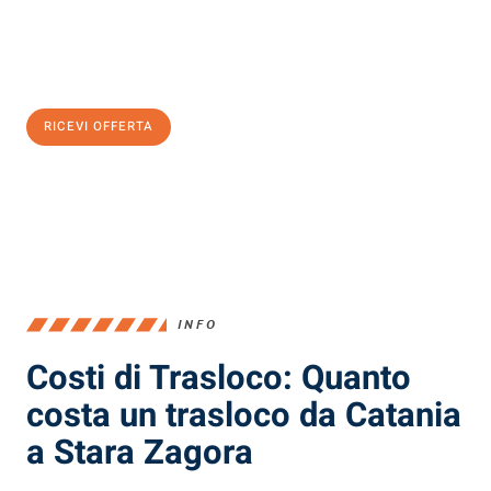
Ottieni subito
un'offerta non vincolante
e
risparmia € 100:
RICEVI OFFERTA
0299948957
INFO
Costi di Trasloco: Quanto
costa un trasloco da Catania
a Stara Zagora