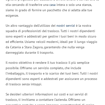
stia cercando di trasferire una
casa
intera o solo una stanza,
siamo in grado di fornire un pacchetto che si adatta alle tue
esigenze.
Un altro vantaggio dell’utilizzo dei
nostri servizi
è la nostra
squadra di professionisti del trasloco. Tutti i nostri dipendenti
sono esperti e addestrati per gestire i tuoi beni in modo sicuro
ed efficiente. Usiamo veicoli moderni, ideali per il lungo viaggio
da Catania a Stara Zagora, garantendo che nulla venga
danneggiato durante il trasporto.
Il nostro obiettivo è rendere il tuo trasloco il più semplice
possibile. Offriamo un servizio completo, che include
l’imballaggio, il trasporto e lo scarico dei tuoi beni. Tutti i nostri
dipendenti sono esperti e addestrati per assicurare un processo
di trasloco senza intoppi.
Se desideri ulteriori informazioni sui costi e sui servizi di
trasloco, ti invitiamo a contattare l’azienda. Offriamo un
preventivo gratuito e senza impegno, permettendoti di capire