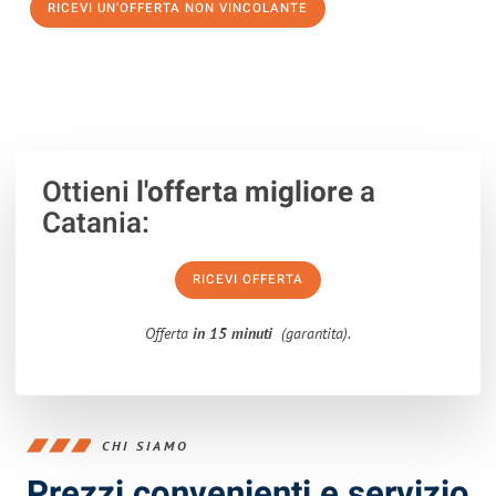
RICEVI UN'OFFERTA NON VINCOLANTE
100% non vincolante – Risposta garantita entro 15 minuti.
Ottieni
l'offerta migliore
a
Catania:
RICEVI OFFERTA
Offerta
in 15 minuti
(garantita).
CHI SIAMO
Prezzi convenienti e servizio