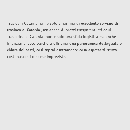
Traslochi Catania non è solo sinonimo di
eccellente
servizio di
trasloco
a
Catania
, ma anche di prezzi trasparenti ed equi.
Trasferirsi a
Catania
non è solo una sfida logistica ma anche
finanziaria. Ecco perché ti offriamo
una panoramica dettagliata e
chiara dei costi,
così saprai esattamente cosa aspettarti, senza
costi nascosti o spese impreviste.