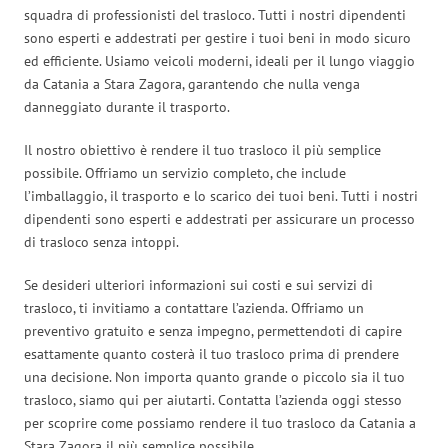
squadra di professionisti del trasloco. Tutti i nostri dipendenti
sono esperti e addestrati per gestire i tuoi beni in modo sicuro
ed efficiente. Usiamo veicoli moderni, ideali per il lungo viaggio
da Catania a Stara Zagora, garantendo che nulla venga
danneggiato durante il trasporto.
Il nostro obiettivo è rendere il tuo trasloco il più semplice
possibile. Offriamo un servizio completo, che include
l’imballaggio, il trasporto e lo scarico dei tuoi beni. Tutti i nostri
dipendenti sono esperti e addestrati per assicurare un processo
di trasloco senza intoppi.
Se desideri ulteriori informazioni sui costi e sui servizi di
trasloco, ti invitiamo a contattare l’azienda. Offriamo un
preventivo gratuito e senza impegno, permettendoti di capire
esattamente quanto costerà il tuo trasloco prima di prendere
una decisione. Non importa quanto grande o piccolo sia il tuo
trasloco, siamo qui per aiutarti. Contatta l’azienda oggi stesso
per scoprire come possiamo rendere il tuo trasloco da Catania a
Stara Zagora il più semplice possibile.