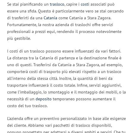
Se stai pianificando un
trasloco
, capire i
costi
associati può
essere una sfida. Questo è particolarmente vero se stai cercando
di trasferirti da una
Catania
come Catania a Stara Zagora.
Fortunatamente, la nostra azienda di traslochi offre servizi
professionali a prezzi equi, rendendo il processo notevolmente
più gestibile.
I costi di un trasloco possono essere influenzati da vari fattori.
La distanza tra la Catania di partenza e la destinazione finale è
uno di questi. Trasferirsi da Catania a Stara Zagora, ad esempio,
comporterà costi di trasporto più elevati rispetto a un trasloco
all’interno della stessa città. Inoltre, la quantità di beni da
trasportare influenzerà il costo totale. Infine, servizi aggiuntivi,
come l’imballaggio, lo smontaggio e il montaggio dei mobili, o la
necessità di un
deposito
temporaneo possono aumentare il
costo del tuo trasloco.
L’azienda offre un preventivo personalizzato in base alle esigenze
del cliente. Abbiamo vari pacchetti di trasloco disponibili,
ognuno progettato per adattarsi a diversi ambiti e servizi. Che tu