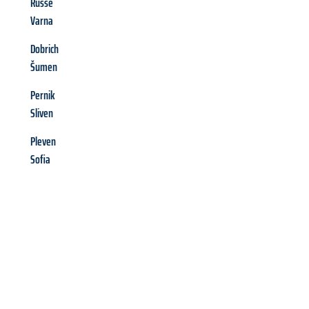
Russe
Varna
Dobrich
Šumen
Pernik
Sliven
Pleven
Sofia
Richiedi ora la tua
offerta
al
miglior