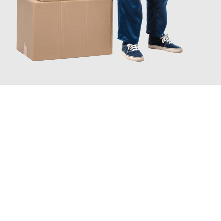
INFORMATI ORA
Scopri con Traslochi Catania quanto può essere
facile e senza
stress il tuo trasloco a Catania
. Il nostro team di esperti è
pronto ad assicurarti una transizione senza intoppi nella tua
nuova casa.