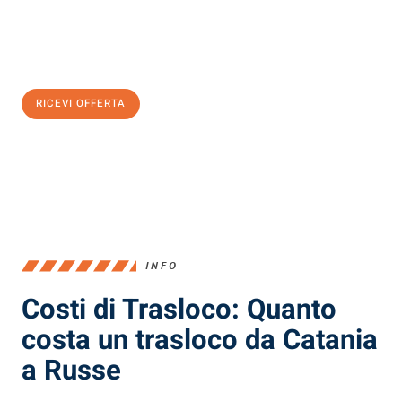
Ottieni subito
un'offerta non vincolante
e
risparmia € 100:
RICEVI OFFERTA
0299948957
INFO
Costi di Trasloco: Quanto
costa un trasloco da Catania
a Russe