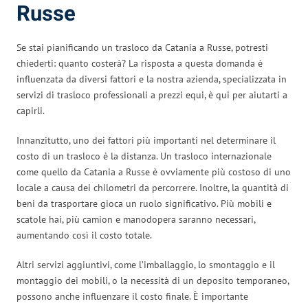
Russe
Se stai pianificando un trasloco da Catania a Russe, potresti
chiederti: quanto costerà? La risposta a questa domanda è
influenzata da diversi fattori e la nostra azienda, specializzata in
servizi di trasloco professionali a prezzi equi, è qui per aiutarti a
capirli.
Innanzitutto, uno dei fattori più importanti nel determinare il
costo di un trasloco è la distanza. Un trasloco internazionale
come quello da Catania a Russe è ovviamente più costoso di uno
locale a causa dei chilometri da percorrere. Inoltre, la quantità di
beni da trasportare gioca un ruolo significativo. Più mobili e
scatole hai, più camion e manodopera saranno necessari,
aumentando così il costo totale.
Altri servizi aggiuntivi, come l’imballaggio, lo smontaggio e il
montaggio dei mobili, o la necessità di un deposito temporaneo,
possono anche influenzare il costo finale. È importante