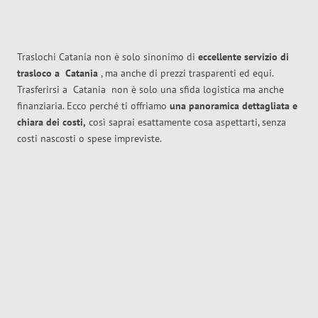
Traslochi Catania non è solo sinonimo di
eccellente
servizio di
trasloco
a
Catania
, ma anche di prezzi trasparenti ed equi.
Trasferirsi a
Catania
non è solo una sfida logistica ma anche
finanziaria. Ecco perché ti offriamo
una panoramica dettagliata e
chiara dei costi,
così saprai esattamente cosa aspettarti, senza
costi nascosti o spese impreviste.