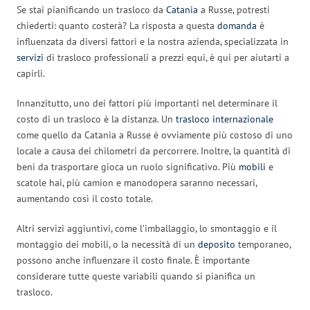
Se stai pianificando un trasloco da
Catania
a Russe, potresti
chiederti: quanto costerà? La risposta a questa
domanda
è
influenzata da diversi fattori e la nostra azienda, specializzata in
servizi
di trasloco professionali a prezzi equi, è qui per aiutarti a
capirli.
Innanzitutto, uno dei fattori più importanti nel determinare il
costo di un trasloco è la distanza. Un
trasloco internazionale
come quello da Catania a Russe è ovviamente più costoso di uno
locale a causa dei chilometri da percorrere. Inoltre, la quantità di
beni da trasportare gioca un ruolo significativo. Più
mobili
e
scatole hai, più camion e manodopera saranno necessari,
aumentando così il costo totale.
Altri servizi aggiuntivi, come l’imballaggio, lo smontaggio e il
montaggio dei mobili, o la necessità di un
deposito
temporaneo,
possono anche influenzare il costo finale. È importante
considerare tutte queste variabili quando si pianifica un
trasloco.