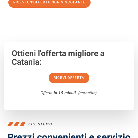
RICEVI UN'OFFERTA NON VINCOLANTE
100% non vincolante – Risposta garantita entro 15 minuti.
Ottieni
l'offerta migliore
a
Catania:
RICEVI OFFERTA
Offerta
in 15 minuti
(garantita).
CHI SIAMO
Prezzi convenienti e servizio