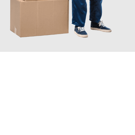
INFORMATI ORA
Scopri con Traslochi Catania quanto può essere
facile e senza
stress il tuo trasloco a Catania
. Il nostro team di esperti è
pronto ad assicurarti una transizione senza intoppi nella tua
nuova casa.