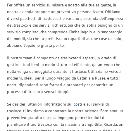
Per offrire un servizio su misura e adatto alle tue esigenze, la
nostra azienda propone un preventivo personalizzato. Offriamo
diversi pacchetti di trasloco, che variano a seconda dell’ampiezza
del trasloco e dei servizi richiesti. Sia che tu abbia bisogno di un
servizio completo, che comprende l’imballaggio e lo smontaggio
dei mobili, sia che tu preferisca occuparti di alcune cose da solo,
abbiamo l’opzione giusta per te.
Il nostro team è composto da traslocatori esperti, in grado di
gestire i tuoi beni in modo sicuro ed efficiente, garantendo che
nulla venga danneggiato durante il trasloco. Utilizziamo veicoli
moderni, ideali per il lungo viaggio da Catania a Russe, e tutti i
nostri dipendenti sono formati e preparati per garantire un
processo di trasloco senza intoppi.
Se desideri ulteriori informazioni sui
costi
e sui servizi di
trasloco, ti invitiamo a contattare la nostra azienda. Forniamo un
preventivo gratuito e senza impegno, permettendoti di
pianificare il tuo trasloco con la massima tranquillità. Ricorda, un
trasloco ben organizzato è un trasloco di successo, e siamo qui