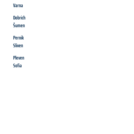
Varna
Dobrich
Šumen
Pernik
Sliven
Pleven
Sofia
Richiedi ora la tua
offerta
al
miglior