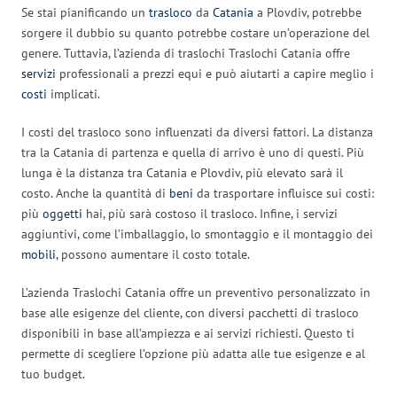
Se stai pianificando un
trasloco
da
Catania
a Plovdiv, potrebbe
sorgere il dubbio su quanto potrebbe costare un’operazione del
genere. Tuttavia, l’azienda di traslochi Traslochi Catania offre
servizi
professionali a prezzi equi e può aiutarti a capire meglio i
costi
implicati.
I costi del trasloco sono influenzati da diversi fattori. La distanza
tra la Catania di partenza e quella di arrivo è uno di questi. Più
lunga è la distanza tra Catania e Plovdiv, più elevato sarà il
costo. Anche la quantità di
beni
da trasportare influisce sui costi:
più
oggetti
hai, più sarà costoso il trasloco. Infine, i servizi
aggiuntivi, come l’imballaggio, lo smontaggio e il montaggio dei
mobili
, possono aumentare il costo totale.
L’azienda Traslochi Catania offre un preventivo personalizzato in
base alle esigenze del cliente, con diversi pacchetti di trasloco
disponibili in base all’ampiezza e ai servizi richiesti. Questo ti
permette di scegliere l’opzione più adatta alle tue esigenze e al
tuo budget.