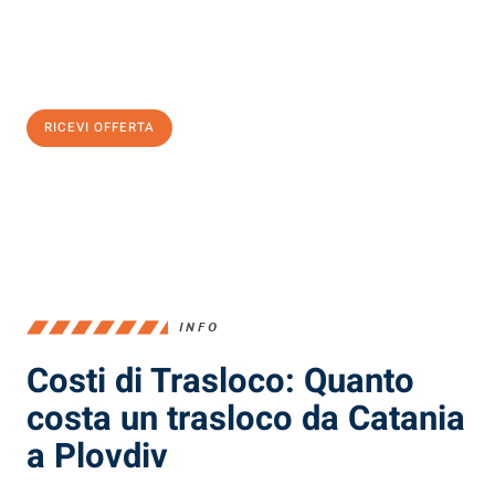
Ottieni subito
un'offerta non vincolante
e
risparmia € 100:
RICEVI OFFERTA
0299948957
INFO
Costi di Trasloco: Quanto
costa un trasloco da Catania
a Plovdiv