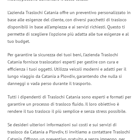
L’azienda Traslochi Catania offre un preventivo personalizzato in
base alle esigenze del cliente, con diversi pacchetti di trasloco
disponibili in base all’ampiezza e ai servizi richiesti. Questo ti
permette di scegliere l’opzione più adatta alle tue esigenze e al
tuo budget.
Per garantire la sicurezza dei tuoi beni, l’azienda Traslochi
Catania fornisce traslocatori esperti per gestire con cura e
efficienza i tuoi oggetti. Utilizza veicoli moderni e adatti per il
lungo viaggio da Catania a Plovdiv, garantendo che nulla si
danneggi o vada perso durante il trasporto.
Tutti i dipendenti di Traslochi Catania sono esperti e formati per
garantire un processo di trasloco fluido. Il loro obiettivo è
rendere il tuo trasloco il più semplice e senza stress possibile.
Se desideri ulteriori informazioni sui costi e sui servizi di
trasloco da Catania a Plovdiv, ti invitiamo a contattare Traslochi
Catania. Offrono un preventivo gratuito e senza impegno, per