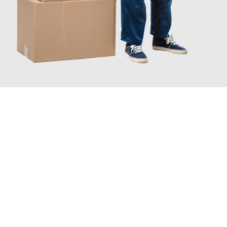
INFORMATI ORA
Scopri con Traslochi Catania quanto può essere
facile e senza
stress il tuo trasloco a Catania
. Il nostro team di esperti è
pronto ad assicurarti una transizione senza intoppi nella tua
nuova casa.