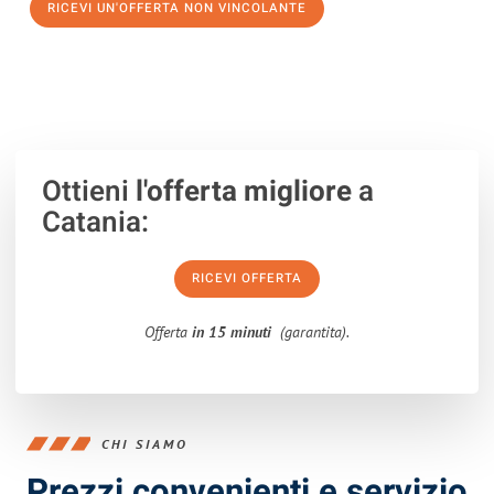
RICEVI UN'OFFERTA NON VINCOLANTE
100% non vincolante – Risposta garantita entro 15 minuti.
Ottieni
l'offerta migliore
a
Catania:
RICEVI OFFERTA
Offerta
in 15 minuti
(garantita).
CHI SIAMO
Prezzi convenienti e servizio