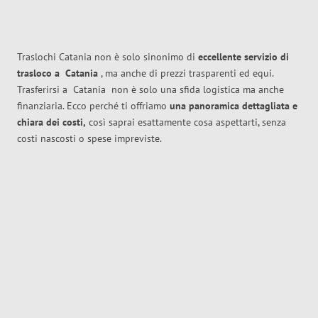
Traslochi Catania non è solo sinonimo di
eccellente
servizio di
trasloco
a
Catania
, ma anche di prezzi trasparenti ed equi.
Trasferirsi a
Catania
non è solo una sfida logistica ma anche
finanziaria. Ecco perché ti offriamo
una panoramica dettagliata e
chiara dei costi,
così saprai esattamente cosa aspettarti, senza
costi nascosti o spese impreviste.