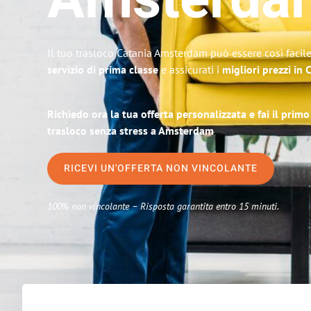
Amsterda
Il tuo trasloco Catania Amsterdam può essere così facile
servizio di prima classe
e assicurati i
migliori prezzi in 
Richiedo ora la tua offerta personalizzata e fai il prim
trasloco senza stress a Amsterdam
RICEVI UN'OFFERTA NON VINCOLANTE
100% non vincolante – Risposta garantita entro 15 minuti.