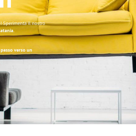
m
! Sperimenta il nostro
Catania
.
o passo verso un