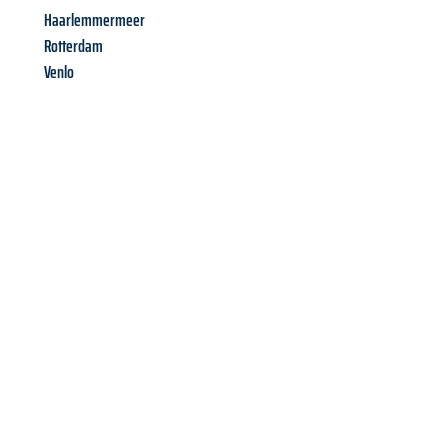
Haarlemmermeer
Rotterdam
Venlo
Richiedi ora la tua
offerta
al
miglior
prezzo !
Inviateci adesso la vostra richiesta non vincolante e
assicuratevi la vostra
offerta di trasloco per le vostre esigenze
a Catania
al miglior prezzo! Approfitta dell’occasione per
un
trasloco senza stress
e con il massimo comfort: