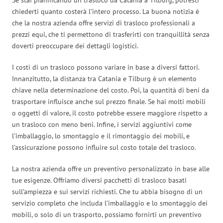
chiederti quanto costerà l’intero processo. La buona notizia è
che la nostra azienda offre servizi di trasloco professionali a
prezzi equi, che ti permettono di trasferirti con tranquillità senza
doverti preoccupare dei dettagli logistici.
I costi di un trasloco possono variare in base a diversi fattori.
Innanzitutto, la distanza tra Catania e Tilburg è un elemento
chiave nella determinazione del costo. Poi, la quantità di beni da
trasportare influisce anche sul prezzo finale. Se hai molti mobili
o oggetti di valore, il costo potrebbe essere maggiore rispetto a
un trasloco con meno beni. Infine, i servizi aggiuntivi come
l’imballaggio, lo smontaggio e il rimontaggio dei mobili, e
l’assicurazione possono influire sul costo totale del trasloco.
La nostra azienda offre un preventivo personalizzato in base alle
tue esigenze. Offriamo diversi pacchetti di trasloco basati
sull’ampiezza e sui servizi richiesti. Che tu abbia bisogno di un
servizio completo che includa l’imballaggio e lo smontaggio dei
mobili, o solo di un trasporto, possiamo fornirti un preventivo