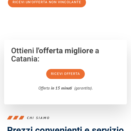
RICEVI UN'OFFERTA NON VINCOLANTE
100% non vincolante – Risposta garantita entro 15 minuti.
Ottieni
l'offerta migliore
a
Catania:
RICEVI OFFERTA
Offerta
in 15 minuti
(garantita).
CHI SIAMO
Prezzi convenienti e servizio