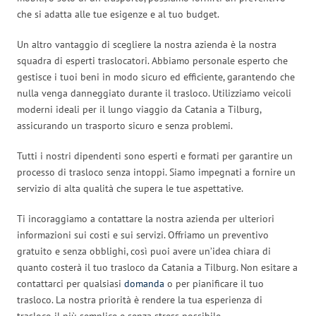
che si adatta alle tue esigenze e al tuo budget.
Un altro vantaggio di scegliere la nostra azienda è la nostra
squadra di esperti traslocatori. Abbiamo personale esperto che
gestisce i tuoi beni in modo sicuro ed efficiente, garantendo che
nulla venga danneggiato durante il trasloco. Utilizziamo veicoli
moderni ideali per il lungo viaggio da Catania a Tilburg,
assicurando un trasporto sicuro e senza problemi.
Tutti i nostri dipendenti sono esperti e formati per garantire un
processo di trasloco senza intoppi. Siamo impegnati a fornire un
servizio di alta qualità che supera le tue aspettative.
Ti incoraggiamo a contattare la nostra azienda per ulteriori
informazioni sui costi e sui servizi. Offriamo un preventivo
gratuito e senza obblighi, così puoi avere un’idea chiara di
quanto costerà il tuo trasloco da Catania a Tilburg. Non esitare a
contattarci per qualsiasi
domanda
o per pianificare il tuo
trasloco. La nostra priorità è rendere la tua esperienza di
trasloco il più semplice e senza stress possibile.