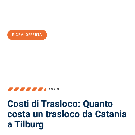
Ottieni subito
un'offerta non vincolante
e
risparmia € 100:
RICEVI OFFERTA
0299948957
INFO
Costi di Trasloco: Quanto
costa un trasloco da Catania
a Tilburg