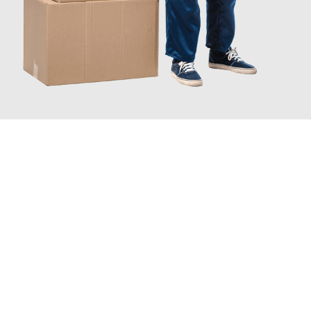
INFORMATI ORA
Scopri con Traslochi Catania quanto può essere
facile e senza
stress il tuo trasloco a Catania
. Il nostro team di esperti è
pronto ad assicurarti una transizione senza intoppi nella tua
nuova casa.