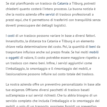
Se stai pianificando un trasloco da
Catania
a Tilburg, potresti
chiederti quanto costerà l’intero processo. La buona notizia è
che la nostra azienda offre
servizi
di trasloco professionali a
prezzi equi, che ti permettono di trasferirti con tranquillità senza
doverti preoccupare dei dettagli logistici.
I
costi
di un trasloco possono variare in base a diversi fattori.
Innanzitutto, la distanza tra Catania e Tilburg è un elemento
chiave nella determinazione del costo. Poi, la quantità di
beni
da
trasportare influisce anche sul prezzo finale. Se hai molti
mobili
o
oggetti
di valore, il costo potrebbe essere maggiore rispetto a
un trasloco con meno beni. Infine, i servizi aggiuntivi come
l’imballaggio, lo smontaggio e il rimontaggio dei mobili, e
l’assicurazione possono influire sul costo totale del trasloco.
La nostra azienda offre un preventivo personalizzato in base alle
tue esigenze. Offriamo diversi pacchetti di trasloco basati
sull’ampiezza e sui servizi richiesti. Che tu abbia bisogno di un
servizio completo che includa l’imballaggio e lo smontaggio dei
mobili, o solo di un trasporto, possiamo fornirti un preventivo