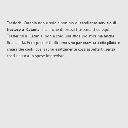
Traslochi Catania non è solo sinonimo di
eccellente
servizio di
trasloco
a
Catania
, ma anche di prezzi trasparenti ed equi.
Trasferirsi a
Catania
non è solo una sfida logistica ma anche
finanziaria. Ecco perché ti offriamo
una panoramica dettagliata e
chiara dei costi,
così saprai esattamente cosa aspettarti, senza
costi nascosti o spese impreviste.