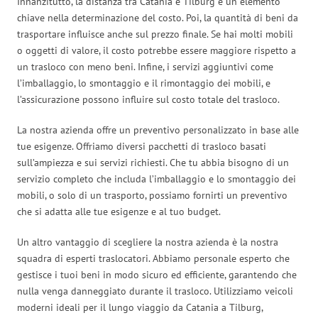
Innanzitutto, la distanza tra Catania e Tilburg è un elemento
chiave nella determinazione del costo. Poi, la quantità di beni da
trasportare influisce anche sul prezzo finale. Se hai molti mobili
o oggetti di valore, il costo potrebbe essere maggiore rispetto a
un trasloco con meno beni. Infine, i servizi aggiuntivi come
l’imballaggio, lo smontaggio e il rimontaggio dei mobili, e
l’assicurazione possono influire sul costo totale del trasloco.
La nostra azienda offre un preventivo personalizzato in base alle
tue esigenze. Offriamo diversi pacchetti di trasloco basati
sull’ampiezza e sui servizi richiesti. Che tu abbia bisogno di un
servizio completo che includa l’imballaggio e lo smontaggio dei
mobili, o solo di un trasporto, possiamo fornirti un preventivo
che si adatta alle tue esigenze e al tuo budget.
Un altro vantaggio di scegliere la nostra azienda è la nostra
squadra di esperti traslocatori. Abbiamo personale esperto che
gestisce i tuoi beni in modo sicuro ed efficiente, garantendo che
nulla venga danneggiato durante il trasloco. Utilizziamo veicoli
moderni ideali per il lungo viaggio da Catania a Tilburg,