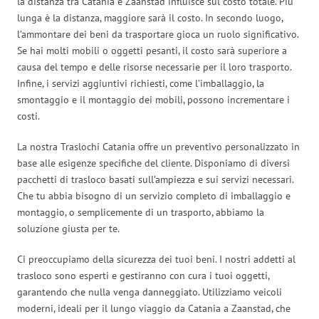
la distanza tra Catania e Zaanstad influisce sul costo totale. Più
lunga è la distanza, maggiore sarà il costo. In secondo luogo,
l’ammontare dei beni da trasportare gioca un ruolo significativo.
Se hai molti mobili o oggetti pesanti, il costo sarà superiore a
causa del tempo e delle risorse necessarie per il loro trasporto.
Infine, i servizi aggiuntivi richiesti, come l’imballaggio, la
smontaggio e il montaggio dei mobili, possono incrementare i
costi.
La nostra Traslochi Catania offre un preventivo personalizzato in
base alle esigenze specifiche del cliente. Disponiamo di diversi
pacchetti di trasloco basati sull’ampiezza e sui servizi necessari.
Che tu abbia bisogno di un servizio completo di imballaggio e
montaggio, o semplicemente di un trasporto, abbiamo la
soluzione giusta per te.
Ci preoccupiamo della sicurezza dei tuoi beni. I nostri addetti al
trasloco sono esperti e gestiranno con cura i tuoi oggetti,
garantendo che nulla venga danneggiato. Utilizziamo veicoli
moderni, ideali per il lungo viaggio da Catania a Zaanstad, che