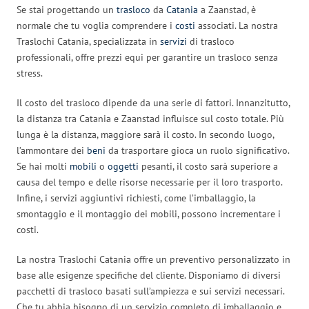
Se stai progettando un
trasloco
da
Catania
a Zaanstad, è
normale che tu voglia comprendere i
costi
associati. La nostra
Traslochi Catania, specializzata in
servizi
di trasloco
professionali, offre prezzi equi per garantire un trasloco senza
stress.
Il costo del trasloco dipende da una serie di fattori. Innanzitutto,
la distanza tra Catania e Zaanstad influisce sul costo totale. Più
lunga è la distanza, maggiore sarà il costo. In secondo luogo,
l’ammontare dei
beni
da trasportare gioca un ruolo significativo.
Se hai molti
mobili
o
oggetti
pesanti, il costo sarà superiore a
causa del tempo e delle risorse necessarie per il loro trasporto.
Infine, i servizi aggiuntivi richiesti, come l’imballaggio, la
smontaggio e il montaggio dei mobili, possono incrementare i
costi.
La nostra Traslochi Catania offre un preventivo personalizzato in
base alle esigenze specifiche del cliente. Disponiamo di diversi
pacchetti di trasloco basati sull’ampiezza e sui servizi necessari.
Che tu abbia bisogno di un servizio completo di imballaggio e