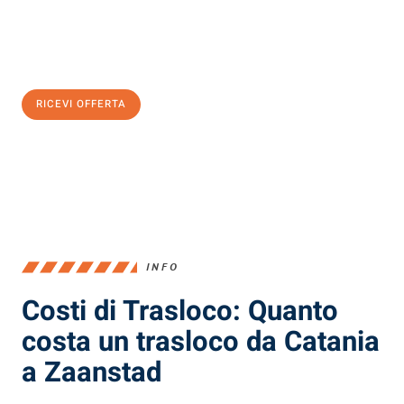
Ottieni subito
un'offerta non vincolante
e
risparmia € 100:
RICEVI OFFERTA
0299948957
INFO
Costi di Trasloco: Quanto
costa un trasloco da Catania
a Zaanstad