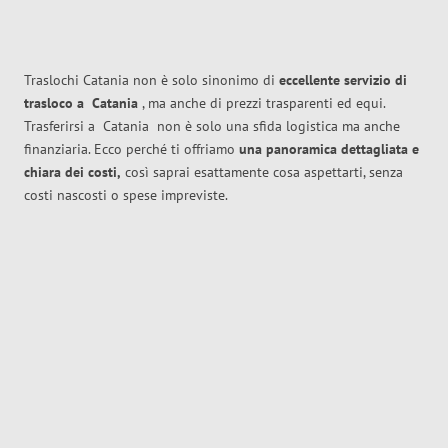
Traslochi Catania non è solo sinonimo di
eccellente
servizio di
trasloco
a
Catania
, ma anche di prezzi trasparenti ed equi.
Trasferirsi a
Catania
non è solo una sfida logistica ma anche
finanziaria. Ecco perché ti offriamo
una panoramica dettagliata e
chiara dei costi,
così saprai esattamente cosa aspettarti, senza
costi nascosti o spese impreviste.