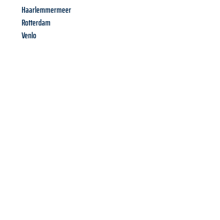
Haarlemmermeer
Rotterdam
Venlo
Richiedi ora la tua
offerta
al
miglior
prezzo !
Inviateci adesso la vostra richiesta non vincolante e
assicuratevi la vostra
offerta di trasloco per le vostre esigenze
a Catania
al miglior prezzo! Approfitta dell’occasione per
un
trasloco senza stress
e con il massimo comfort: