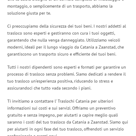
montaggio, o semplicemente di un trasporto, abbiamo la
soluzione giusta per te.
Ci preoccupiamo della sicurezza dei tuoi beni. I nostri addetti al
trasloco sono esperti e gestiranno con cura i tuoi oggetti,
garantendo che nulla venga danneggiato. Utilizziamo veicoli
moderni, ideali per il lungo viaggio da Catania a Zaanstad, che
garantiscono un trasporto sicuro e efficiente dei tuoi beni.
Tutti i nostri dipendenti sono esperti e formati per garantire un
processo di trasloco senza problemi. Siamo dedicati a rendere il
tuo trasloco un’esperienza positiva, riducendo lo stress e
assicurandoci che tutto vada secondo i piani.
Ti invitiamo a contattare l’ Traslochi Catania per ulteriori
informazioni sui costi e sui servizi. Offriamo un preventivo
gratuito e senza impegno, per aiutarti a capire meglio quali
saranno i costi del tuo trasloco da Catania a Zaanstad. Siamo qui
per aiutarti in ogni fase del tuo trasloco, offrendoti un servizio
professionale a prezzi equi.