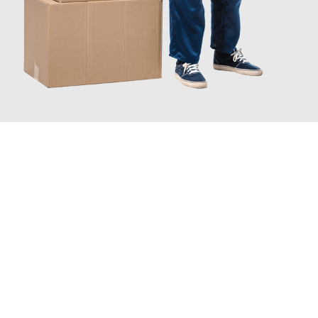
INFORMATI ORA
Scopri con Traslochi Catania quanto può essere
facile e senza
stress il tuo trasloco a Catania
. Il nostro team di esperti è
pronto ad assicurarti una transizione senza intoppi nella tua
nuova casa.