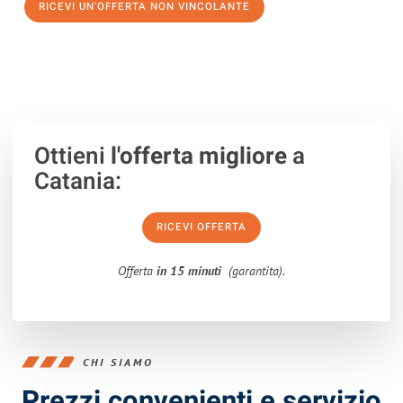
RICEVI UN'OFFERTA NON VINCOLANTE
100% non vincolante – Risposta garantita entro 15 minuti.
Ottieni
l'offerta migliore
a
Catania:
RICEVI OFFERTA
Offerta
in 15 minuti
(garantita).
CHI SIAMO
Prezzi convenienti e servizio