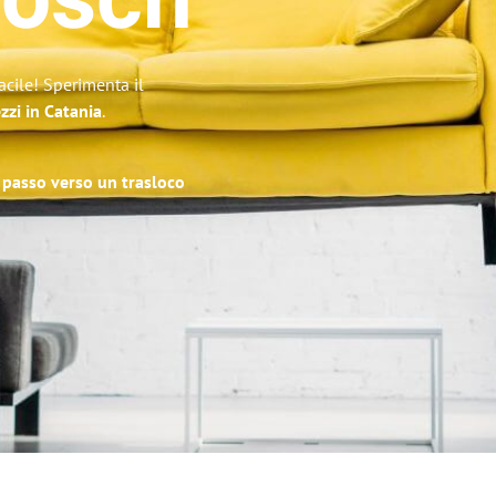
bosch
acile! Sperimenta il
zzi in Catania
.
o passo verso un trasloco