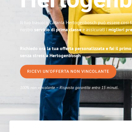
Hertogen
Il tuo trasloco Catania Hertogenbosch può essere così f
nostro
servizio di prima classe
e assicurati i
migliori pre
Richiedo ora la tua offerta personalizzata e fai il prim
senza stress a Hertogenbosch
RICEVI UN'OFFERTA NON VINCOLANTE
100% non vincolante – Risposta garantita entro 15 minuti.