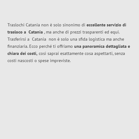
Traslochi Catania non è solo sinonimo di
eccellente
servizio di
trasloco
a
Catania
, ma anche di prezzi trasparenti ed equi.
Trasferirsi a
Catania
non è solo una sfida logistica ma anche
finanziaria. Ecco perché ti offriamo
una panoramica dettagliata e
chiara dei costi,
così saprai esattamente cosa aspettarti, senza
costi nascosti o spese impreviste.