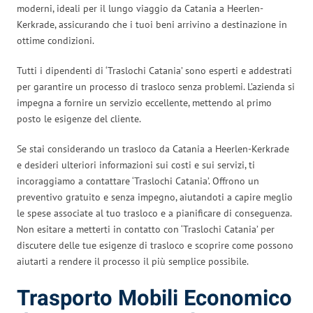
moderni, ideali per il lungo viaggio da Catania a Heerlen-
Kerkrade, assicurando che i tuoi beni arrivino a destinazione in
ottime condizioni.
Tutti i dipendenti di ‘Traslochi Catania’ sono esperti e addestrati
per garantire un processo di trasloco senza problemi. L’azienda si
impegna a fornire un servizio eccellente, mettendo al primo
posto le esigenze del cliente.
Se stai considerando un trasloco da Catania a Heerlen-Kerkrade
e desideri ulteriori informazioni sui costi e sui servizi, ti
incoraggiamo a contattare ‘Traslochi Catania’. Offrono un
preventivo gratuito e senza impegno, aiutandoti a capire meglio
le spese associate al tuo trasloco e a pianificare di conseguenza.
Non esitare a metterti in contatto con ‘Traslochi Catania’ per
discutere delle tue esigenze di trasloco e scoprire come possono
aiutarti a rendere il processo il più semplice possibile.
Trasporto Mobili Economico