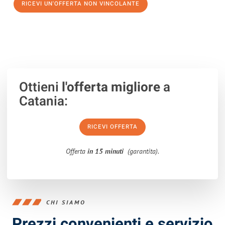
RICEVI UN'OFFERTA NON VINCOLANTE
100% non vincolante – Risposta garantita entro 15 minuti.
Ottieni
l'offerta migliore
a
Catania:
RICEVI OFFERTA
Offerta
in 15 minuti
(garantita).
CHI SIAMO
Prezzi convenienti e servizio