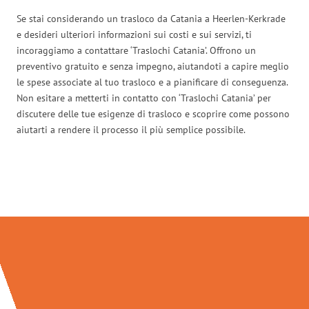
Se stai considerando un trasloco da Catania a Heerlen-Kerkrade
e desideri ulteriori informazioni sui costi e sui servizi, ti
incoraggiamo a contattare ‘Traslochi Catania’. Offrono un
preventivo gratuito e senza impegno, aiutandoti a capire meglio
le spese associate al tuo trasloco e a pianificare di conseguenza.
Non esitare a metterti in contatto con ‘Traslochi Catania’ per
discutere delle tue esigenze di trasloco e scoprire come possono
aiutarti a rendere il processo il più semplice possibile.
Traslochi Catania in numeri: