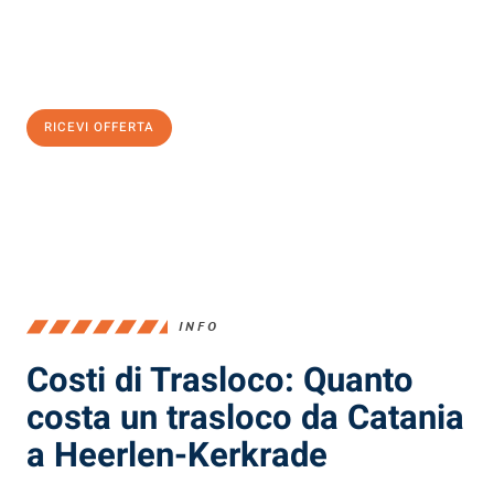
Ottieni subito
un'offerta non vincolante
e
risparmia € 100:
RICEVI OFFERTA
0299948957
INFO
Costi di Trasloco: Quanto
costa un trasloco da Catania
a Heerlen-Kerkrade