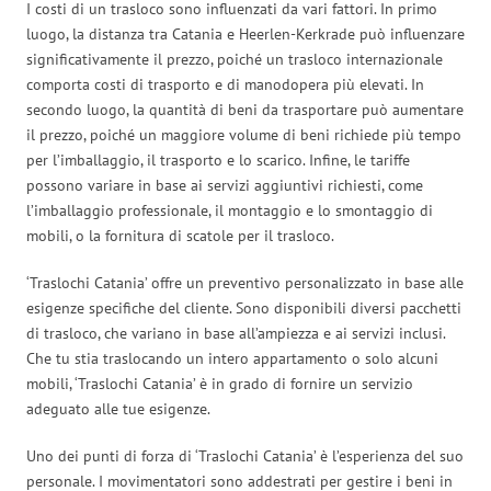
I costi di un trasloco sono influenzati da vari fattori. In primo
luogo, la distanza tra Catania e Heerlen-Kerkrade può influenzare
significativamente il prezzo, poiché un trasloco internazionale
comporta costi di trasporto e di manodopera più elevati. In
secondo luogo, la quantità di beni da trasportare può aumentare
il prezzo, poiché un maggiore volume di beni richiede più tempo
per l’imballaggio, il trasporto e lo scarico. Infine, le tariffe
possono variare in base ai servizi aggiuntivi richiesti, come
l’imballaggio professionale, il montaggio e lo smontaggio di
mobili, o la fornitura di scatole per il trasloco.
‘Traslochi Catania’ offre un preventivo personalizzato in base alle
esigenze specifiche del cliente. Sono disponibili diversi pacchetti
di trasloco, che variano in base all’ampiezza e ai servizi inclusi.
Che tu stia traslocando un intero appartamento o solo alcuni
mobili, ‘Traslochi Catania’ è in grado di fornire un servizio
adeguato alle tue esigenze.
Uno dei punti di forza di ‘Traslochi Catania’ è l’esperienza del suo
personale. I movimentatori sono addestrati per gestire i beni in