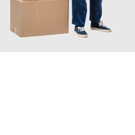
INFORMATI ORA
Scopri con Traslochi Catania quanto può essere
facile e senza
stress il tuo trasloco a Catania
. Il nostro team di esperti è
pronto ad assicurarti una transizione senza intoppi nella tua
nuova casa.