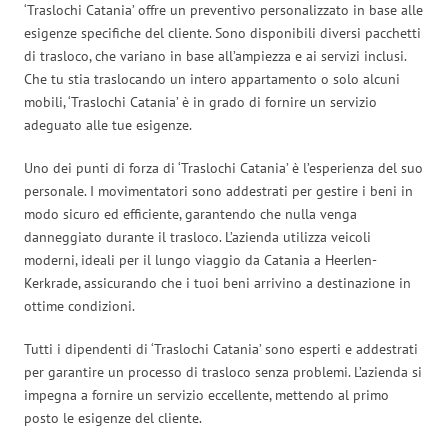
‘Traslochi Catania’ offre un preventivo personalizzato in base alle
esigenze specifiche del cliente. Sono disponibili diversi pacchetti
di trasloco, che variano in base all’ampiezza e ai servizi inclusi.
Che tu stia traslocando un intero appartamento o solo alcuni
mobili, ‘Traslochi Catania’ è in grado di fornire un servizio
adeguato alle tue esigenze.
Uno dei punti di forza di ‘Traslochi Catania’ è l’esperienza del suo
personale. I movimentatori sono addestrati per gestire i beni in
modo sicuro ed efficiente, garantendo che nulla venga
danneggiato durante il trasloco. L’azienda utilizza veicoli
moderni, ideali per il lungo viaggio da Catania a Heerlen-
Kerkrade, assicurando che i tuoi beni arrivino a destinazione in
ottime condizioni.
Tutti i dipendenti di ‘Traslochi Catania’ sono esperti e addestrati
per garantire un processo di trasloco senza problemi. L’azienda si
impegna a fornire un servizio eccellente, mettendo al primo
posto le esigenze del cliente.