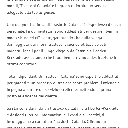
mobili, ‘Traslochi Catania’ è in grado di fornire un servizio
adeguato alle tue esigenze.
Uno dei punti di forza di ‘Traslochi Catania’ è l’esperienza del suo
personale. I movimentatori sono addestrati per gestire i beni in
modo sicuro ed efficiente, garantendo che nulla venga
danneggiato durante il trasloco. L’azienda utilizza veicoli
moderni, ideali per il lungo viaggio da Catania a Heerlen-
Kerkrade, assicurando che i tuoi beni arrivino a destinazione in
ottime condizioni.
Tutti i dipendenti di ‘Traslochi Catania’ sono esperti e addestrati
per garantire un processo di trasloco senza problemi. L’azienda si
impegna a fornire un servizio eccellente, mettendo al primo
posto le esigenze del cliente.
Se stai considerando un trasloco da Catania a Heerlen-Kerkrade
e desideri ulteriori informazioni sui costi e sui servizi, ti
incoraggiamo a contattare ‘Traslochi Catania’. Offrono un
preventivo gratuito e senza impegno, aiutandoti a capire meglio