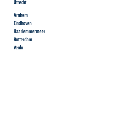
Utrecht
Arnhem
Eindhoven
Haarlemmermeer
Rotterdam
Venlo
Richiedi ora la tua
offerta
al
miglior
prezzo !
Inviateci adesso la vostra richiesta non vincolante e
assicuratevi la vostra
offerta di trasloco per le vostre esigenze