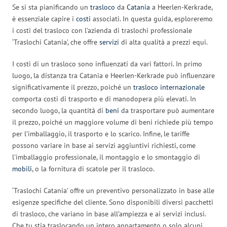
Se si sta pianificando un
trasloco
da
Catania
a Heerlen-Kerkrade,
è essenziale capire i
costi
associati. In questa guida, esploreremo
i costi del trasloco con l’azienda di traslochi professionale
‘Traslochi Catania’, che offre
servizi
di alta qualità a prezzi equi.
I costi di un trasloco sono influenzati da vari fattori. In primo
luogo, la distanza tra Catania e Heerlen-Kerkrade può influenzare
significativamente il prezzo, poiché un
trasloco internazionale
comporta costi di trasporto e di manodopera più elevati. In
secondo luogo, la quantità di
beni
da trasportare può aumentare
il prezzo, poiché un maggiore volume di beni richiede più tempo
per l’imballaggio, il trasporto e lo scarico. Infine, le tariffe
possono variare in base ai servizi aggiuntivi richiesti, come
l’imballaggio professionale, il montaggio e lo smontaggio di
mobili
, o la fornitura di scatole per il trasloco.
‘Traslochi Catania’ offre un preventivo personalizzato in base alle
esigenze specifiche del cliente. Sono disponibili diversi pacchetti
di trasloco, che variano in base all’ampiezza e ai servizi inclusi.
Che tu stia traslocando un intero appartamento o solo alcuni