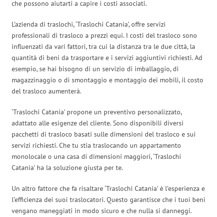
che possono aiutarti a capire i costi associati.
L’azienda di traslochi, ‘Traslochi Catania’, offre servizi
professionali di trasloco a prezzi equi. I costi del trasloco sono
influenzati da vari fattori, tra cui la distanza tra le due città, la
quantità di beni da trasportare e i servizi aggiuntivi richiesti. Ad
esempio, se hai bisogno di un servizio di imballaggio, di
magazzinaggio o di smontaggio e montaggio dei mobili, il costo
del trasloco aumenterà.
‘Traslochi Catania’ propone un preventivo personalizzato,
adattato alle esigenze del cliente. Sono disponibili diversi
pacchetti di trasloco basati sulle dimensioni del trasloco e sui
servizi richiesti. Che tu stia traslocando un appartamento
monolocale o una casa di dimensioni maggiori, ‘Traslochi
Catania’ ha la soluzione giusta per te.
Un altro fattore che fa risaltare ‘Traslochi Catania’ è l’esperienza e
l’efficienza dei suoi traslocatori. Questo garantisce che i tuoi beni
vengano maneggiati in modo sicuro e che nulla si danneggi.