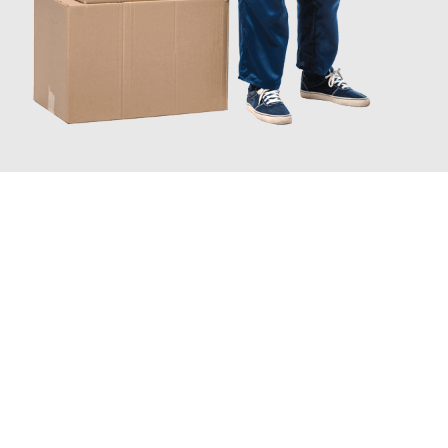
INFORMATI ORA
Scopri con Traslochi Catania quanto può essere
facile e senza
stress il tuo trasloco a Catania
. Il nostro team di esperti è
pronto ad assicurarti una transizione senza intoppi nella tua
nuova casa.