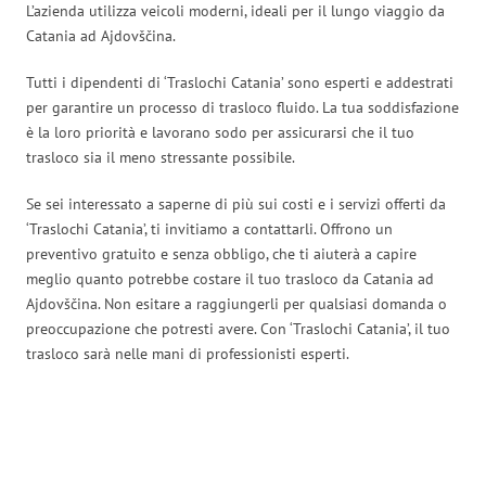
L’azienda utilizza veicoli moderni, ideali per il lungo viaggio da
Catania ad Ajdovščina.
Tutti i dipendenti di ‘Traslochi Catania’ sono esperti e addestrati
per garantire un processo di trasloco fluido. La tua soddisfazione
è la loro priorità e lavorano sodo per assicurarsi che il tuo
trasloco sia il meno stressante possibile.
Se sei interessato a saperne di più sui costi e i servizi offerti da
‘Traslochi Catania’, ti invitiamo a contattarli. Offrono un
preventivo gratuito e senza obbligo, che ti aiuterà a capire
meglio quanto potrebbe costare il tuo trasloco da Catania ad
Ajdovščina. Non esitare a raggiungerli per qualsiasi domanda o
preoccupazione che potresti avere. Con ‘Traslochi Catania’, il tuo
trasloco sarà nelle mani di professionisti esperti.
Traslochi Catania in numeri: