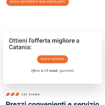
RICEVI UN'OFFERTA NON VINCOLANTE
100% non vincolante – Risposta garantita entro 15 minuti.
Ottieni
l'offerta migliore
a
Catania:
RICEVI OFFERTA
Offerta
in 15 minuti
(garantita).
CHI SIAMO
Prezzi convenienti e servizio