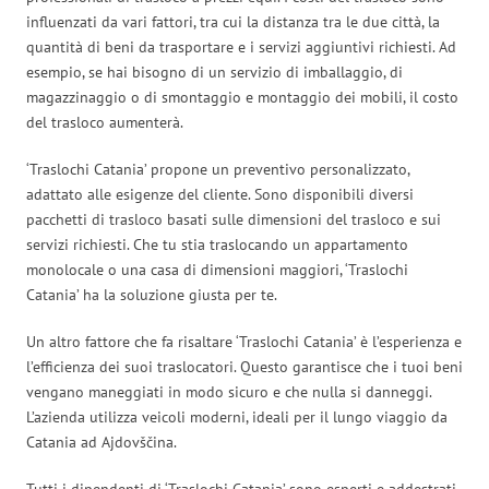
influenzati da vari fattori, tra cui la distanza tra le due città, la
quantità di beni da trasportare e i servizi aggiuntivi richiesti. Ad
esempio, se hai bisogno di un servizio di imballaggio, di
magazzinaggio o di smontaggio e montaggio dei mobili, il costo
del trasloco aumenterà.
‘Traslochi Catania’ propone un preventivo personalizzato,
adattato alle esigenze del cliente. Sono disponibili diversi
pacchetti di trasloco basati sulle dimensioni del trasloco e sui
servizi richiesti. Che tu stia traslocando un appartamento
monolocale o una casa di dimensioni maggiori, ‘Traslochi
Catania’ ha la soluzione giusta per te.
Un altro fattore che fa risaltare ‘Traslochi Catania’ è l’esperienza e
l’efficienza dei suoi traslocatori. Questo garantisce che i tuoi beni
vengano maneggiati in modo sicuro e che nulla si danneggi.
L’azienda utilizza veicoli moderni, ideali per il lungo viaggio da
Catania ad Ajdovščina.
Tutti i dipendenti di ‘Traslochi Catania’ sono esperti e addestrati