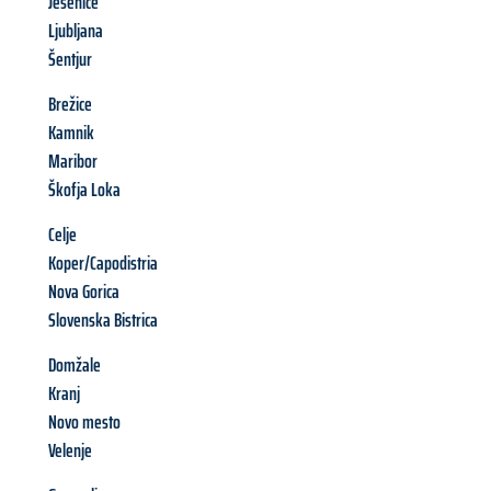
Jesenice
Ljubljana
Šentjur
Brežice
Kamnik
Maribor
Škofja Loka
Celje
Koper/Capodistria
Nova Gorica
Slovenska Bistrica
Domžale
Kranj
Novo mesto
Velenje