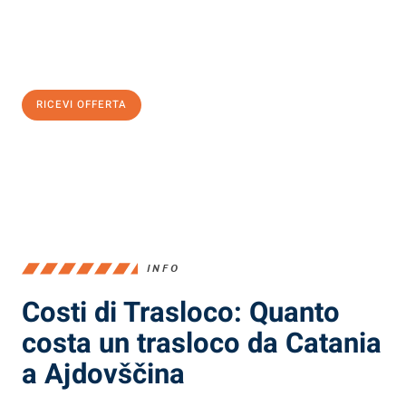
Ottieni subito
un'offerta non vincolante
e
risparmia € 100:
RICEVI OFFERTA
0299948957
INFO
Costi di Trasloco: Quanto
costa un trasloco da Catania
a Ajdovščina