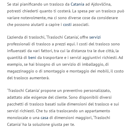
Se stai pianificando un trasloco da
Catania
ad Ajdovščina,
potresti chiederti quanto ti costerà. La spesa per un trasloco può
variare notevolmente, ma ci sono diverse cose da considerare
che possono aiutarti a capire i
costi
associati.
L’azienda di traslochi, ‘Traslochi Catania’, offre
servizi
professionali di trasloco a prezzi equi. I costi del trasloco sono
influenzati da vari fattori, tra cui la distanza tra le due città, la
quantità di
beni
da trasportare e i servizi aggiuntivi richiesti. Ad
esempio, se hai bisogno di un servizio di imballaggio, di
magazzinaggio o di smontaggio e montaggio dei mobili, il costo
del trasloco aumenterà.
‘Traslochi Catania’ propone un preventivo personalizzato,
adattato alle esigenze del cliente. Sono disponibili diversi
pacchetti di trasloco basati sulle dimensioni del trasloco e sui
servizi richiesti. Che tu stia traslocando un appartamento
monolocale o una
casa
di dimensioni maggiori, ‘Traslochi
Catania’ ha la soluzione giusta per te.