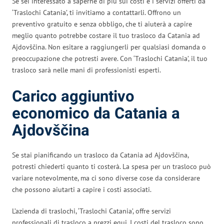
Se sei interessato a saperne di più sui costi e i servizi offerti da
‘Traslochi Catania’, ti invitiamo a contattarli. Offrono un
preventivo gratuito e senza obbligo, che ti aiuterà a capire
meglio quanto potrebbe costare il tuo trasloco da Catania ad
Ajdovščina. Non esitare a raggiungerli per qualsiasi domanda o
preoccupazione che potresti avere. Con ‘Traslochi Catania’, il tuo
trasloco sarà nelle mani di professionisti esperti.
Carico aggiuntivo
economico da Catania a
Ajdovščina
Se stai pianificando un trasloco da Catania ad Ajdovščina,
potresti chiederti quanto ti costerà. La spesa per un trasloco può
variare notevolmente, ma ci sono diverse cose da considerare
che possono aiutarti a capire i costi associati.
L’azienda di traslochi, ‘Traslochi Catania’, offre servizi
professionali di trasloco a prezzi equi. I costi del trasloco sono