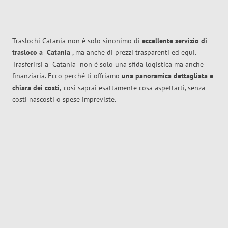
Traslochi Catania non è solo sinonimo di
eccellente
servizio di
trasloco
a
Catania
, ma anche di prezzi trasparenti ed equi.
Trasferirsi a
Catania
non è solo una sfida logistica ma anche
finanziaria. Ecco perché ti offriamo
una panoramica dettagliata e
chiara dei costi,
così saprai esattamente cosa aspettarti, senza
costi nascosti o spese impreviste.