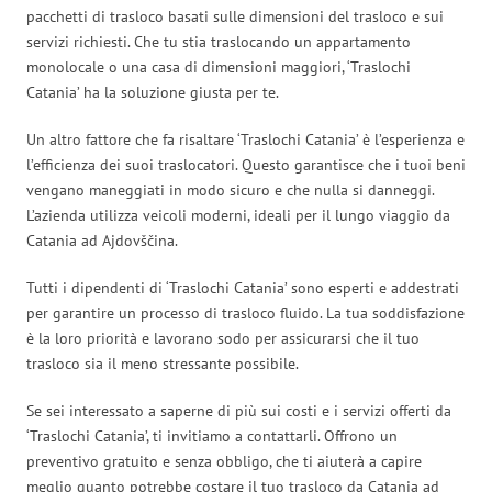
pacchetti di trasloco basati sulle dimensioni del trasloco e sui
servizi richiesti. Che tu stia traslocando un appartamento
monolocale o una casa di dimensioni maggiori, ‘Traslochi
Catania’ ha la soluzione giusta per te.
Un altro fattore che fa risaltare ‘Traslochi Catania’ è l’esperienza e
l’efficienza dei suoi traslocatori. Questo garantisce che i tuoi beni
vengano maneggiati in modo sicuro e che nulla si danneggi.
L’azienda utilizza veicoli moderni, ideali per il lungo viaggio da
Catania ad Ajdovščina.
Tutti i dipendenti di ‘Traslochi Catania’ sono esperti e addestrati
per garantire un processo di trasloco fluido. La tua soddisfazione
è la loro priorità e lavorano sodo per assicurarsi che il tuo
trasloco sia il meno stressante possibile.
Se sei interessato a saperne di più sui costi e i servizi offerti da
‘Traslochi Catania’, ti invitiamo a contattarli. Offrono un
preventivo gratuito e senza obbligo, che ti aiuterà a capire
meglio quanto potrebbe costare il tuo trasloco da Catania ad