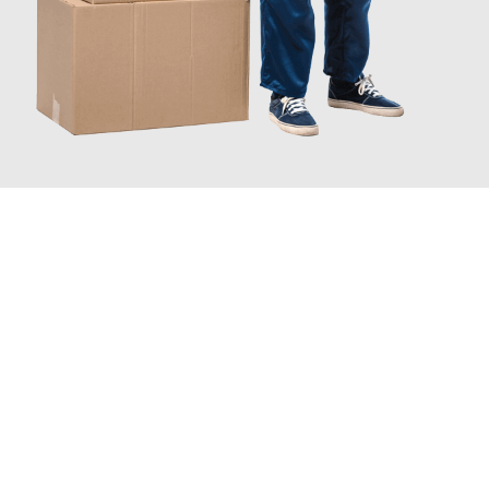
INFORMATI ORA
Scopri con Traslochi Catania quanto può essere
facile e senza
stress il tuo trasloco a Catania
. Il nostro team di esperti è
pronto ad assicurarti una transizione senza intoppi nella tua
nuova casa.