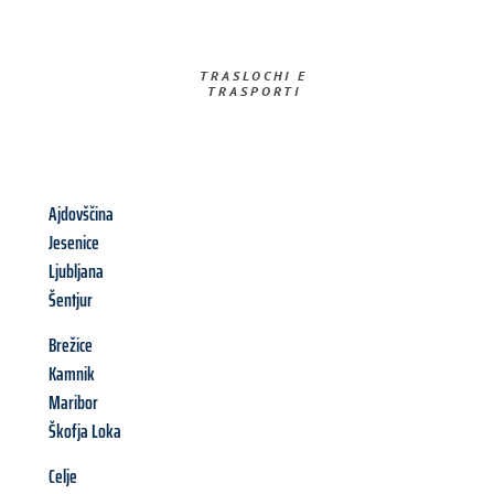
TRASLOCHI E
TRASPORTI​
Ajdovščina
Jesenice
Ljubljana
Šentjur
Brežice
Kamnik
Maribor
Škofja Loka
Celje