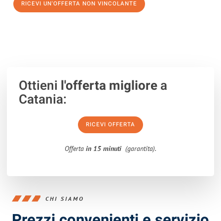
RICEVI UN'OFFERTA NON VINCOLANTE
100% non vincolante – Risposta garantita entro 15 minuti.
Ottieni
l'offerta migliore
a
Catania:
RICEVI OFFERTA
Offerta
in 15 minuti
(garantita).
CHI SIAMO
Prezzi convenienti e servizio