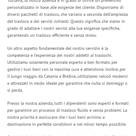
Tuttavia, la nostra azienda è in grado di offrire un preventivo
personalizzato in base alle esigenze del cliente. Disponiamo di
diversi pacchetti di trasloco, che variano a seconda dell’ampiezza
del trasloco e dei servizi richiesti. Questo significa che siamo in
grado di adattare i nostri servizi alle tue esigenze specifiche,
garantendo un trasloco efficiente e senza stress.
Un altro aspetto fondamentale del nostro servizio è la
competenza e l’esperienza dei nostri addetti ai traslochi.
Utilizziamo solamente personale esperto e ben formato per
gestire i tuoi beni con la massima cura e attenzione. Inoltre, per
il lungo viaggio da Catania a Brežice, utilizziamo veicoli moderni
e attrezzati in modo ideale per garantire che nulla si danneggi o
si perda.
Presso la nostra azienda, tutti i dipendenti sono esperti e formati
per garantire un processo di trasloco fluido e senza problemi. La
nostra priorità è assicurare che i tuoi beni arrivino a
destinazione in perfette condizioni e nel minor tempo possibile.