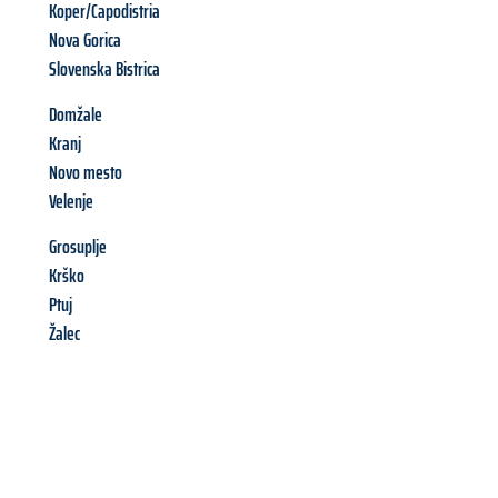
Koper/Capodistria
Nova Gorica
Slovenska Bistrica
Domžale
Kranj
Novo mesto
Velenje
Grosuplje
Krško
Ptuj
Žalec