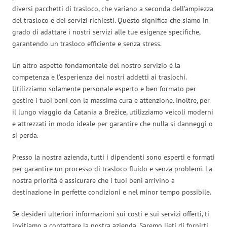
diversi pacchetti di trasloco, che variano a seconda dell’ampiezza
del trasloco e dei servizi richiesti. Questo significa che siamo in
grado di adattare i nostri servizi alle tue esigenze specifiche,
garantendo un trasloco efficiente e senza stress.
Un altro aspetto fondamentale del nostro servizio è la
competenza e l’esperienza dei nostri addetti ai traslochi.
Utilizziamo solamente personale esperto e ben formato per
gestire i tuoi beni con la massima cura e attenzione. Inoltre, per
il lungo viaggio da Catania a Brežice, utilizziamo veicoli moderni
e attrezzati in modo ideale per garantire che nulla si danneggi o
si perda.
Presso la nostra azienda, tutti i dipendenti sono esperti e formati
per garantire un processo di trasloco fluido e senza problemi. La
nostra priorità è assicurare che i tuoi beni arrivino a
destinazione in perfette condizioni e nel minor tempo possibile.
Se desideri ulteriori informazioni sui costi e sui servizi offerti, ti
invitiamo a contattare la nostra azienda. Saremo lieti di fornirti