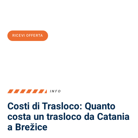
Ottieni subito
un'offerta non vincolante
e
risparmia € 100:
RICEVI OFFERTA
0299948957
INFO
Costi di Trasloco: Quanto
costa un trasloco da Catania
a Brežice