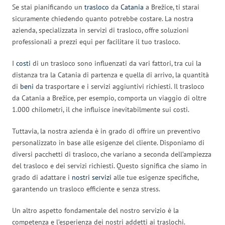
Se stai pianificando un
trasloco
da
Catania
a Brežice, ti starai
sicuramente chiedendo quanto potrebbe costare. La nostra
azienda, specializzata in servizi di trasloco, offre soluzioni
professionali a prezzi equi per facilitare il tuo trasloco.
I
costi
di un trasloco sono influenzati da vari fattori, tra cui la
distanza tra la Catania di partenza e quella di arrivo, la quantità
di
beni
da trasportare e i servizi aggiuntivi richiesti. Il trasloco
da Catania a Brežice, per esempio, comporta un viaggio di oltre
1.000 chilometri, il che influisce inevitabilmente sui costi.
Tuttavia, la nostra azienda è in grado di offrire un preventivo
personalizzato in base alle esigenze del cliente. Disponiamo di
diversi pacchetti di trasloco, che variano a seconda dell’ampiezza
del trasloco e dei servizi richiesti. Questo significa che siamo in
grado di adattare i
nostri servizi
alle tue esigenze specifiche,
garantendo un trasloco efficiente e senza stress.
Un altro aspetto fondamentale del nostro servizio è la
competenza e l’esperienza dei nostri addetti ai traslochi.