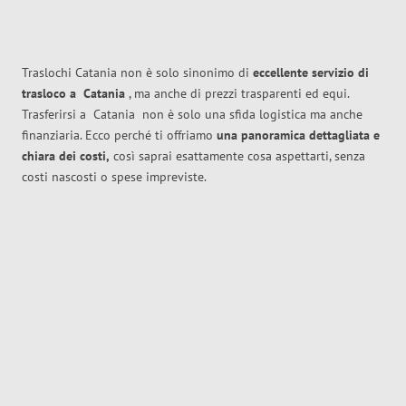
Traslochi Catania non è solo sinonimo di
eccellente
servizio di
trasloco
a
Catania
, ma anche di prezzi trasparenti ed equi.
Trasferirsi a
Catania
non è solo una sfida logistica ma anche
finanziaria. Ecco perché ti offriamo
una panoramica dettagliata e
chiara dei costi,
così saprai esattamente cosa aspettarti, senza
costi nascosti o spese impreviste.