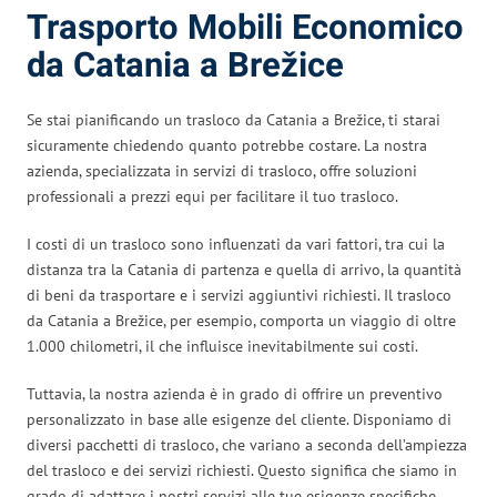
Trasporto Mobili Economico
da Catania a Brežice
Se stai pianificando un trasloco da Catania a Brežice, ti starai
sicuramente chiedendo quanto potrebbe costare. La nostra
azienda, specializzata in servizi di trasloco, offre soluzioni
professionali a prezzi equi per facilitare il tuo trasloco.
I costi di un trasloco sono influenzati da vari fattori, tra cui la
distanza tra la Catania di partenza e quella di arrivo, la quantità
di beni da trasportare e i servizi aggiuntivi richiesti. Il trasloco
da Catania a Brežice, per esempio, comporta un viaggio di oltre
1.000 chilometri, il che influisce inevitabilmente sui costi.
Tuttavia, la nostra azienda è in grado di offrire un preventivo
personalizzato in base alle esigenze del cliente. Disponiamo di
diversi pacchetti di trasloco, che variano a seconda dell’ampiezza
del trasloco e dei servizi richiesti. Questo significa che siamo in
grado di adattare i nostri servizi alle tue esigenze specifiche,