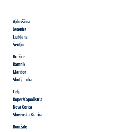
Ajdovščina
Jesenice
Ljubljana
Šentjur
Brežice
Kamnik
Maribor
Škofja Loka
Celje
Koper/Capodistria
Nova Gorica
Slovenska Bistrica
Domžale