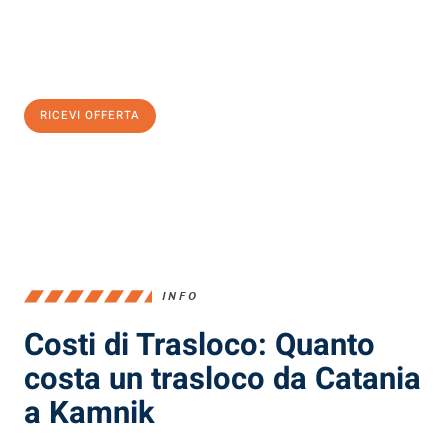
Ottieni subito
un'offerta non vincolante
e
risparmia € 100:
RICEVI OFFERTA
0299948957
INFO
Costi di Trasloco: Quanto
costa un trasloco da Catania
a Kamnik