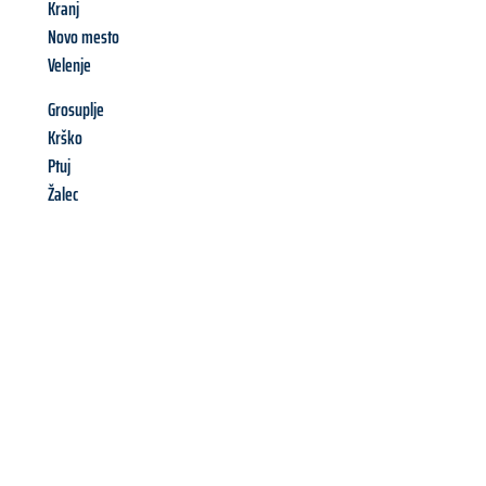
Kranj
Novo mesto
Velenje
Grosuplje
Krško
Ptuj
Žalec
Richiedi ora la tua
offerta
al
miglior
prezzo !
Inviateci adesso la vostra richiesta non vincolante e