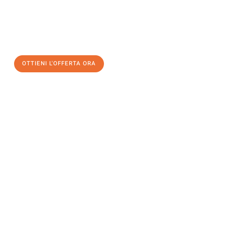
assicuratevi la vostra
offerta di trasloco per le vostre esigenze
a Catania
al miglior prezzo! Approfitta dell’occasione per
un
trasloco senza stress
e con il massimo comfort:
OTTIENI L'OFFERTA ORA