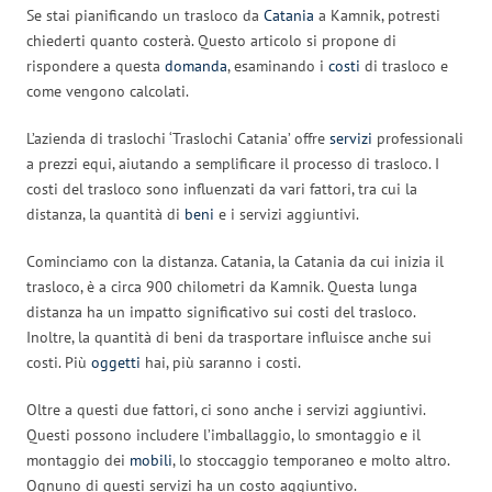
Se stai pianificando un trasloco da
Catania
a Kamnik, potresti
chiederti quanto costerà. Questo articolo si propone di
rispondere a questa
domanda
, esaminando i
costi
di trasloco e
come vengono calcolati.
L’azienda di traslochi ‘Traslochi Catania’ offre
servizi
professionali
a prezzi equi, aiutando a semplificare il processo di trasloco. I
costi del trasloco sono influenzati da vari fattori, tra cui la
distanza, la quantità di
beni
e i servizi aggiuntivi.
Cominciamo con la distanza. Catania, la Catania da cui inizia il
trasloco, è a circa 900 chilometri da Kamnik. Questa lunga
distanza ha un impatto significativo sui costi del trasloco.
Inoltre, la quantità di beni da trasportare influisce anche sui
costi. Più
oggetti
hai, più saranno i costi.
Oltre a questi due fattori, ci sono anche i servizi aggiuntivi.
Questi possono includere l’imballaggio, lo smontaggio e il
montaggio dei
mobili
, lo stoccaggio temporaneo e molto altro.
Ognuno di questi servizi ha un costo aggiuntivo.