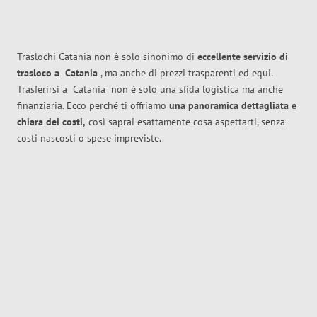
Traslochi Catania non è solo sinonimo di
eccellente
servizio di
trasloco
a
Catania
, ma anche di prezzi trasparenti ed equi.
Trasferirsi a
Catania
non è solo una sfida logistica ma anche
finanziaria. Ecco perché ti offriamo
una panoramica dettagliata e
chiara dei costi,
così saprai esattamente cosa aspettarti, senza
costi nascosti o spese impreviste.