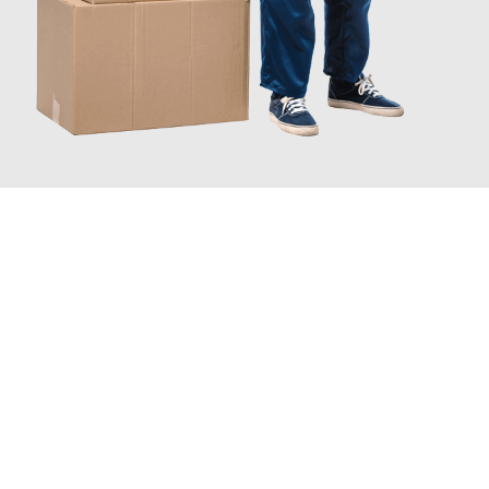
INFORMATI ORA
Scopri con Traslochi Catania quanto può essere
facile e senza
stress il tuo trasloco a Catania
. Il nostro team di esperti è
pronto ad assicurarti una transizione senza intoppi nella tua
nuova casa.