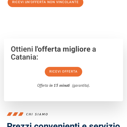
RICEVI UN'OFFERTA NON VINCOLANTE
100% non vincolante – Risposta garantita entro 15 minuti.
Ottieni
l'offerta migliore
a
Catania:
RICEVI OFFERTA
Offerta
in 15 minuti
(garantita).
CHI SIAMO
Prezzi convenienti e servizio