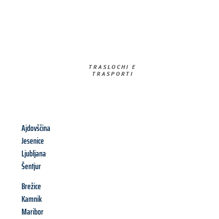
TRASLOCHI E
TRASPORTI​
Ajdovščina
Jesenice
Ljubljana
Šentjur
Brežice
Kamnik
Maribor