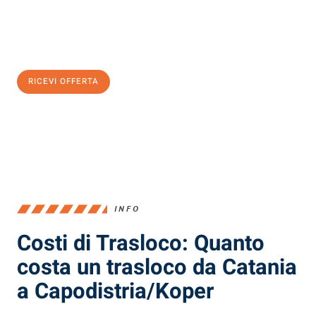
Ottieni subito
un'offerta non vincolante
e
risparmia € 100:
RICEVI OFFERTA
0299948957
INFO
Costi di Trasloco: Quanto
costa un trasloco da Catania
a Capodistria/Koper