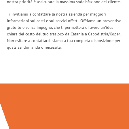
nostra priorità è assicurare la massima soddisfazione del cliente.
Ti invitiamo a contattare la nostra azienda per maggiori
informazioni sui costi e sui servizi offerti. Offriamo un preventivo
gratuito e senza impegno, che ti permetterà di avere un’idea
chiara del costo del tuo trasloco da Catania a Capodistria/Koper.
Non esitare a contattarci: siamo a tua completa disposizione per
qualsiasi domanda o necessità.
Traslochi Catania in numeri: