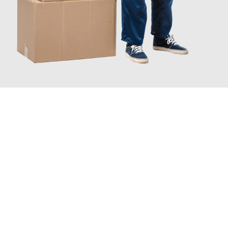
INFORMATI ORA
Scopri con Traslochi Catania quanto può essere
facile e senza
stress il tuo trasloco a Catania
. Il nostro team di esperti è
pronto ad assicurarti una transizione senza intoppi nella tua
nuova casa.