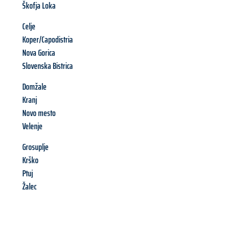
Škofja Loka
Celje
Koper/Capodistria
Nova Gorica
Slovenska Bistrica
Domžale
Kranj
Novo mesto
Velenje
Grosuplje
Krško
Ptuj
Žalec