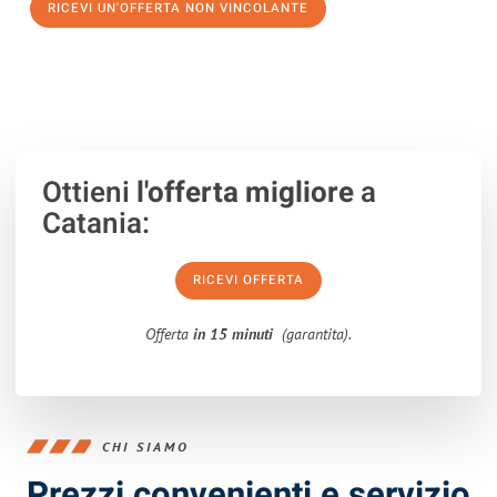
RICEVI UN'OFFERTA NON VINCOLANTE
100% non vincolante – Risposta garantita entro 15 minuti.
Ottieni
l'offerta migliore
a
Catania:
RICEVI OFFERTA
Offerta
in 15 minuti
(garantita).
CHI SIAMO
Prezzi convenienti e servizio