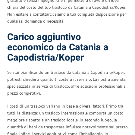
gratuito e senza impegno, che ti permetterà di avere un’idea
chiara del costo del tuo trasloco da Catania a Capodistria/Koper.
Non esitare a contattarci: siamo a tua completa disposizione per
qualsiasi domanda o necessità.
Carico aggiuntivo
economico da Catania a
Capodistria/Koper
Se stai pianificando un trasloco da Catania a Capodistria/Koper,
potresti chiederti quanto ti costerà il servizio. La nostra azienda,
specializzata in servizi di trasloco, offre soluzioni professionali a
prezzi competitivi.
I costi di un trasloco variano in base a diversi fattori. Primo tra
tutti, la distanza: un trasloco internazionale comporta un costo
maggiore rispetto a un trasloco locale. In secondo luogo, la
quantità di beni da trasportare influisce notevolmente sul prezzo
finale. Infine, i servizi aggiuntivi, come l’imballaggio, lo