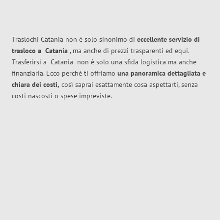
Traslochi Catania non è solo sinonimo di
eccellente
servizio di
trasloco
a
Catania
, ma anche di prezzi trasparenti ed equi.
Trasferirsi a
Catania
non è solo una sfida logistica ma anche
finanziaria. Ecco perché ti offriamo
una panoramica dettagliata e
chiara dei costi,
così saprai esattamente cosa aspettarti, senza
costi nascosti o spese impreviste.