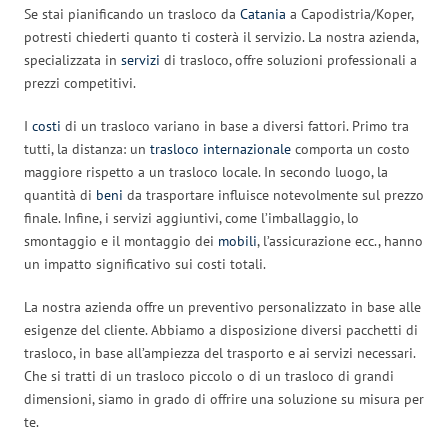
Se stai pianificando un trasloco da
Catania
a Capodistria/Koper,
potresti chiederti quanto ti costerà il servizio. La nostra azienda,
specializzata in
servizi
di trasloco, offre soluzioni professionali a
prezzi competitivi.
I
costi
di un trasloco variano in base a diversi fattori. Primo tra
tutti, la distanza: un
trasloco internazionale
comporta un costo
maggiore rispetto a un trasloco locale. In secondo luogo, la
quantità di
beni
da trasportare influisce notevolmente sul prezzo
finale. Infine, i servizi aggiuntivi, come l’imballaggio, lo
smontaggio e il montaggio dei
mobili
, l’assicurazione ecc., hanno
un impatto significativo sui costi totali.
La nostra azienda offre un preventivo personalizzato in base alle
esigenze del cliente. Abbiamo a disposizione diversi pacchetti di
trasloco, in base all’ampiezza del trasporto e ai servizi necessari.
Che si tratti di un trasloco piccolo o di un trasloco di grandi
dimensioni, siamo in grado di offrire una soluzione su misura per
te.