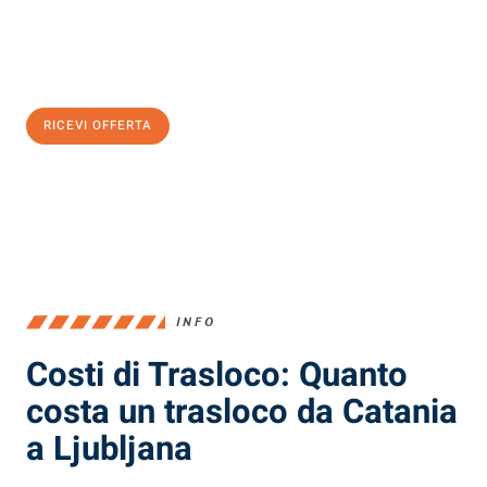
Ottieni subito
un'offerta non vincolante
e
risparmia € 100:
RICEVI OFFERTA
0299948957
INFO
Costi di Trasloco: Quanto
costa un trasloco da Catania
a Ljubljana