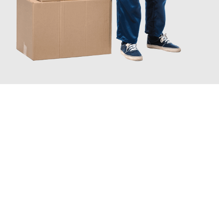
INFORMATI ORA
Scopri con Traslochi Catania quanto può essere
facile e senza
stress il tuo trasloco a Catania
. Il nostro team di esperti è
pronto ad assicurarti una transizione senza intoppi nella tua
nuova casa.