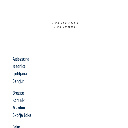
TRASLOCHI E
TRASPORTI​
Ajdovščina
Jesenice
Ljubljana
Šentjur
Brežice
Kamnik
Maribor
Škofja Loka
Celje