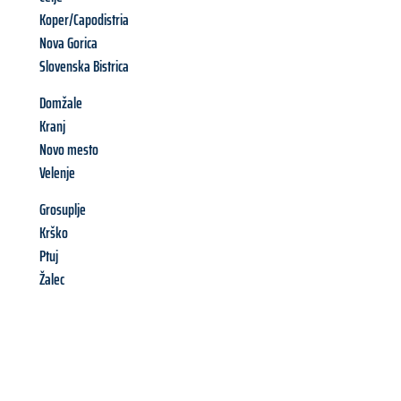
Koper/Capodistria
Nova Gorica
Slovenska Bistrica
Domžale
Kranj
Novo mesto
Velenje
Grosuplje
Krško
Ptuj
Žalec