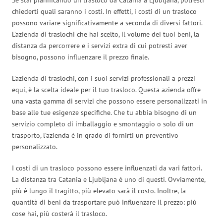
chiederti quali saranno i costi. In effetti, i costi di un trasloco
possono variare significativamente a seconda di diversi fattori.
L’azienda di traslochi che hai scelto, il volume dei tuoi beni, la
distanza da percorrere e i servizi extra di cui potresti aver
bisogno, possono influenzare il prezzo finale.
L’azienda di traslochi, con i suoi servizi professionali a prezzi
equi, è la scelta ideale per il tuo trasloco. Questa azienda offre
una vasta gamma di servizi che possono essere personalizzati in
base alle tue esigenze specifiche. Che tu abbia bisogno di un
servizio completo di imballaggio e smontaggio o solo di un
trasporto, l’azienda è in grado di fornirti un preventivo
personalizzato.
I costi di un trasloco possono essere influenzati da vari fattori.
La distanza tra Catania e Ljubljana è uno di questi. Ovviamente,
più è lungo il tragitto, più elevato sarà il costo. Inoltre, la
quantità di beni da trasportare può influenzare il prezzo: più
cose hai, più costerà il trasloco.