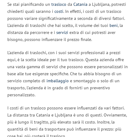
Se stai pianificando un
trasloco
da
Catania
a Ljubljana, potresti
chiederti quali saranno i
costi
. In effetti, i costi di un trasloco
possono variare significativamente a seconda di diversi fattori.
L’azienda di traslochi che hai scelto, il volume dei tuoi
beni
, la
distanza da percorrere e i
servizi
extra di cui potresti aver
bisogno, possono influenzare il prezzo finale.
L’azienda di traslochi, con i suoi servizi professionali a prezzi
equi, è la scelta ideale per il tuo trasloco. Questa azienda offre
una vasta gamma di servizi che possono essere personalizzati in
base alle tue esigenze specifiche. Che tu abbia bisogno di un
servizio completo di
imballaggio
e smontaggio o solo di un
trasporto, l’azienda è in grado di fornirti un preventivo
personalizzato.
I costi di un trasloco possono essere influenzati da vari fattori.
La distanza tra Catania e Ljubljana è uno di questi. Ovviamente,
più è lungo il tragitto, più elevato sarà il costo. Inoltre, la
quantità di beni da trasportare può influenzare il prezzo: più
cose hai, più costerà il trasloco.