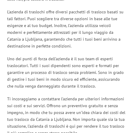
L’azienda di traslochi offre diversi pacchetti di trasloco basati su
tali fattori. Puoi scegliere tra diverse opzioni in base alle tue
esigenze e al tuo budget. Inoltre, l’azienda utilizza veicoli
moderni e perfettamente attrezzati per il lungo viaggio da
Catania a Ljubljana, garantendo che tutti i tuoi beni arrivino a
destinazione in perfette condizioni.
Uno dei punti di forza dell’azienda è il suo team di esperti
traslocatori. Tutti i suoi dipendenti sono esperti e formati per
garantire un processo di trasloco senza problemi. Sono in grado
di gestire i tuoi beni in modo sicuro ed efficiente, assicurando
che nulla venga danneggiato durante il trasloco.
Ti incoraggiamo a contattare l’azienda per ulteriori informazioni
sui costi e sui servizi. Offrono un preventivo gratuito e senza
impegno, in modo che tu possa avere un’idea chiara dei costi del
tuo trasloco da Catania a Ljubljana. Non importa quale sia la tua
situazione, l’azienda di traslochi è qui per rendere il tuo trasloco
il più semplice e senza stress possibile.