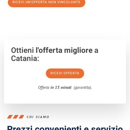
RICEVI UN'OFFERTA NON VINCOLANTE
100% non vincolante – Risposta garantita entro 15 minuti.
Ottieni
l'offerta migliore
a
Catania:
RICEVI OFFERTA
Offerta
in 15 minuti
(garantita).
CHI SIAMO
Prezzi convenienti e servizio