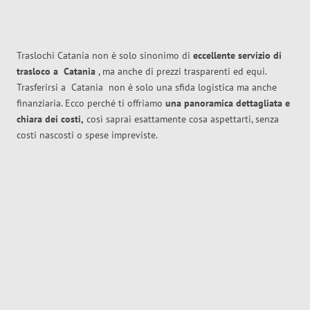
Traslochi Catania non è solo sinonimo di
eccellente
servizio di
trasloco
a
Catania
, ma anche di prezzi trasparenti ed equi.
Trasferirsi a
Catania
non è solo una sfida logistica ma anche
finanziaria. Ecco perché ti offriamo
una panoramica dettagliata e
chiara dei costi,
così saprai esattamente cosa aspettarti, senza
costi nascosti o spese impreviste.