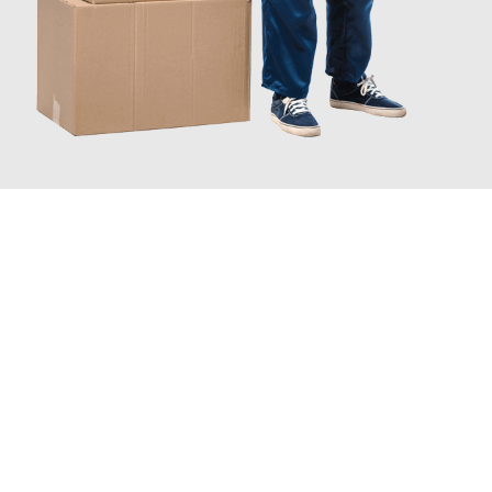
INFORMATI ORA
Scopri con Traslochi Catania quanto può essere
facile e senza
stress il tuo trasloco a Catania
. Il nostro team di esperti è
pronto ad assicurarti una transizione senza intoppi nella tua
nuova casa.