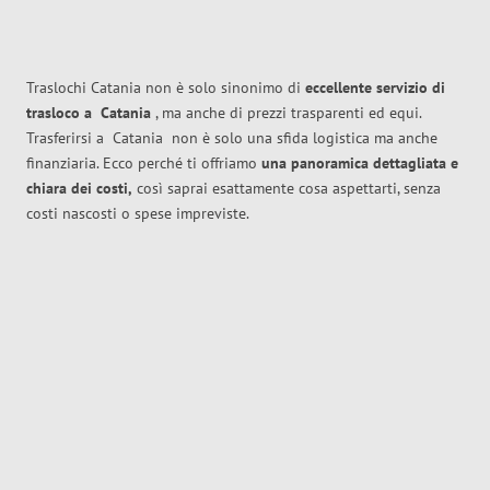
Traslochi Catania non è solo sinonimo di
eccellente
servizio di
trasloco
a
Catania
, ma anche di prezzi trasparenti ed equi.
Trasferirsi a
Catania
non è solo una sfida logistica ma anche
finanziaria. Ecco perché ti offriamo
una panoramica dettagliata e
chiara dei costi,
così saprai esattamente cosa aspettarti, senza
costi nascosti o spese impreviste.