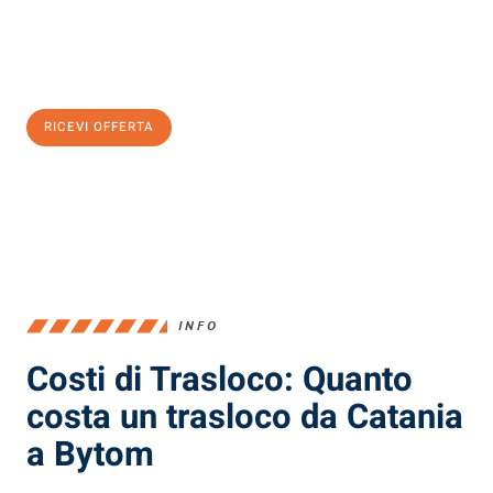
Ottieni subito
un'offerta non vincolante
e
risparmia € 100:
RICEVI OFFERTA
0299948957
INFO
Costi di Trasloco: Quanto
costa un trasloco da Catania
a Bytom