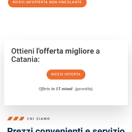
RICEVI UN'OFFERTA NON VINCOLANTE
100% non vincolante – Risposta garantita entro 15 minuti.
Ottieni
l'offerta migliore
a
Catania:
RICEVI OFFERTA
Offerta
in 15 minuti
(garantita).
CHI SIAMO
Prezzi convenienti e servizio