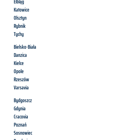
Elbląg
Katowice
Olsztyn
Rybnik
Tychy
Bielsko-Biała
Danzica
Kielce
Opole
Rzeszów
Varsavia
Bydgoszcz
Gdynia
Cracovia
Poznań
Sosnowiec