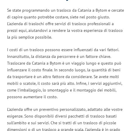
Se state programmando un trasloco da Catania a Bytom e cercate
di capire quanto potrebbe costare, siete nel posto giusto.
L’azienda di traslochi offre servizi di trasloco professionali a
prezzi equi, aiutandovi a rendere la vostra esperienza di trasloco
la più semplice possibile.
I costi di un trasloco possono essere influenzati da vari fattori.
Innanzitutto, la distanza da percorrere è un fattore chiave.
Traslocare da Catania a Bytom è un viaggio lungo e questo può
influenzare il costo finale. In secondo luogo, la quantità di beni
da trasportare è un altro fattore da considerare. Se avete molti
mobili o scatole, il costo sarà più alto. Infine, i servizi aggiuntivi,
come l’imballaggio, lo smontaggio e il montaggio dei mobili,
possono aumentare il costo.
L’azienda offre un preventivo personalizzato, adattato alle vostre
esigenze. Sono disponibili diversi pacchetti di trasloco basati
sull’ambito e sui servizi. Che si tratti di un trasloco di piccole
dimensioni o di un trasloco a grande scala, l’azienda è in grado