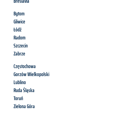
Breslavia
Bytom
Gliwice
Łódź
Radom
Szczecin
Zabrze
Częstochowa
Gorzów Wielkopolski
Lublino
Ruda Śląska
Toruń
Zielona Góra