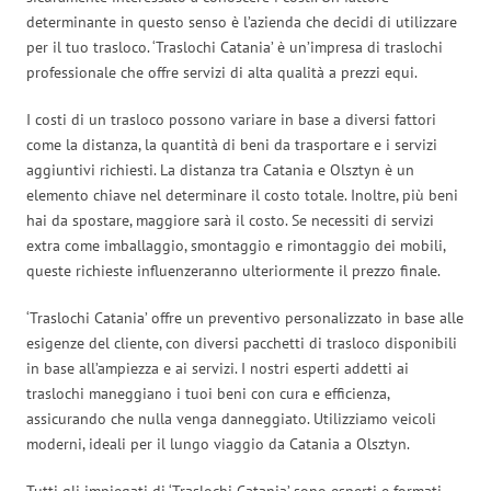
determinante in questo senso è l’azienda che decidi di utilizzare
per il tuo trasloco. ‘Traslochi Catania’ è un’impresa di traslochi
professionale che offre servizi di alta qualità a prezzi equi.
I costi di un trasloco possono variare in base a diversi fattori
come la distanza, la quantità di beni da trasportare e i servizi
aggiuntivi richiesti. La distanza tra Catania e Olsztyn è un
elemento chiave nel determinare il costo totale. Inoltre, più beni
hai da spostare, maggiore sarà il costo. Se necessiti di servizi
extra come imballaggio, smontaggio e rimontaggio dei mobili,
queste richieste influenzeranno ulteriormente il prezzo finale.
‘Traslochi Catania’ offre un preventivo personalizzato in base alle
esigenze del cliente, con diversi pacchetti di trasloco disponibili
in base all’ampiezza e ai servizi. I nostri esperti addetti ai
traslochi maneggiano i tuoi beni con cura e efficienza,
assicurando che nulla venga danneggiato. Utilizziamo veicoli
moderni, ideali per il lungo viaggio da Catania a Olsztyn.
Tutti gli impiegati di ‘Traslochi Catania’ sono esperti e formati