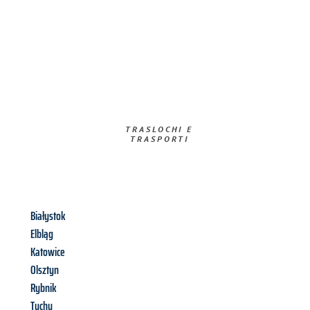
TRASLOCHI E
TRASPORTI​
Białystok
Elbląg
Katowice
Olsztyn
Rybnik
Tychy