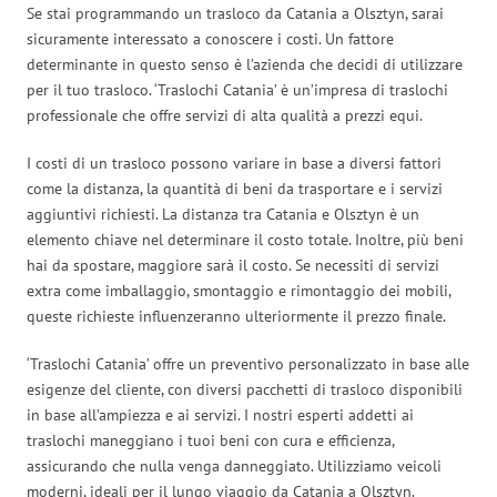
Se stai programmando un trasloco da Catania a Olsztyn, sarai
sicuramente interessato a conoscere i costi. Un fattore
determinante in questo senso è l’azienda che decidi di utilizzare
per il tuo trasloco. ‘Traslochi Catania’ è un’impresa di traslochi
professionale che offre servizi di alta qualità a prezzi equi.
I costi di un trasloco possono variare in base a diversi fattori
come la distanza, la quantità di beni da trasportare e i servizi
aggiuntivi richiesti. La distanza tra Catania e Olsztyn è un
elemento chiave nel determinare il costo totale. Inoltre, più beni
hai da spostare, maggiore sarà il costo. Se necessiti di servizi
extra come imballaggio, smontaggio e rimontaggio dei mobili,
queste richieste influenzeranno ulteriormente il prezzo finale.
‘Traslochi Catania’ offre un preventivo personalizzato in base alle
esigenze del cliente, con diversi pacchetti di trasloco disponibili
in base all’ampiezza e ai servizi. I nostri esperti addetti ai
traslochi maneggiano i tuoi beni con cura e efficienza,
assicurando che nulla venga danneggiato. Utilizziamo veicoli
moderni, ideali per il lungo viaggio da Catania a Olsztyn.