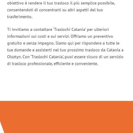
obiettivo è rendere il tuo trasloco il più semplice possibile,
consentendoti di concentrarti su altri aspetti del tuo
trasferimento.
Ti invitiamo a contattare ‘Traslochi Catania’ per ulteriori
informazioni sui costi e sui servizi. Offriamo un preventivo
gratuito e senza impegno. Siamo qui per rispondere a tutte le
tue domande e assisterti nel tuo prossimo trasloco da Catania a
Olsztyn. Con ‘Traslochi Catania’, puoi essere sicuro di un servizio
di trasloco professionale, efficiente e conveniente.
Traslochi Catania in numeri: