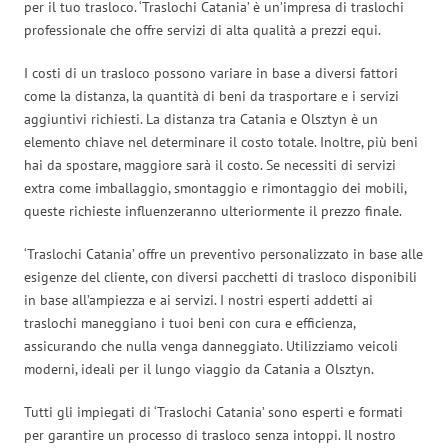
per il tuo trasloco. ‘Traslochi Catania’ è un’impresa di traslochi
professionale che offre servizi di alta qualità a prezzi equi.
I costi di un trasloco possono variare in base a diversi fattori
come la distanza, la quantità di beni da trasportare e i servizi
aggiuntivi richiesti. La distanza tra Catania e Olsztyn è un
elemento chiave nel determinare il costo totale. Inoltre, più beni
hai da spostare, maggiore sarà il costo. Se necessiti di servizi
extra come imballaggio, smontaggio e rimontaggio dei mobili,
queste richieste influenzeranno ulteriormente il prezzo finale.
‘Traslochi Catania’ offre un preventivo personalizzato in base alle
esigenze del cliente, con diversi pacchetti di trasloco disponibili
in base all’ampiezza e ai servizi. I nostri esperti addetti ai
traslochi maneggiano i tuoi beni con cura e efficienza,
assicurando che nulla venga danneggiato. Utilizziamo veicoli
moderni, ideali per il lungo viaggio da Catania a Olsztyn.
Tutti gli impiegati di ‘Traslochi Catania’ sono esperti e formati
per garantire un processo di trasloco senza intoppi. Il nostro