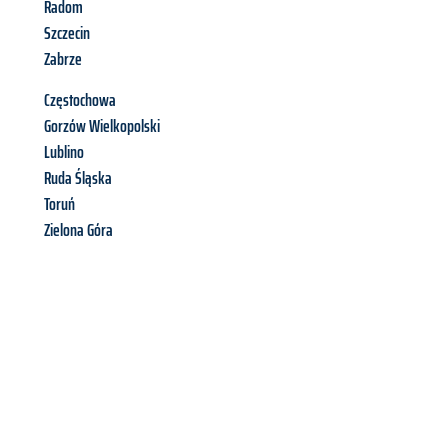
Radom
Szczecin
Zabrze
Częstochowa
Gorzów Wielkopolski
Lublino
Ruda Śląska
Toruń
Zielona Góra
Richiedi ora la tua
offerta
al
miglior