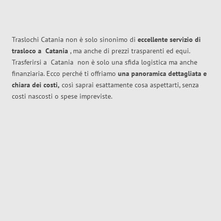
Traslochi Catania non è solo sinonimo di
eccellente
servizio di
trasloco
a
Catania
, ma anche di prezzi trasparenti ed equi.
Trasferirsi a
Catania
non è solo una sfida logistica ma anche
finanziaria. Ecco perché ti offriamo
una panoramica dettagliata e
chiara dei costi,
così saprai esattamente cosa aspettarti, senza
costi nascosti o spese impreviste.