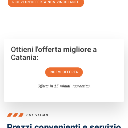
RICEVI UN'OFFERTA NON VINCOLANTE
100% non vincolante – Risposta garantita entro 15 minuti.
Ottieni
l'offerta migliore
a
Catania:
RICEVI OFFERTA
Offerta
in 15 minuti
(garantita).
CHI SIAMO
Prezzi convenienti e servizio