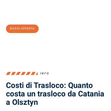
Ottieni subito
un'offerta non vincolante
e
risparmia € 100:
RICEVI OFFERTA
0299948957
INFO
Costi di Trasloco: Quanto
costa un trasloco da Catania
a Olsztyn