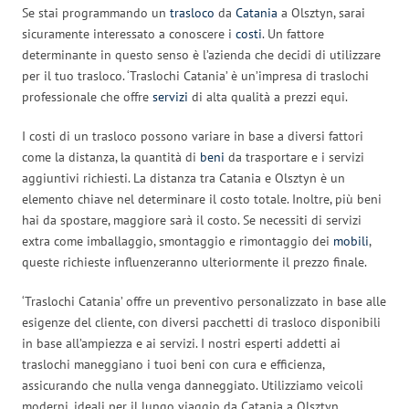
Se stai programmando un
trasloco
da
Catania
a Olsztyn, sarai
sicuramente interessato a conoscere i
costi
. Un fattore
determinante in questo senso è l’azienda che decidi di utilizzare
per il tuo trasloco. ‘Traslochi Catania’ è un’impresa di traslochi
professionale che offre
servizi
di alta qualità a prezzi equi.
I costi di un trasloco possono variare in base a diversi fattori
come la distanza, la quantità di
beni
da trasportare e i servizi
aggiuntivi richiesti. La distanza tra Catania e Olsztyn è un
elemento chiave nel determinare il costo totale. Inoltre, più beni
hai da spostare, maggiore sarà il costo. Se necessiti di servizi
extra come imballaggio, smontaggio e rimontaggio dei
mobili
,
queste richieste influenzeranno ulteriormente il prezzo finale.
‘Traslochi Catania’ offre un preventivo personalizzato in base alle
esigenze del cliente, con diversi pacchetti di trasloco disponibili
in base all’ampiezza e ai servizi. I nostri esperti addetti ai
traslochi maneggiano i tuoi beni con cura e efficienza,
assicurando che nulla venga danneggiato. Utilizziamo veicoli
moderni, ideali per il lungo viaggio da Catania a Olsztyn.