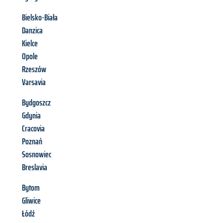
Bielsko-Biała
Danzica
Kielce
Opole
Rzeszów
Varsavia
Bydgoszcz
Gdynia
Cracovia
Poznań
Sosnowiec
Breslavia
Bytom
Gliwice
Łódź