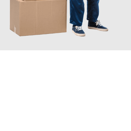
INFORMATI ORA
Scopri con Traslochi Catania quanto può essere
facile e senza
stress il tuo trasloco a Catania
. Il nostro team di esperti è
pronto ad assicurarti una transizione senza intoppi nella tua
nuova casa.