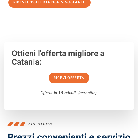
RICEVI UN'OFFERTA NON VINCOLANTE
100% non vincolante – Risposta garantita entro 15 minuti.
Ottieni
l'offerta migliore
a
Catania:
RICEVI OFFERTA
Offerta
in 15 minuti
(garantita).
CHI SIAMO
Prezzi convenienti e servizio