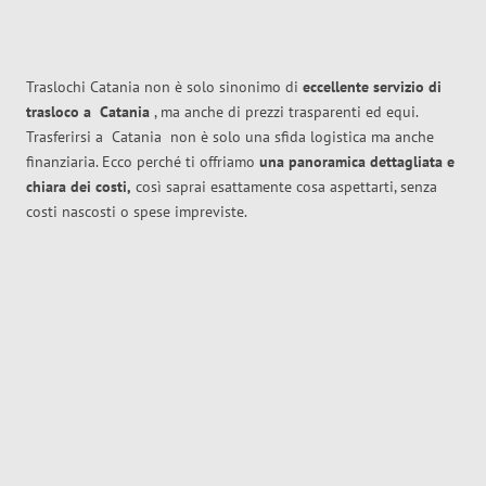
Traslochi Catania non è solo sinonimo di
eccellente
servizio di
trasloco
a
Catania
, ma anche di prezzi trasparenti ed equi.
Trasferirsi a
Catania
non è solo una sfida logistica ma anche
finanziaria. Ecco perché ti offriamo
una panoramica dettagliata e
chiara dei costi,
così saprai esattamente cosa aspettarti, senza
costi nascosti o spese impreviste.