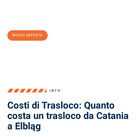
Ottieni subito
un'offerta non vincolante
e
risparmia € 100:
RICEVI OFFERTA
0299948957
INFO
Costi di Trasloco: Quanto
costa un trasloco da Catania
a Elbląg