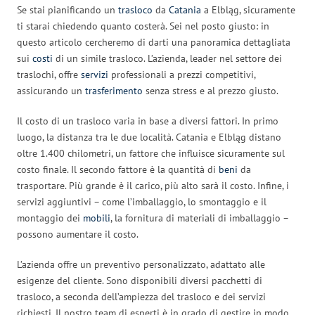
Se stai pianificando un
trasloco
da
Catania
a Elbląg, sicuramente
ti starai chiedendo quanto costerà. Sei nel posto giusto: in
questo articolo cercheremo di darti una panoramica dettagliata
sui
costi
di un simile trasloco. L’azienda, leader nel settore dei
traslochi, offre
servizi
professionali a prezzi competitivi,
assicurando un
trasferimento
senza stress e al prezzo giusto.
Il costo di un trasloco varia in base a diversi fattori. In primo
luogo, la distanza tra le due località. Catania e Elbląg distano
oltre 1.400 chilometri, un fattore che influisce sicuramente sul
costo finale. Il secondo fattore è la quantità di
beni
da
trasportare. Più grande è il carico, più alto sarà il costo. Infine, i
servizi aggiuntivi – come l’imballaggio, lo smontaggio e il
montaggio dei
mobili
, la fornitura di materiali di imballaggio –
possono aumentare il costo.
L’azienda offre un preventivo personalizzato, adattato alle
esigenze del cliente. Sono disponibili diversi pacchetti di
trasloco, a seconda dell’ampiezza del trasloco e dei servizi
richiesti. Il nostro team di esperti è in grado di gestire in modo