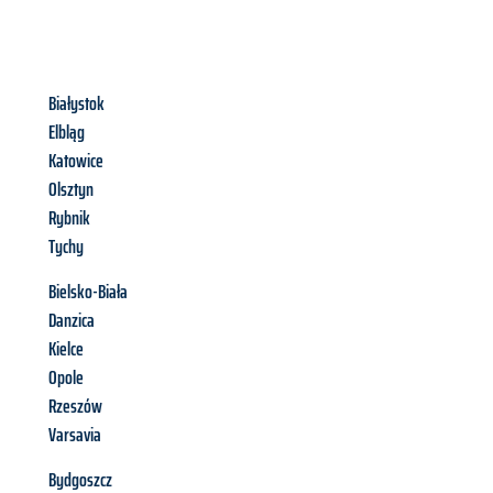
Białystok
Elbląg
Katowice
Olsztyn
Rybnik
Tychy
Bielsko-Biała
Danzica
Kielce
Opole
Rzeszów
Varsavia
Bydgoszcz