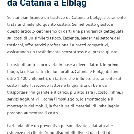
da Catania a Elbląg
Se stai pianificando un trasloco da Catania a Elbląg, sicuramente
ti starai chiedendo quanto costerà. Sei nel posto giusto: in
questo articolo cercheremo di darti una panoramica dettagliata
sui costi di un simile trasloco. L’azienda, leader nel settore dei
traslochi, offre servizi professionali a prezzi competitivi,
assicurando un trasferimento senza stress e al prezzo giusto.
Il costo di un trasloco varia in base a diversi fattori. In primo
luogo, la distanza tra le due località. Catania e Elbląg distano
oltre 1.400 chilometri, un fattore che influisce sicuramente sul
costo finale. Il secondo fattore è la quantità di beni da
trasportare. Più grande è il carico, più alto sarà il costo. Infine, i
servizi aggiuntivi – come l’imballaggio, lo smontaggio e il
montaggio dei mobili, la fornitura di materiali di imballaggio –
possono aumentare il costo.
L’azienda offre un preventivo personalizzato, adattato alle
esigenze del cliente. Sono disponibili diversi pacchetti di