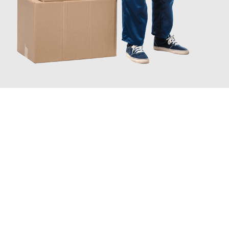
INFORMATI ORA
Scopri con Traslochi Catania quanto può essere
facile e senza
stress il tuo trasloco a Catania
. Il nostro team di esperti è
pronto ad assicurarti una transizione senza intoppi nella tua
nuova casa.