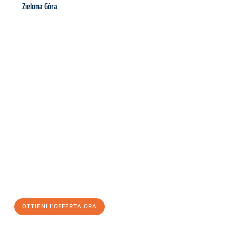
Zielona Góra
Richiedi ora la tua
offerta
al
miglior
prezzo !
Inviateci adesso la vostra richiesta non vincolante e
assicuratevi la vostra
offerta di trasloco per le vostre esigenze
a Catania
al miglior prezzo! Approfitta dell’occasione per
un
trasloco senza stress
e con il massimo comfort:
OTTIENI L'OFFERTA ORA