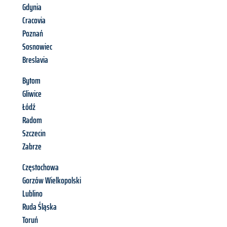
Gdynia
Cracovia
Poznań
Sosnowiec
Breslavia
Bytom
Gliwice
Łódź
Radom
Szczecin
Zabrze
Częstochowa
Gorzów Wielkopolski
Lublino
Ruda Śląska
Toruń