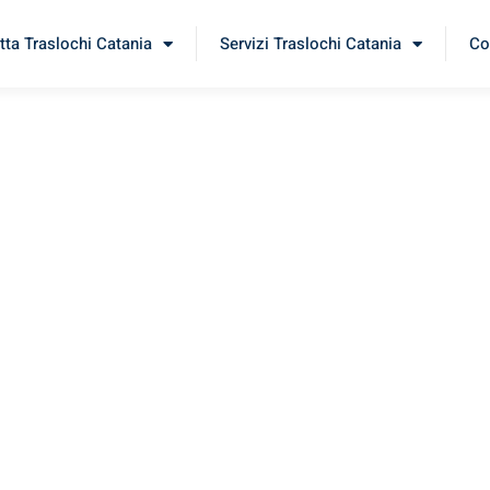
tta Traslochi Catania
Servizi Traslochi Catania
Co
elce
erimenta il nostro