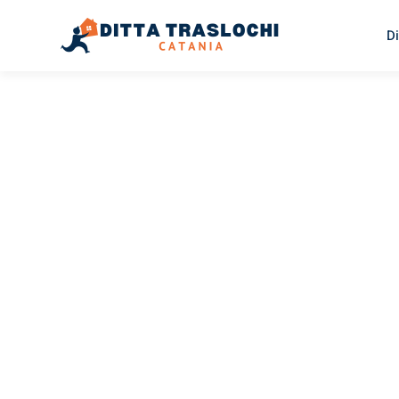
Di
TRASLOCHI CATANIA
Traslochi
Catania
Ki
Il tuo trasloco Catania Kielce può essere così facile! Sp