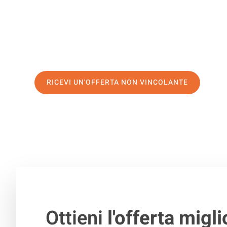
servizio di prima classe
e assicurati i
migliori prezzi in 
Richiedo ora la tua offerta personalizzata e fai il prim
trasloco senza stress a Kielce
RICEVI UN'OFFERTA NON VINCOLANTE
100% non vincolante – Risposta garantita entro 15 minuti.
Ottieni
l'offerta migli