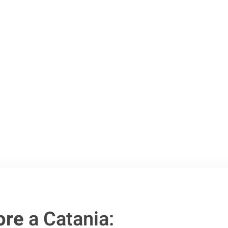
Catania
.
o passo verso un
ore
a Catania: