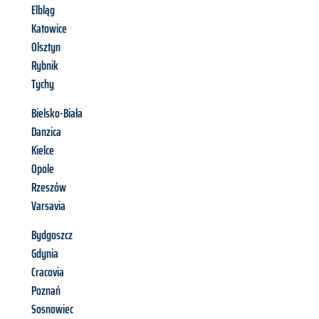
Elbląg
Katowice
Olsztyn
Rybnik
Tychy
Bielsko-Biała
Danzica
Kielce
Opole
Rzeszów
Varsavia
Bydgoszcz
Gdynia
Cracovia
Poznań
Sosnowiec