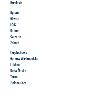
Breslavia
Bytom
Gliwice
Łódź
Radom
Szczecin
Zabrze
Częstochowa
Gorzów Wielkopolski
Lublino
Ruda Śląska
Toruń
Zielona Góra