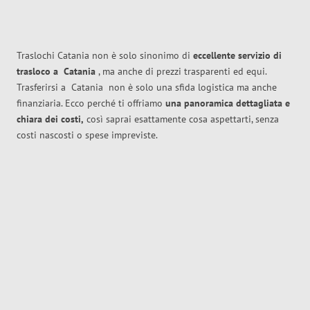
Traslochi Catania non è solo sinonimo di
eccellente
servizio di
trasloco
a
Catania
, ma anche di prezzi trasparenti ed equi.
Trasferirsi a
Catania
non è solo una sfida logistica ma anche
finanziaria. Ecco perché ti offriamo
una panoramica dettagliata e
chiara dei costi,
così saprai esattamente cosa aspettarti, senza
costi nascosti o spese impreviste.