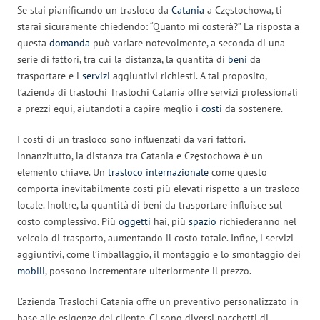
Se stai pianificando un trasloco da
Catania
a Częstochowa, ti
starai sicuramente chiedendo: “Quanto mi costerà?” La risposta a
questa
domanda
può variare notevolmente, a seconda di una
serie di fattori, tra cui la distanza, la quantità di
beni
da
trasportare e i
servizi
aggiuntivi richiesti. A tal proposito,
l’azienda di traslochi Traslochi Catania offre servizi professionali
a prezzi equi, aiutandoti a capire meglio i
costi
da sostenere.
I costi di un trasloco sono influenzati da vari fattori.
Innanzitutto, la distanza tra Catania e Częstochowa è un
elemento chiave. Un
trasloco internazionale
come questo
comporta inevitabilmente costi più elevati rispetto a un trasloco
locale. Inoltre, la quantità di beni da trasportare influisce sul
costo complessivo. Più
oggetti
hai, più
spazio
richiederanno nel
veicolo di trasporto, aumentando il costo totale. Infine, i servizi
aggiuntivi, come l’imballaggio, il montaggio e lo smontaggio dei
mobili
, possono incrementare ulteriormente il prezzo.
L’azienda Traslochi Catania offre un preventivo personalizzato in
base alle esigenze del cliente. Ci sono diversi pacchetti di