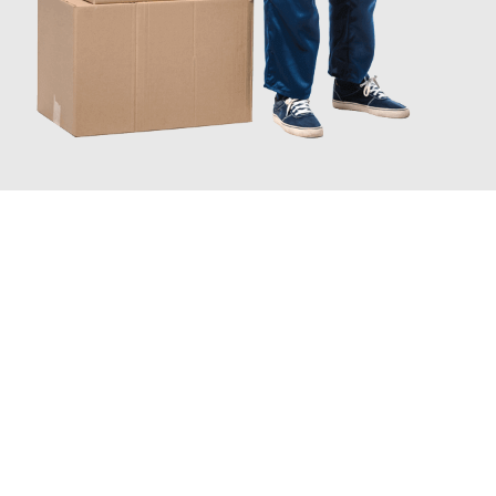
INFORMATI ORA
Scopri con Traslochi Catania quanto può essere
facile e senza
stress il tuo trasloco a Catania
. Il nostro team di esperti è
pronto ad assicurarti una transizione senza intoppi nella tua
nuova casa.