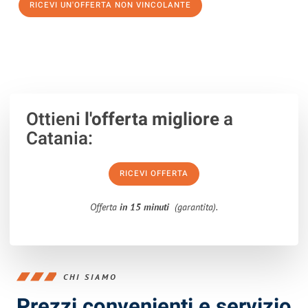
RICEVI UN'OFFERTA NON VINCOLANTE
100% non vincolante – Risposta garantita entro 15 minuti.
Ottieni
l'offerta migliore
a
Catania:
RICEVI OFFERTA
Offerta
in 15 minuti
(garantita).
CHI SIAMO
Prezzi convenienti e servizio