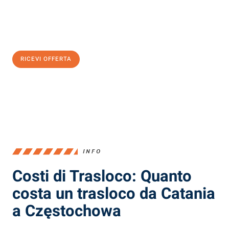
Ottieni subito
un'offerta non vincolante
e
risparmia € 100:
RICEVI OFFERTA
0299948957
INFO
Costi di Trasloco: Quanto
costa un trasloco da Catania
a Częstochowa