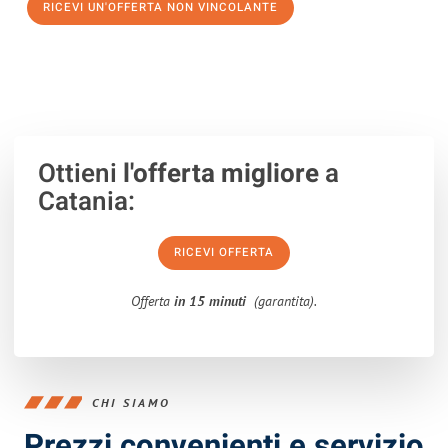
RICEVI UN'OFFERTA NON VINCOLANTE
100% non vincolante – Risposta garantita entro 15 minuti.
Ottieni
l'offerta migliore
a
Catania:
RICEVI OFFERTA
Offerta
in 15 minuti
(garantita).
CHI SIAMO
Prezzi convenienti e servizio