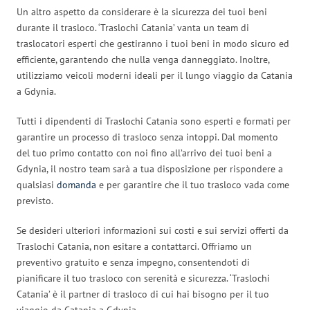
Un altro aspetto da considerare è la sicurezza dei tuoi beni
durante il trasloco. ‘Traslochi Catania’ vanta un team di
traslocatori esperti che gestiranno i tuoi beni in modo sicuro ed
efficiente, garantendo che nulla venga danneggiato. Inoltre,
utilizziamo veicoli moderni ideali per il lungo viaggio da Catania
a Gdynia.
Tutti i dipendenti di Traslochi Catania sono esperti e formati per
garantire un processo di trasloco senza intoppi. Dal momento
del tuo primo contatto con noi fino all’arrivo dei tuoi beni a
Gdynia, il nostro team sarà a tua disposizione per rispondere a
qualsiasi
domanda
e per garantire che il tuo trasloco vada come
previsto.
Se desideri ulteriori informazioni sui costi e sui servizi offerti da
Traslochi Catania, non esitare a contattarci. Offriamo un
preventivo gratuito e senza impegno, consentendoti di
pianificare il tuo trasloco con serenità e sicurezza. ‘Traslochi
Catania’ è il partner di trasloco di cui hai bisogno per il tuo
viaggio da Catania a Gdynia.