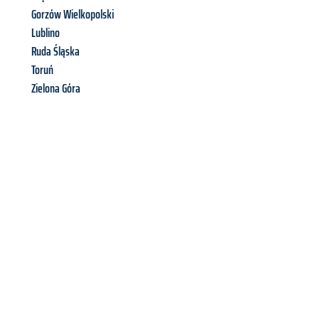
Gorzów Wielkopolski
Lublino
Ruda Śląska
Toruń
Zielona Góra
Richiedi ora la tua
offerta
al
miglior
prezzo !
Inviateci adesso la vostra richiesta non vincolante e
assicuratevi la vostra
offerta di trasloco per le vostre esigenze
a Catania
al miglior prezzo! Approfitta dell’occasione per