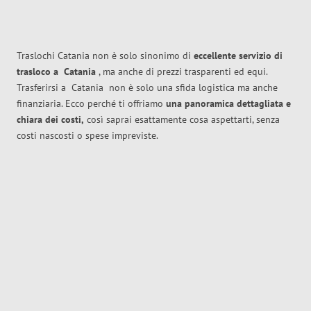
Traslochi Catania non è solo sinonimo di
eccellente
servizio di
trasloco
a
Catania
, ma anche di prezzi trasparenti ed equi.
Trasferirsi a
Catania
non è solo una sfida logistica ma anche
finanziaria. Ecco perché ti offriamo
una panoramica dettagliata e
chiara dei costi,
così saprai esattamente cosa aspettarti, senza
costi nascosti o spese impreviste.