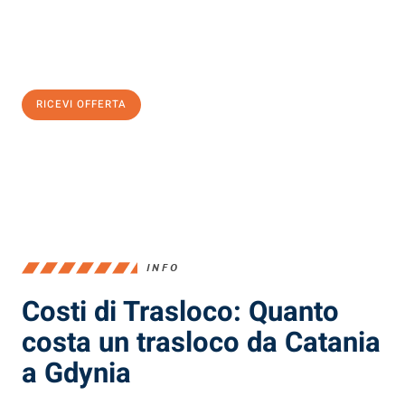
Ottieni subito
un'offerta non vincolante
e
risparmia € 100:
RICEVI OFFERTA
0299948957
INFO
Costi di Trasloco: Quanto
costa un trasloco da Catania
a Gdynia