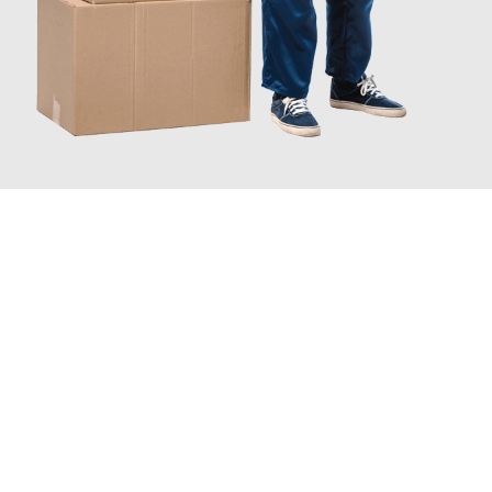
INFORMATI ORA
Scopri con Traslochi Catania quanto può essere
facile e senza
stress il tuo trasloco a Catania
. Il nostro team di esperti è
pronto ad assicurarti una transizione senza intoppi nella tua
nuova casa.