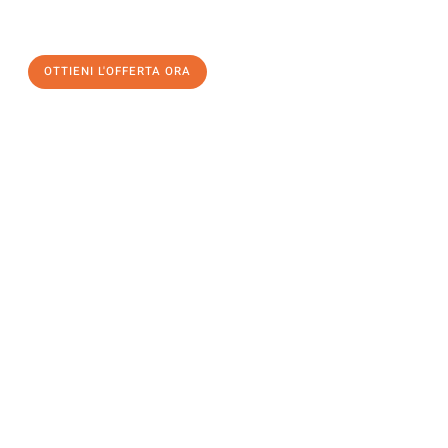
un
trasloco senza stress
e con il massimo comfort:
OTTIENI L'OFFERTA ORA