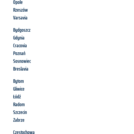
Opole
Rzeszów
Varsavia
Bydgoszcz
Gdynia
Cracovia
Poznań
Sosnowiec
Breslavia
Bytom
Gliwice
Łódź
Radom
Szczecin
Zabrze
Częstochowa