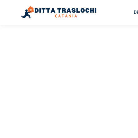
Di
TRASLOCHI CATANIA
Traslochi
Catania
Ry
Il tuo trasloco Catania Rybnik può essere così facile! Sp