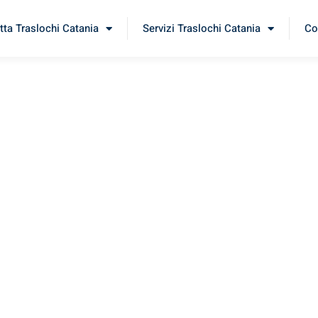
tta Traslochi Catania
Servizi Traslochi Catania
Co
bnik
erimenta il nostro