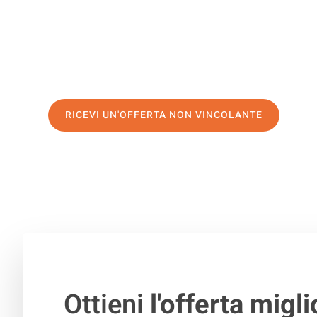
servizio di prima classe
e assicurati i
migliori prezzi in 
Richiedo ora la tua offerta personalizzata e fai il prim
trasloco senza stress a Rybnik
RICEVI UN'OFFERTA NON VINCOLANTE
100% non vincolante – Risposta garantita entro 15 minuti.
Ottieni
l'offerta migli