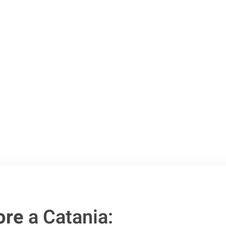
Catania
.
o passo verso un
ore
a Catania: